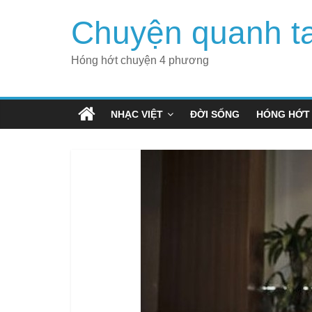
Skip
Chuyện quanh t
to
content
Hóng hớt chuyện 4 phương
NHẠC VIỆT
ĐỜI SỐNG
HÓNG HỚT