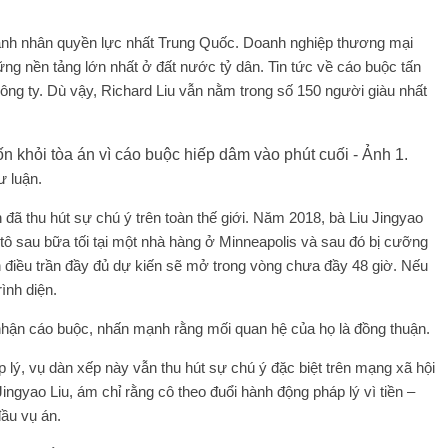
anh nhân quyền lực nhất Trung Quốc. Doanh nghiệp thương mại
ững nền tảng lớn nhất ở đất nước tỷ dân. Tin tức về cáo buộc tấn
ông ty. Dù vậy, Richard Liu vẫn nằm trong số 150 người giàu nhất
ư luận.
n đã thu hút sự chú ý trên toàn thế giới. Năm 2018, bà Liu Jingyao
ô tô sau bữa tối tại một nhà hàng ở Minneapolis và sau đó bị cưỡng
n điều trần đầy đủ dự kiến ​​sẽ mở trong vòng chưa đầy 48 giờ. Nếu
rình diện.
hận cáo buộc, nhấn mạnh rằng mối quan hệ của họ là đồng thuận.
lý, vụ dàn xếp này vẫn thu hút sự chú ý đặc biệt trên mạng xã hội
ngyao Liu, ám chỉ rằng cô theo đuổi hành động pháp lý vì tiền –
ầu vụ án.