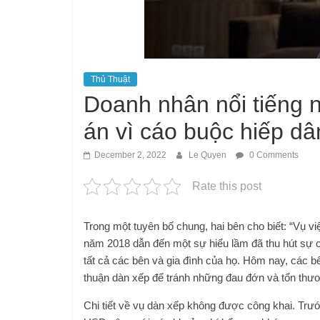
Thủ Thuật
Doanh nhân nổi tiếng n
án vì cáo buộc hiếp dâ
December 2, 2022
Le Quyen
0 Comments
Rate this post
Trong một tuyên bố chung, hai bên cho biết: “Vụ v
năm 2018 dẫn đến một sự hiểu lầm đã thu hút sự 
tất cả các bên và gia đình của họ. Hôm nay, các b
thuận dàn xếp để tránh những đau đớn và tổn thươ
Chi tiết về vụ dàn xếp không được công khai. Trướ