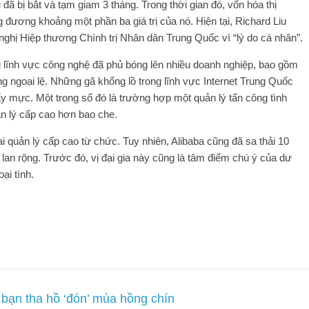
 đã bị bắt và tạm giam 3 tháng. Trong thời gian đó, vốn hóa thị
ương khoảng một phần ba giá trị của nó. Hiện tại, Richard Liu
ghị Hiệp thương Chính trị Nhân dân Trung Quốc vì “lý do cá nhân”.
g lĩnh vực công nghệ đã phủ bóng lên nhiều doanh nghiệp, bao gồm
 ngoại lệ. Những gã khổng lồ trong lĩnh vực Internet Trung Quốc
ấy mực. Một trong số đó là trường hợp một quản lý tấn công tình
n lý cấp cao hơn bao che.
ai quản lý cấp cao từ chức. Tuy nhiên, Alibaba cũng đã sa thải 10
 lan rộng. Trước đó, vị đại gia này cũng là tâm điểm chú ý của dư
ại tình.
bạn tha hồ ‘đón’ mùa hồng chín