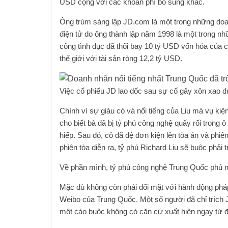
USD cộng với các khoản phí bổ sung khác.
Ông trùm sáng lập JD.com là một trong những do
điện tử do ông thành lập năm 1998 là một trong nh
công tình dục đã thổi bay 10 tỷ USD vốn hóa của c
thế giới với tài sản ròng 12,2 tỷ USD.
Việc cổ phiếu JD lao dốc sau sự cố gây xôn xao d
Chính vì sự giàu có và nổi tiếng của Liu mà vụ kiệ
cho biết bà đã bị tỷ phú công nghệ quấy rối trong 
hiếp. Sau đó, cô đã đệ đơn kiện lên tòa án và phiê
phiên tòa diễn ra, tỷ phú Richard Liu sẽ buộc phải t
Về phần mình, tỷ phú công nghệ Trung Quốc phủ n
Mặc dù không còn phải đối mặt với hành động pháp 
Weibo của Trung Quốc. Một số người đã chỉ trích Ji
một cáo buộc không có căn cứ xuất hiện ngay từ đ