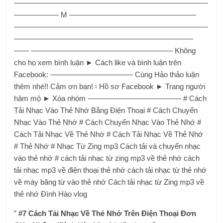
——————————————————————————
—————— M —————————————————
——————————————————————————
————————————————————————
—— ——————————————————— Không
cho họ xem bình luận ► Cách like và bình luận trên
Facebook: —————–—————– Cùng Hảo thảo luận
thêm nhé!! Cảm ơn bạn! ፡ Hồ sơ Facebook ► Trang người
hâm mộ ► Xóa nhóm ————————————– # Cách
Tải Nhạc Vào Thẻ Nhớ Bằng Điện Thoại # Cách Chuyển
Nhạc Vào Thẻ Nhớ # Cách Chuyển Nhạc Vào Thẻ Nhớ #
Cách Tải Nhạc Về Thẻ Nhớ # Cách Tải Nhạc Về Thẻ Nhớ
# Thẻ Nhớ # Nhạc Từ Zing mp3 Cách tải và chuyển nhạc
vào thẻ nhớ # cách tải nhạc từ zing mp3 về thẻ nhớ cách
tải nhạc mp3 về điện thoại thẻ nhớ cách tải nhạc từ thẻ nhớ
về máy băng từ vào thẻ nhớ Cách tải nhạc từ Zing mp3 về
thẻ nhớ Đình Hào vlog
”
#7 Cách Tải Nhạc Về Thẻ Nhớ Trên Điện Thoại Đơn