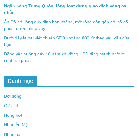
Ngân hàng Trung Quốc đồng loạt dừng giao dịch vàng cá
nhân
Ấn Độ nới lỏng quy định bán khống, mở rộng gần gấp đôi số cổ
phiếu được phép vay
Dưới đây là bài viết chuẩn SEO khoảng 800 từ theo yêu cầu của
bạn.
Đồng yên xuống đáy 40 năm khi đồng USD tăng mạnh nhờ lợi
suất trái phiếu
Danh mục
Đời sống
Giải Trí
Hóng hớt
Nhạc Âu Mỹ
Nhạc hot