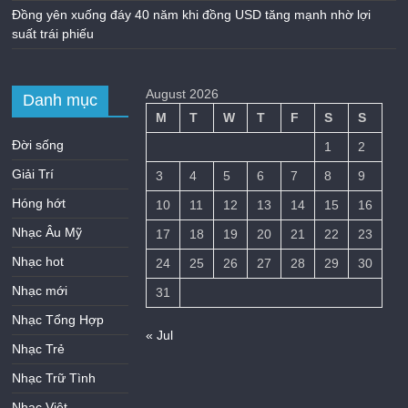
Đồng yên xuống đáy 40 năm khi đồng USD tăng mạnh nhờ lợi
suất trái phiếu
August 2026
Danh mục
M
T
W
T
F
S
S
Đời sống
1
2
Giải Trí
3
4
5
6
7
8
9
Hóng hớt
10
11
12
13
14
15
16
Nhạc Âu Mỹ
17
18
19
20
21
22
23
Nhạc hot
24
25
26
27
28
29
30
Nhạc mới
31
Nhạc Tổng Hợp
« Jul
Nhạc Trẻ
Nhạc Trữ Tình
Nhạc Việt