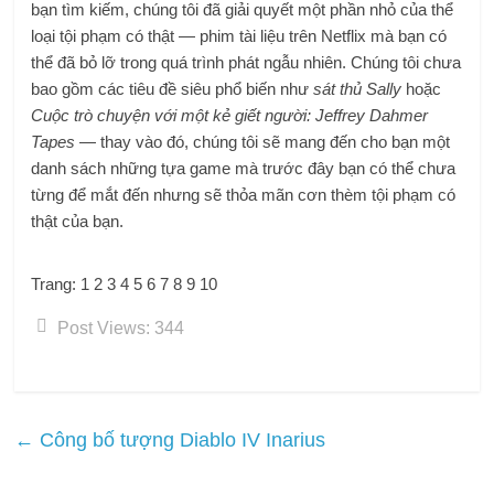
bạn tìm kiếm, chúng tôi đã giải quyết một phần nhỏ của thể
loại tội phạm có thật — phim tài liệu trên Netflix mà bạn có
thể đã bỏ lỡ trong quá trình phát ngẫu nhiên. Chúng tôi chưa
bao gồm các tiêu đề siêu phổ biến như
sát thủ Sally
hoặc
Cuộc trò chuyện với một kẻ giết người: Jeffrey Dahmer
Tapes
— thay vào đó, chúng tôi sẽ mang đến cho bạn một
danh sách những tựa game mà trước đây bạn có thể chưa
từng để mắt đến nhưng sẽ thỏa mãn cơn thèm tội phạm có
thật của bạn.
Trang:
1
2 3 4 5 6 7 8 9 10
Post Views:
344
←
Công bố tượng Diablo IV Inarius