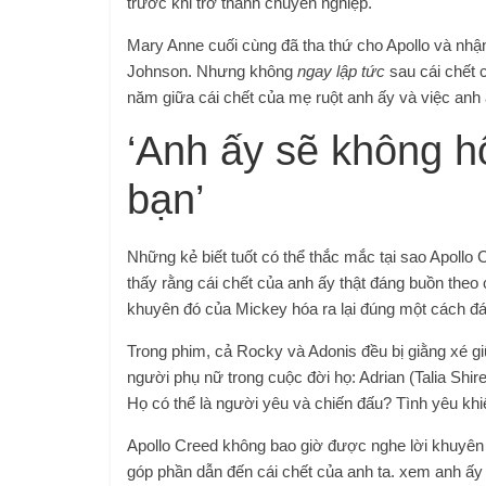
trước khi trở thành chuyên nghiệp.
Mary Anne cuối cùng đã tha thứ cho Apollo và nhận
Johnson. Nhưng không
ngay lập tức
sau cái chết 
năm giữa cái chết của mẹ ruột anh ấy và việc an
‘Anh ấy sẽ không h
bạn’
Những kẻ biết tuốt có thể thắc mắc tại sao Apollo C
thấy rằng cái chết của anh ấy thật đáng buồn theo
khuyên đó của Mickey hóa ra lại đúng một cách đá
Trong phim, cả Rocky và Adonis đều bị giằng xé gi
người phụ nữ trong cuộc đời họ: Adrian (Talia Shir
Họ có thể là người yêu và chiến đấu? Tình yêu 
Apollo Creed không bao giờ được nghe lời khuyên 
góp phần dẫn đến cái chết của anh ta. xem anh ấ