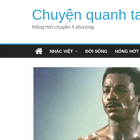
Skip
Chuyện quanh t
to
content
Hóng hớt chuyện 4 phương
NHẠC VIỆT
ĐỜI SỐNG
HÓNG HỚT