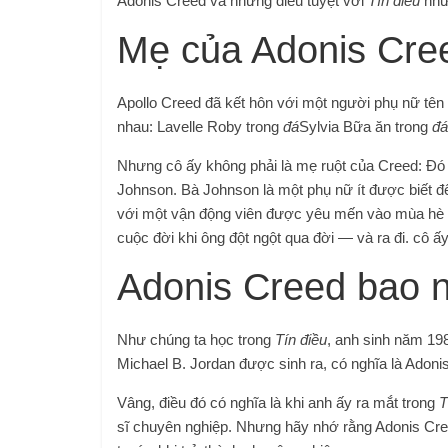
Adonis Creed và những điều tuyệt vời
Tín điều
như
Mẹ của Adonis Cree
Apollo Creed đã kết hôn với một người phụ nữ tên
nhau: Lavelle Roby trong
đá
Sylvia Bữa ăn trong
đá
Nhưng cô ấy không phải là mẹ ruột của Creed: Đó 
Johnson. Bà Johnson là một phụ nữ ít được biết đế
với một vận động viên được yêu mến vào mùa hè n
cuộc đời khi ông đột ngột qua đời — và ra đi. cô 
Adonis Creed bao n
Như chúng ta học trong
Tín điều
, anh sinh năm 198
Michael B. Jordan được sinh ra, có nghĩa là Adonis
Vâng, điều đó có nghĩa là khi anh ấy ra mắt trong
T
sĩ chuyên nghiệp. Nhưng hãy nhớ rằng Adonis Cre