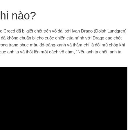
khi nào?
o Creed đã bị giết chết trên võ đài bởi Ivan Drago (Dolph Lundgren)
d đã không chuẩn bị cho cuộc chiến của mình với Drago cao chót
 trong trang phục màu đỏ-trắng-xanh và thậm chí là đội mũ chóp khi
ục anh ta và thốt lên một cách vô cảm, “Nếu anh ta chết, anh ta