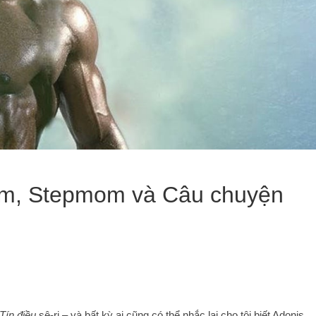
om, Stepmom và Câu chuyện
Tín điều
sê-ri – và bất kỳ ai cũng có thể nhắc lại cho tôi biết Adonis