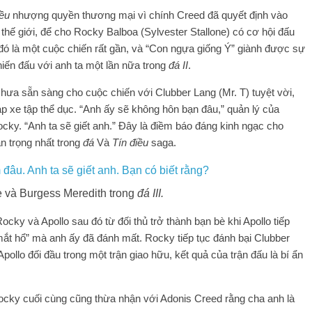
iều
nhượng quyền thương mại vì chính Creed đã quyết định vào
 thế giới, để cho Rocky Balboa (Sylvester Stallone) có cơ hội đấu
đó là một cuộc chiến rất gần, và “Con ngựa giống Ý” giành được sự
hiến đấu với anh ta một lần nữa trong
đá II
.
hưa sẵn sàng cho cuộc chiến với Clubber Lang (Mr. T) tuyệt vời,
p xe tập thể dục. “Anh ấy sẽ không hôn bạn đâu,” quản lý của
ky. “Anh ta sẽ giết anh.” Đây là điềm báo đáng kinh ngạc cho
n trọng nhất trong
đá
Và
Tín điều
saga.
e và Burgess Meredith trong
đá III.
ocky và Apollo sau đó từ đối thủ trở thành bạn bè khi Apollo tiếp
i “mắt hổ” mà anh ấy đã đánh mất. Rocky tiếp tục đánh bại Clubber
pollo đối đầu trong một trận giao hữu, kết quả của trận đấu là bí ẩn
cky cuối cùng cũng thừa nhận với Adonis Creed rằng cha anh là