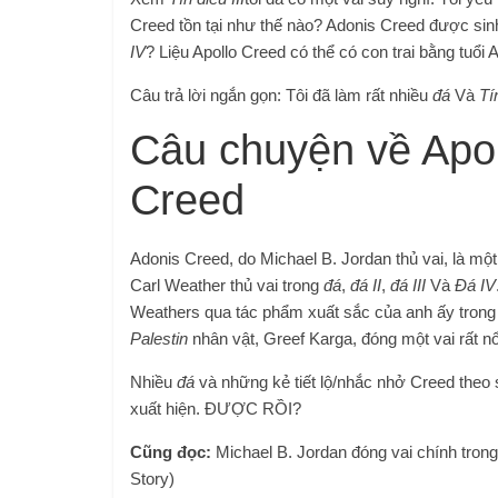
Creed tồn tại như thế nào? Adonis Creed được sinh 
IV
? Liệu Apollo Creed có thể có con trai bằng tuổi
Câu trả lời ngắn gọn: Tôi đã làm rất nhiều
đá
Và
Tí
Câu chuyện về Apol
Creed
Adonis Creed, do Michael B. Jordan thủ vai, là một
Carl Weather thủ vai trong
đá
,
đá II
,
đá III
Và
Đá IV
Weathers qua tác phẩm xuất sắc của anh ấy tron
Palestin
nhân vật, Greef Karga, đóng một vai rất nổ
Nhiều
đá
và những kẻ tiết lộ/nhắc nhở Creed theo 
xuất hiện. ĐƯỢC RỒI?
Cũng đọc:
Michael B. Jordan đóng vai chính tron
Story)