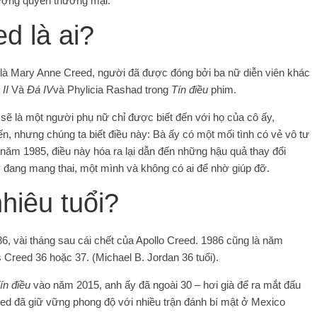
ợng quyền thương mại.
d là ai?
 là Mary Anne Creed, người đã được đóng bởi ba nữ diễn viên khác
 II
Và
Đá IV
và Phylicia Rashad trong
Tín điều
phim.
sẽ là một người phụ nữ chỉ được biết đến với họ của cô ấy,
n, nhưng chúng ta biết điều này: Bà ấy có một mối tình có vẻ vô tư
ăm 1985, điều này hóa ra lại dẫn đến những hậu quả thay đổi
ấy đang mang thai, một mình và không có ai để nhờ giúp đỡ.
hiêu tuổi?
6, vài tháng sau cái chết của Apollo Creed. 1986 cũng là năm
 Creed 36 hoặc 37. (Michael B. Jordan 36 tuổi).
ín điều
vào năm 2015, anh ấy đã ngoài 30 – hơi già để ra mắt đấu
ed đã giữ vững phong độ với nhiều trận đánh bí mật ở Mexico