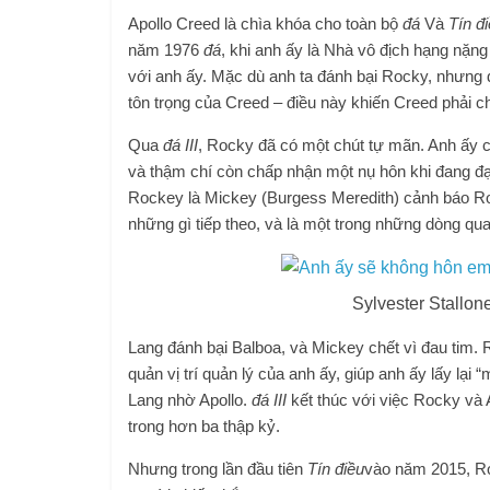
Apollo Creed là chìa khóa cho toàn bộ
đá
Và
Tín đ
năm 1976
đá
, khi anh ấy là Nhà vô địch hạng nặng
với anh ấy. Mặc dù anh ta đánh bại Rocky, nhưng 
tôn trọng của Creed – điều này khiến Creed phải c
Qua
đá III
, Rocky đã có một chút tự mãn. Anh ấy c
và thậm chí còn chấp nhận một nụ hôn khi đang đạ
Rockey là Mickey (Burgess Meredith) cảnh báo Roc
những gì tiếp theo, và là một trong những dòng qua
Sylvester Stallon
Lang đánh bại Balboa, và Mickey chết vì đau tim. R
quản vị trí quản lý của anh ấy, giúp anh ấy lấy lạ
Lang nhờ Apollo.
đá III
kết thúc với việc Rocky và A
trong hơn ba thập kỷ.
Nhưng trong lần đầu tiên
Tín điều
vào năm 2015, Ro