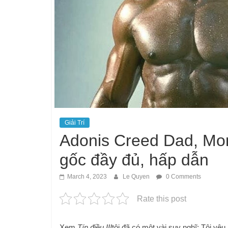
Giải Trí
Adonis Creed Dad, M
gốc đầy đủ, hấp dẫn
March 4, 2023
Le Quyen
0 Comments
Rate this post
Xem
Tín điều III
tôi đã có một vài suy nghĩ: Tôi yêu