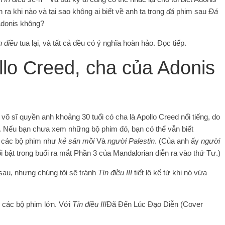
ra khi nào và tại sao không ai biết về anh ta trong
đá
phim sau
Đá
 Adonis không?
n điều
tua lại, và tất cả đều có ý nghĩa hoàn hảo. Đọc tiếp.
lo Creed, cha của Adonis
 võ sĩ quyền anh khoảng 30 tuổi có cha là Apollo Creed nổi tiếng, do
. Nếu bạn chưa xem những bộ phim đó, bạn có thể vẫn biết
g các bộ phim như
kẻ săn mồi
Và
người Palestin
. (Của anh ấy
người
i bật trong buổi ra mắt Phần 3 của Mandalorian diễn ra vào thứ Tư.)
sau, nhưng chúng tôi sẽ tránh
Tín điều III
tiết lộ kể từ khi nó vừa
g các bộ phim lớn. Với
Tín điều III
Đã Đến Lúc Đạo Diễn (Cover