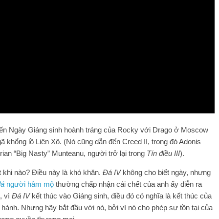
chiến Ngày Giáng sinh hoành tráng của Rocky với Drago ở Moscow
gã khổng lồ Liên Xô. (Nó cũng dẫn đến Creed II, trong đó Adonis
orian “Big Nasty” Munteanu, người trở lại trong
Tín điều III
).
ết khi nào? Điều này là khó khăn.
Đá IV
không cho biết ngày, nhưng
đá
người hâm mộ
thường chấp nhận cái chết của anh ấy diễn ra
, vì
Đá IV
kết thúc vào Giáng sinh, điều đó có nghĩa là kết thúc của
hành. Nhưng hãy bắt đầu với nó, bởi vì nó cho phép sự tồn tại của