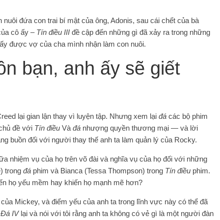
 nuôi đứa con trai bí mật của ông, Adonis, sau cái chết của bà
của cô ấy –
Tín điều III
đề cập đến những gì đã xảy ra trong những
h ấy được vợ của cha mình nhận làm con nuôi.
ôn bạn, anh ấy sẽ giết
reed lại gian lận thay vì luyện tập. Nhưng xem lại
đá
các bộ phim
 chủ đề với
Tín điều
Và
đá
nhượng quyền thương mại — và lời
ng buồn đối với người thay thế anh ta làm quản lý của Rocky.
ữa nhiệm vụ của họ trên võ đài và nghĩa vụ của họ đối với những
e) trong
đá
phim và Bianca (Tessa Thompson) trong
Tín điều
phim.
khiến họ yếu mềm hay khiến họ mạnh mẽ hơn?
của Mickey, và điểm yếu của anh ta trong lĩnh vực này có thể đã
y
Đá IV
lại và nói với tôi rằng anh ta không có vẻ gì là một người đàn