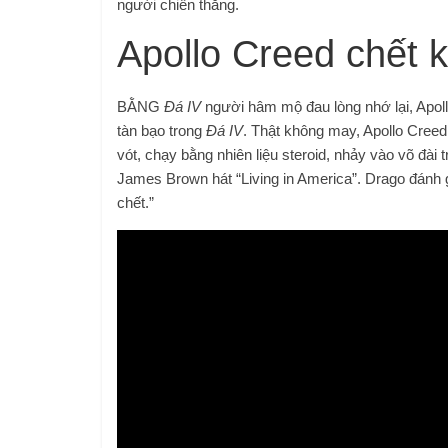
người chiến thắng.
Apollo Creed chết 
BẰNG
Đá IV
người hâm mộ đau lòng nhớ lại, Apoll
tàn bạo trong
Đá IV
. Thật không may, Apollo Cree
vót, chạy bằng nhiên liệu steroid, nhảy vào võ đài
James Brown hát “Living in America”. Drago đánh g
chết.”