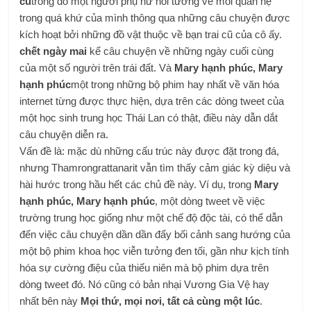
cũ
trong đó một người phụ nữ hồi tưởng về mối quan hệ
trong quá khứ của mình thông qua những câu chuyện được
kích hoạt bởi những đồ vật thuộc về bạn trai cũ của cô ấy.
chết ngày mai
kể câu chuyện về những ngày cuối cùng
của một số người trên trái đất. Và
Mary hạnh phúc, Mary
hạnh phúc
một trong những bộ phim hay nhất về văn hóa
internet từng được thực hiện, dựa trên các dòng tweet của
một học sinh trung học Thái Lan có thật, điều này dẫn dắt
câu chuyện diễn ra.
Vấn đề là: mặc dù những cấu trúc này được đặt trong đá,
nhưng Thamrongrattanarit vẫn tìm thấy cảm giác kỳ diệu và
hài hước trong hầu hết các chủ đề này. Ví dụ, trong
Mary
hạnh phúc, Mary hạnh phúc
, một dòng tweet về việc
trường trung học giống như một chế độ độc tài, có thể dẫn
đến việc câu chuyện dần dần đẩy bối cảnh sang hướng của
một bộ phim khoa học viễn tưởng đen tối, gần như kịch tính
hóa sự cường điệu của thiếu niên mà bộ phim dựa trên
dòng tweet đó. Nó cũng có bản nhại Vương Gia Vệ hay
nhất bên này
Mọi thứ, mọi nơi, tất cả cùng một lúc
.