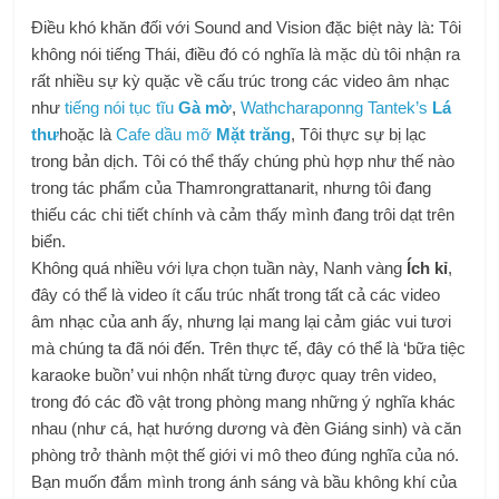
Điều khó khăn đối với Sound and Vision đặc biệt này là: Tôi
không nói tiếng Thái, điều đó có nghĩa là mặc dù tôi nhận ra
rất nhiều sự kỳ quặc về cấu trúc trong các video âm nhạc
như
tiếng nói tục tĩu
Gà mờ
,
Wathcharaponng Tantek’s
Lá
thư
hoặc là
Cafe dầu mỡ
Mặt trăng
, Tôi thực sự bị lạc
trong bản dịch. Tôi có thể thấy chúng phù hợp như thế nào
trong tác phẩm của Thamrongrattanarit, nhưng tôi đang
thiếu các chi tiết chính và cảm thấy mình đang trôi dạt trên
biển.
Không quá nhiều với lựa chọn tuần này, Nanh vàng
Ích kỉ
,
đây có thể là video ít cấu trúc nhất trong tất cả các video
âm nhạc của anh ấy, nhưng lại mang lại cảm giác vui tươi
mà chúng ta đã nói đến. Trên thực tế, đây có thể là ‘bữa tiệc
karaoke buồn’ vui nhộn nhất từng được quay trên video,
trong đó các đồ vật trong phòng mang những ý nghĩa khác
nhau (như cá, hạt hướng dương và đèn Giáng sinh) và căn
phòng trở thành một thế giới vi mô theo đúng nghĩa của nó.
Bạn muốn đắm mình trong ánh sáng và bầu không khí của