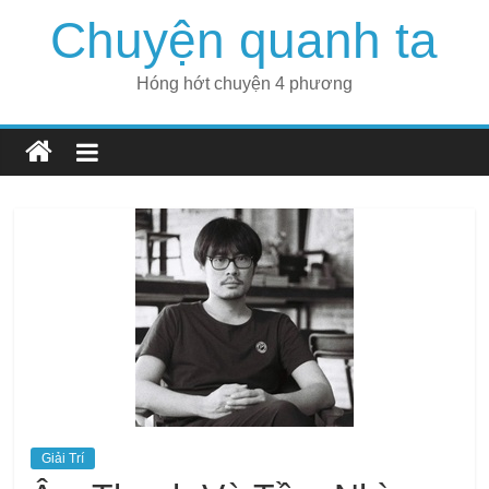
Skip
Chuyện quanh ta
to
content
Hóng hớt chuyện 4 phương
Giải Trí