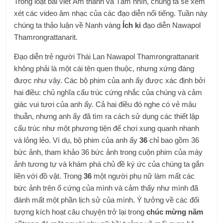
Trong loạt bài viết Âm thanh và Tầm nhìn, chúng ta sẽ xem
xét các video âm nhạc của các đạo diễn nổi tiếng. Tuần này
chúng ta thảo luận về Nanh vàng
Ích kỉ
đạo diễn Nawapol
Thamrongrattanarit.
Đạo diễn trẻ người Thái Lan Nawapol Thamrongrattanarit
không phải là một cái tên quen thuộc, nhưng xứng đáng
được như vậy. Các bộ phim của anh ấy được xác định bởi
hai điều: chủ nghĩa cấu trúc cứng nhắc của chúng và cảm
giác vui tươi của anh ấy. Cả hai điều đó nghe có vẻ mâu
thuẫn, nhưng anh ấy đã tìm ra cách sử dụng các thiết lập
cấu trúc như một phương tiện để chơi xung quanh nhanh
và lỏng lẻo. Ví dụ, bộ phim của anh ấy
36
chỉ bao gồm 36
bức ảnh, tham khảo 36 bức ảnh trong cuộn phim của máy
ảnh tương tự và khám phá chủ đề ký ức của chúng ta gắn
liền với đồ vật. Trong
36
một người phụ nữ làm mất các
bức ảnh trên ổ cứng của mình và cảm thấy như mình đã
đánh mất một phần lịch sử của mình. Ý tưởng về các đối
tượng kích hoạt câu chuyện trở lại trong
chúc mừng năm