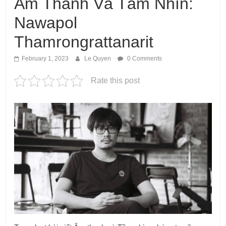
Âm Thanh Và Tầm Nhìn:
Nawapol
Thamrongrattanarit
February 1, 2023
Le Quyen
0 Comments
Rate this post