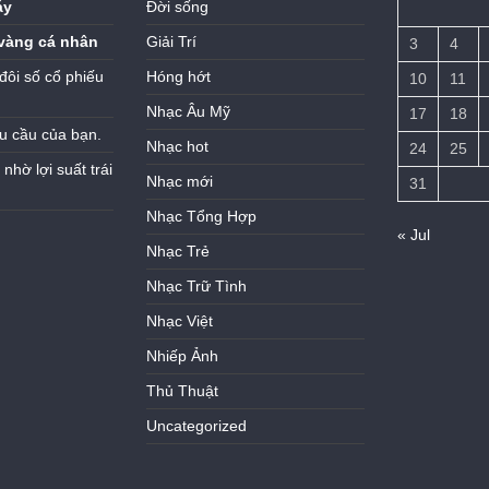
áy
Đời sống
vàng cá nhân
Giải Trí
3
4
đôi số cổ phiếu
Hóng hớt
10
11
Nhạc Âu Mỹ
17
18
u cầu của bạn.
Nhạc hot
24
25
hờ lợi suất trái
Nhạc mới
31
Nhạc Tổng Hợp
« Jul
Nhạc Trẻ
Nhạc Trữ Tình
Nhạc Việt
Nhiếp Ảnh
Thủ Thuật
Uncategorized