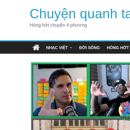
Skip
Chuyện quanh t
to
content
Hóng hớt chuyện 4 phương
NHẠC VIỆT
ĐỜI SỐNG
HÓNG HỚT