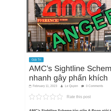
Giải Trí
AMC’s Sightline Scheme
nhanh gây phấn khích
February 11, 2023
Le Quyen
0 Comments
Rate this post
AMC’s Sightline Scheme tức giận & Đoạn giới 