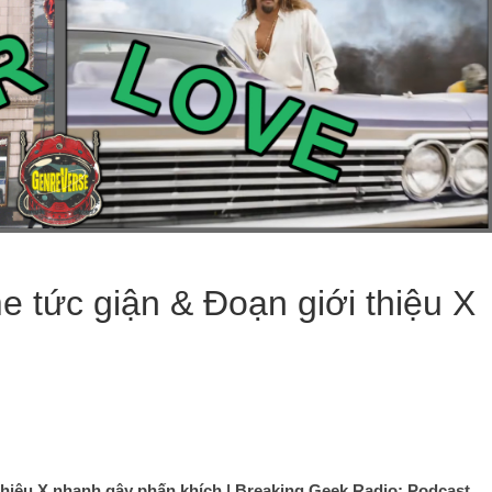
 tức giận & Đoạn giới thiệu X
thiệu X nhanh gây phấn khích
| Breaking Geek Radio: Podcast