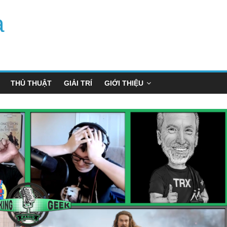
a
THỦ THUẬT
GIẢI TRÍ
GIỚI THIỆU