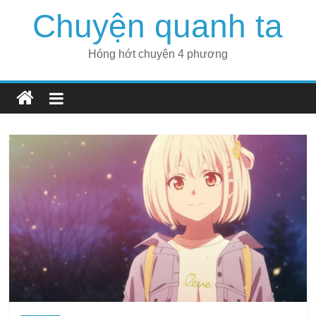
Skip
Chuyện quanh ta
to
content
Hóng hớt chuyện 4 phương