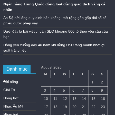
Ngân hàng Trung Quốc đồng loạt dừng giao dịch vàng cá
nhân
Ấn Độ nới lỏng quy định bán khống, mở rộng gần gấp đôi số cổ
phiếu được phép vay
Dưới đây là bài viết chuẩn SEO khoảng 800 từ theo yêu cầu của
bạn.
Đồng yên xuống đáy 40 năm khi đồng USD tăng mạnh nhờ lợi
suất trái phiếu
August 2026
Danh mục
M
T
W
T
F
S
S
Đời sống
1
2
Giải Trí
3
4
5
6
7
8
9
Hóng hớt
10
11
12
13
14
15
16
Nhạc Âu Mỹ
17
18
19
20
21
22
23
Nhạc hot
24
25
26
27
28
29
30