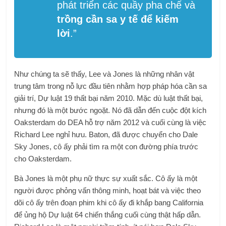
phát triển các quầy pha chế và
trồng cần sa y tế để kiếm
lời
.”
Như chúng ta sẽ thấy, Lee và Jones là những nhân vật
trung tâm trong nỗ lực đầu tiên nhằm hợp pháp hóa cần sa
giải trí, Dự luật 19 thất bại năm 2010. Mặc dù luật thất bại,
nhưng đó là một bước ngoặt. Nó đã dẫn đến cuộc đột kích
Oaksterdam do DEA hỗ trợ năm 2012 và cuối cùng là việc
Richard Lee nghỉ hưu. Baton, đã được chuyển cho Dale
Sky Jones, cô ấy phải tìm ra một con đường phía trước
cho Oaksterdam.
Bà Jones là một phụ nữ thực sự xuất sắc. Cô ấy là một
người được phỏng vấn thông minh, hoạt bát và việc theo
dõi cô ấy trên đoạn phim khi cô ấy đi khắp bang California
để ủng hộ Dự luật 64 chiến thắng cuối cùng thật hấp dẫn.