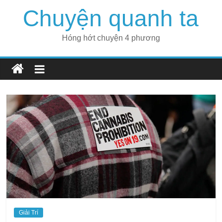
Skip
Chuyện quanh ta
to
content
Hóng hớt chuyện 4 phương
Giải Trí