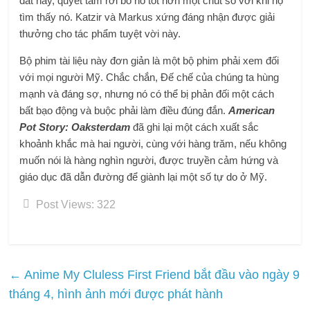
đất này, quyết tâm rời bỏ nó tốt hơn một chút so với khi họ
tìm thấy nó. Katzir và Markus xứng đáng nhận được giải
thưởng cho tác phẩm tuyệt vời này.
Bộ phim tài liệu này đơn giản là một bộ phim phải xem đối
với mọi người Mỹ. Chắc chắn, Đế chế của chúng ta hùng
mạnh và đáng sợ, nhưng nó có thể bị phản đối một cách
bất bạo động và buộc phải làm điều đúng đắn.
American
Pot Story: Oaksterdam
đã ghi lại một cách xuất sắc
khoảnh khắc mà hai người, cùng với hàng trăm, nếu không
muốn nói là hàng nghìn người, được truyền cảm hứng và
giáo dục đã dẫn đường để giành lại một số tự do ở Mỹ.
Post Views:
322
←
Anime My Cluless First Friend bắt đầu vào ngày 9
tháng 4, hình ảnh mới được phát hành