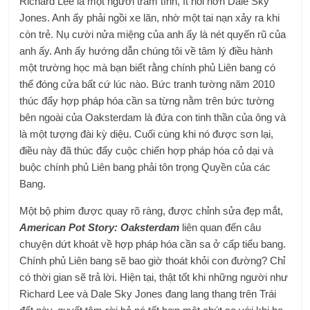
Richard Lee là một người trầm tính, ít nói hơn Dale Sky
Jones. Anh ấy phải ngồi xe lăn, nhờ một tai nạn xảy ra khi
còn trẻ. Nụ cười nửa miệng của anh ấy là nét quyến rũ của
anh ấy. Anh ấy hướng dẫn chúng tôi về tâm lý điều hành
một trường học mà bạn biết rằng chính phủ Liên bang có
thể đóng cửa bất cứ lúc nào. Bức tranh tường năm 2010
thúc đẩy hợp pháp hóa cần sa từng nằm trên bức tường
bên ngoài của Oaksterdam là đứa con tinh thần của ông và
là một tượng đài kỳ diệu. Cuối cùng khi nó được sơn lại,
điều này đã thúc đẩy cuộc chiến hợp pháp hóa cỏ dại và
buộc chính phủ Liên bang phải tôn trọng Quyền của các
Bang.
Một bộ phim được quay rõ ràng, được chỉnh sửa đẹp mắt,
American Pot Story: Oaksterdam
liên quan đến câu
chuyện dứt khoát về hợp pháp hóa cần sa ở cấp tiểu bang.
Chính phủ Liên bang sẽ bao giờ thoát khỏi con đường? Chỉ
có thời gian sẽ trả lời. Hiện tại, thật tốt khi những người như
Richard Lee và Dale Sky Jones đang lang thang trên Trái