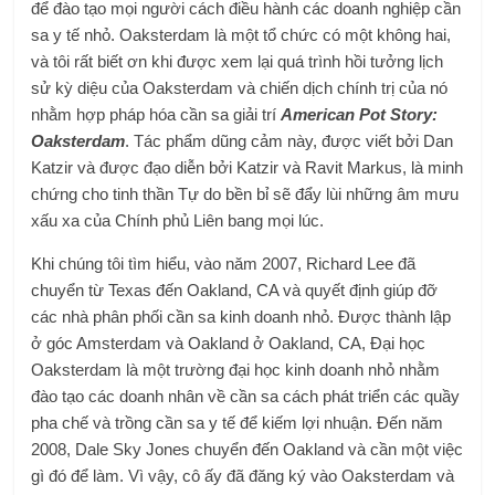
để đào tạo mọi người cách điều hành các doanh nghiệp cần
sa y tế nhỏ. Oaksterdam là một tổ chức có một không hai,
và tôi rất biết ơn khi được xem lại quá trình hồi tưởng lịch
sử kỳ diệu của Oaksterdam và chiến dịch chính trị của nó
nhằm hợp pháp hóa cần sa giải trí
American Pot Story:
Oaksterdam
. Tác phẩm dũng cảm này, được viết bởi Dan
Katzir và được đạo diễn bởi Katzir và Ravit Markus, là minh
chứng cho tinh thần Tự do bền bỉ sẽ đẩy lùi những âm mưu
xấu xa của Chính phủ Liên bang mọi lúc.
Khi chúng tôi tìm hiểu, vào năm 2007, Richard Lee đã
chuyển từ Texas đến Oakland, CA và quyết định giúp đỡ
các nhà phân phối cần sa kinh doanh nhỏ. Được thành lập
ở góc Amsterdam và Oakland ở Oakland, CA, Đại học
Oaksterdam là một trường đại học kinh doanh nhỏ nhằm
đào tạo các doanh nhân về cần sa cách phát triển các quầy
pha chế và trồng cần sa y tế để kiếm lợi nhuận. Đến năm
2008, Dale Sky Jones chuyển đến Oakland và cần một việc
gì đó để làm. Vì vậy, cô ấy đã đăng ký vào Oaksterdam và