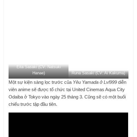
Eita Sasaki (CV: Natsuki
Hanae)
Runa Sasaki (CV: Ai Kakuma)
Một sự kiện sàng lọc trước của
Yêu Yamada ở Lvl999
diễn
viên anime sẽ được tổ chức tại United Cinemas Aqua City
Odaiba ở Tokyo vào ngày 25 tháng 3. Cũng sẽ có một buổi
chiếu trước tập đầu tiên.