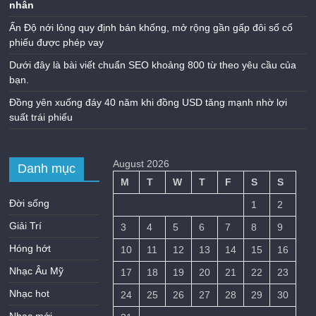
nhân
Ấn Độ nới lỏng quy định bán khống, mở rộng gần gấp đôi số cổ
phiếu được phép vay
Dưới đây là bài viết chuẩn SEO khoảng 800 từ theo yêu cầu của
bạn.
Đồng yên xuống đáy 40 năm khi đồng USD tăng mạnh nhờ lợi
suất trái phiếu
August 2026
Danh mục
M
T
W
T
F
S
S
Đời sống
1
2
Giải Trí
3
4
5
6
7
8
9
Hóng hớt
10
11
12
13
14
15
16
Nhạc Âu Mỹ
17
18
19
20
21
22
23
Nhạc hot
24
25
26
27
28
29
30
Nhạc mới