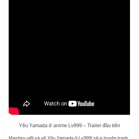
Yêu Yamada ở anime Lv999 – Trailer đầu tiên
Mashiro viết và vẽ
Yêu Yamada ở Lv999!
sê-ri truyện tranh,