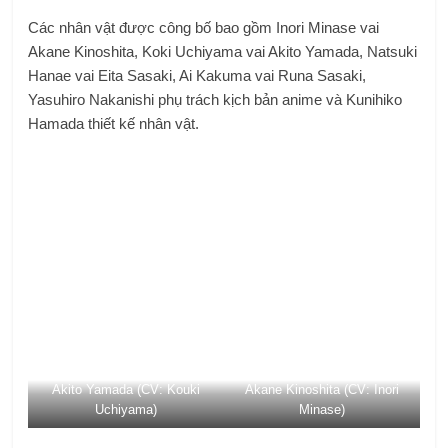
Các nhân vật được công bố bao gồm Inori Minase vai
Akane Kinoshita, Koki Uchiyama vai Akito Yamada, Natsuki
Hanae vai Eita Sasaki, Ai Kakuma vai Runa Sasaki,
Yasuhiro Nakanishi phụ trách kịch bản anime và Kunihiko
Hamada thiết kế nhân vật.
Akito Yamada (CV: Kouki
Akane Kinoshita (CV: Inori
Uchiyama)
Minase)