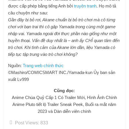
được cấp phép bằng tiếng Anh bởi
truyện tranh
. Họ mô tả
câu chuyện như sau:
Gần đây bị bỏ rơi, Akane chuẩn bị bỏ trò chơi mà cô từng
chơi với bạn trai thì cô gặp Yamada trong cùng một game
nhập vai. Yamada ngoài đời thực phần nào giống như một
huyền thoại. Vấn đề duy nhất là – anh ấy CHỈ quan tâm đến
trò chơi. Khi tình cảm của Akane lớn dần, liệu Yamada có
tiếp tục tập trung vào trò chơi không?
Nguồn:
Trang web chính thức
©Mashiro/COMICSMART INC./Yamada-kun Ủy ban sản
xuất Lv999
Cũng đọc:
Anime Chúa Quỷ Cấp 1 Có Trailer Mới, Hình Ảnh Chính
Anime Pluto tiết lộ Trailer Sneak Peek, Buổi ra mắt năm
2023 và Dàn diễn viên chính
Post Views:
833