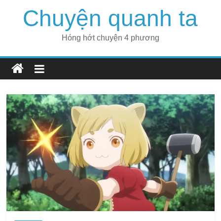
Skip
Chuyện quanh ta
to
content
Hóng hớt chuyện 4 phương