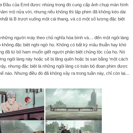
o
Đầu của Emil được nhúng trong đó cung cấp ảnh chụp màn hình
 hâm mộ nửa vời, nhưng nếu không thì tập phim đã không kéo dài
nhất là B trượt xuống một cái thang, và có một số lượng đặc biệt
a những người máy theo chủ nghĩa hòa bình và… đến một ngôi làng
 không đặc biệt nghi ngờ họ. Không có bất kỳ mâu thuẫn hay khó
ùng đã từ bỏ ham muốn giết người phân biệt chủng tộc của họ. Nó
ng ngôi làng này hoặc sẽ bị lãng quên hoặc bị san bằng ‘một cách
vậy, nhưng đặc biệt là những ngôi làng có toàn bộ đoạn phim được
ế nào. Nhưng điều đó đã không xảy ra trong tuần này, chỉ còn lại…