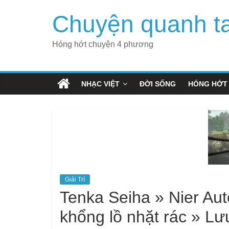
Skip
Chuyện quanh t
to
content
Hóng hớt chuyện 4 phương
NHẠC VIỆT
ĐỜI SỐNG
HÓNG HỚT
Giải Trí
Tenka Seiha » Nier Au
khổng lồ nhặt rác » Lư