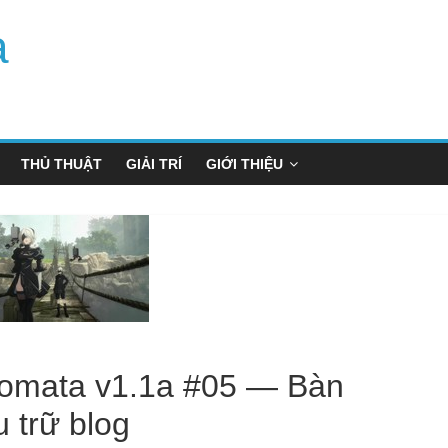
a
THỦ THUẬT
GIẢI TRÍ
GIỚI THIỆU
tomata v1.1a #05 — Bàn
u trữ blog