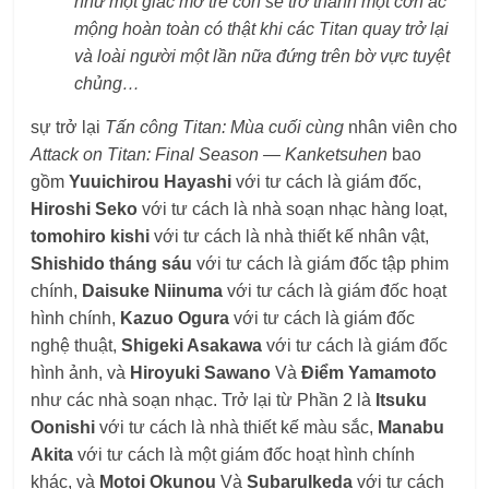
như một giấc mơ trẻ con sẽ trở thành một cơn ác
mộng hoàn toàn có thật khi các Titan quay trở lại
và loài người một lần nữa đứng trên bờ vực tuyệt
chủng…
sự trở lại
Tấn công Titan: Mùa cuối cùng
nhân viên cho
Attack on Titan: Final Season — Kanketsuhen
bao
gồm
Yuuichirou Hayashi
với tư cách là giám đốc,
Hiroshi Seko
với tư cách là nhà soạn nhạc hàng loạt,
tomohiro kishi
với tư cách là nhà thiết kế nhân vật,
Shishido tháng sáu
với tư cách là giám đốc tập phim
chính,
Daisuke Niinuma
với tư cách là giám đốc hoạt
hình chính,
Kazuo Ogura
với tư cách là giám đốc
nghệ thuật,
Shigeki Asakawa
với tư cách là giám đốc
hình ảnh, và
Hiroyuki Sawano
Và
Điểm Yamamoto
như các nhà soạn nhạc. Trở lại từ Phần 2 là
Itsuku
Oonishi
với tư cách là nhà thiết kế màu sắc,
Manabu
Akita
với tư cách là một giám đốc hoạt hình chính
khác, và
Motoi Okunou
Và
SubaruIkeda
với tư cách