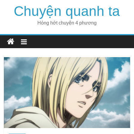
Skip
Chuyện quanh ta
to
content
Hóng hớt chuyện 4 phương