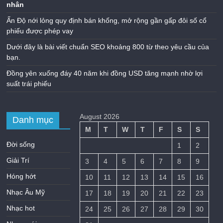
nhân
Ấn Độ nới lỏng quy định bán khống, mở rộng gần gấp đôi số cổ
phiếu được phép vay
Dưới đây là bài viết chuẩn SEO khoảng 800 từ theo yêu cầu của
bạn.
Đồng yên xuống đáy 40 năm khi đồng USD tăng mạnh nhờ lợi
suất trái phiếu
August 2026
Danh mục
M
T
W
T
F
S
S
Đời sống
1
2
Giải Trí
3
4
5
6
7
8
9
Hóng hớt
10
11
12
13
14
15
16
Nhạc Âu Mỹ
17
18
19
20
21
22
23
Nhạc hot
24
25
26
27
28
29
30