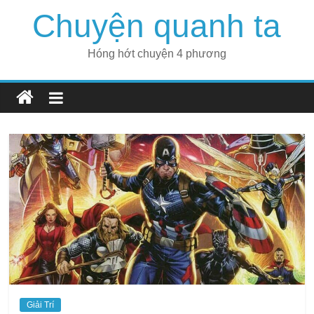
Skip
Chuyện quanh ta
to
content
Hóng hớt chuyện 4 phương
Giải Trí