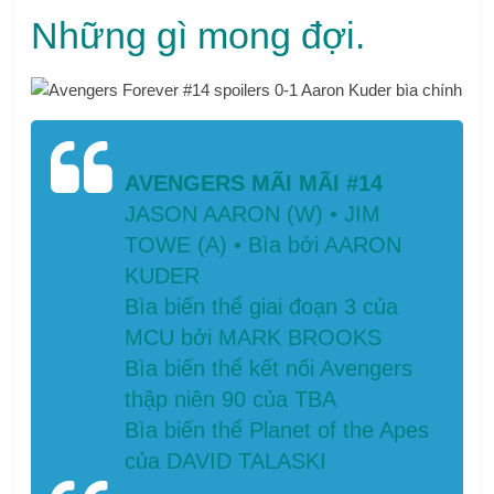
Những gì mong đợi.
AVENGERS MÃI MÃI #14
JASON AARON (W) • JIM
TOWE (A) • Bìa bởi AARON
KUDER
Bìa biến thể giai đoạn 3 của
MCU bởi MARK BROOKS
Bìa biến thể kết nối Avengers
thập niên 90 của TBA
Bìa biến thể Planet of the Apes
của DAVID TALASKI