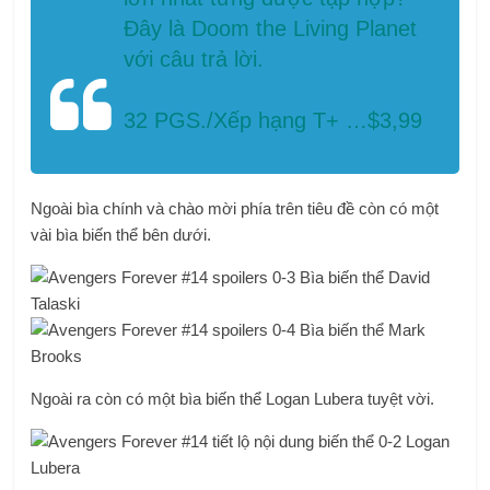
Đây là Doom the Living Planet
với câu trả lời.
32 PGS./Xếp hạng T+ …$3,99
Ngoài bìa chính và chào mời phía trên tiêu đề còn có một
vài bìa biến thể bên dưới.
Ngoài ra còn có một bìa biến thể Logan Lubera tuyệt vời.