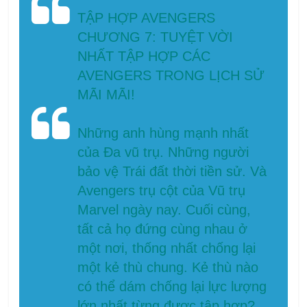
TẬP HỢP AVENGERS
CHƯƠNG 7: TUYỆT VỜI
NHẤT
TẬP HỢP CÁC
AVENGERS TRONG LỊCH SỬ
MÃI MÃI!
Những anh hùng mạnh nhất
của Đa vũ trụ. Những người
bảo vệ Trái đất thời tiền sử. Và
Avengers trụ cột của Vũ trụ
Marvel ngày nay. Cuối cùng,
tất cả họ đứng cùng nhau ở
một nơi, thống nhất chống lại
một kẻ thù chung. Kẻ thù nào
có thể dám chống lại lực lượng
lớn nhất từng được tập hợp?