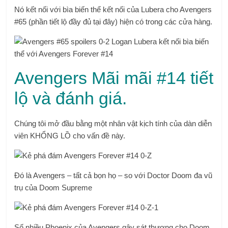
Nó kết nối với bìa biến thể kết nối của Lubera cho Avengers
#65 (phần tiết lộ đầy đủ tại đây) hiện có trong các cửa hàng.
Avengers Mãi mãi #14 tiết
lộ và đánh giá.
Chúng tôi mở đầu bằng một nhân vật kịch tính của dàn diễn
viên KHỔNG LỒ cho vấn đề này.
Đó là Avengers – tất cả bọn họ – so với Doctor Doom đa vũ
trụ của Doom Supreme
Số nhiều Phoenix của Avengers gây sát thương cho Doom