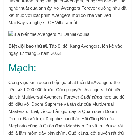
Jason Aaron trong loạt phim Avengers, cùng với các đối tác
nghệ thuật của anh ấy, với Avengers Forever dường như đã
kết thúc với loạt phim Avengers mới do nhà văn Jed
MacKay và nghệ sĩ CF Villa ra mắt.
Biệt đội báo thù #1
Tập 8, đội Kang Avengers, lên kệ vào
ngày 17 tháng 5 năm 2023.
Mạch:
Công việc kinh doanh tiếp tục phát triển khi Avengers thời
tiền sử 1.000.000 trước Công nguyên, Avengers thời hiện
đại và Multiversal Avengers Forever
Cuối cùng
hợp tác để
đối đầu với Doom Supreme và tàn dư của Multiversal
Masters of Evil, về cơ bản giờ đây là Quân đoàn Doom
Doctor Đa vũ trụ, cũng như bản thân Hội đồng Đỏ của
Mephisto cũng là Quân đoàn Mephisto Đa vũ trụ. được rồi
đó là
lắm mồm
đầy bàn phím. Cuối cùng, cốt truyện rất thú