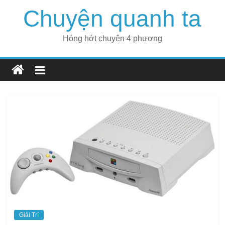
Skip
Chuyện quanh ta
to
content
Hóng hớt chuyện 4 phương
Giải Trí