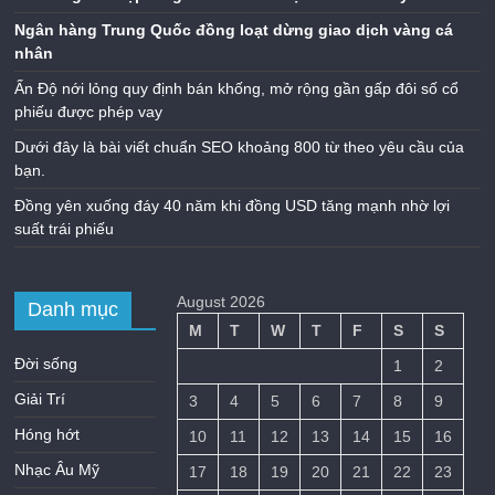
Ngân hàng Trung Quốc đồng loạt dừng giao dịch vàng cá
nhân
Ấn Độ nới lỏng quy định bán khống, mở rộng gần gấp đôi số cổ
phiếu được phép vay
Dưới đây là bài viết chuẩn SEO khoảng 800 từ theo yêu cầu của
bạn.
Đồng yên xuống đáy 40 năm khi đồng USD tăng mạnh nhờ lợi
suất trái phiếu
August 2026
Danh mục
M
T
W
T
F
S
S
Đời sống
1
2
Giải Trí
3
4
5
6
7
8
9
Hóng hớt
10
11
12
13
14
15
16
Nhạc Âu Mỹ
17
18
19
20
21
22
23