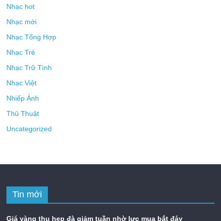
Nhạc hot
Nhạc mới
Nhạc Tổng Hợp
Nhạc Trẻ
Nhạc Trữ Tình
Nhạc Việt
Nhiếp Ảnh
Thủ Thuật
Uncategorized
Tin mới
Giá vàng thu hẹp đà giảm tuần nhờ lực mua bắt đáy