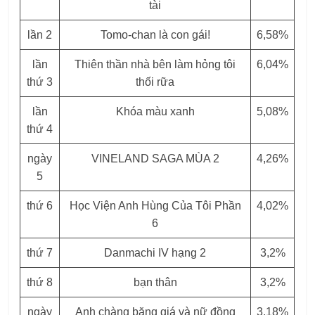
tài
lần 2
Tomo-chan là con gái!
6,58%
lần
Thiên thần nhà bên làm hỏng tôi
6,04%
thứ 3
thối rữa
lần
Khóa màu xanh
5,08%
thứ 4
ngày
VINELAND SAGA MÙA 2
4,26%
5
thứ 6
Học Viện Anh Hùng Của Tôi Phần
4,02%
6
thứ 7
Danmachi IV hạng 2
3,2%
thứ 8
bạn thân
3,2%
ngày
Anh chàng băng giá và nữ đồng
3,18%