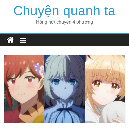
Skip
Chuyện quanh ta
to
content
Hóng hớt chuyện 4 phương