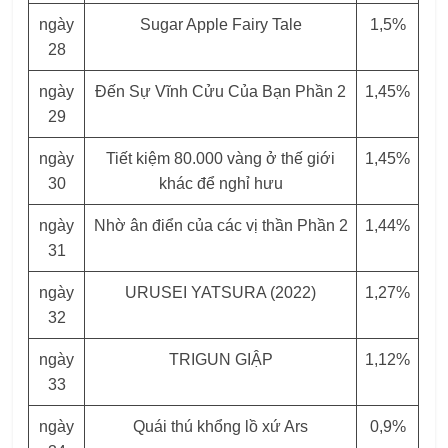
ngày
Sugar Apple Fairy Tale
1,5%
28
ngày
Đến Sự Vĩnh Cửu Của Bạn Phần 2
1,45%
29
ngày
Tiết kiệm 80.000 vàng ở thế giới
1,45%
30
khác để nghỉ hưu
ngày
Nhờ ân điển của các vị thần Phần 2
1,44%
31
ngày
URUSEI YATSURA (2022)
1,27%
32
ngày
TRIGUN GIẬP
1,12%
33
ngày
Quái thú khổng lồ xứ Ars
0,9%