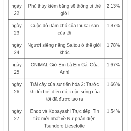
ngày
Phù thủy kiếm băng sẽ thống trị thế
2,13%
22
giới
ngày
Cuộc đời làm chó của Inukai-san
1,87%
23
của tôi
ngày
Người siêng năng Saitou ở thế giới
1,78%
24
khác
ngày
ONIMAI: Giờ Em Là Em Gái Của
1,67%
25
Anh!
ngày
Trái cây của sự tiến hóa 2: Trước
1,66%
26
khi tôi biết điều đó, cuộc sống của
tôi đã được tạo ra
ngày
Endo và Kobayashi Trực tiếp! Tin
1,54%
27
tức mới nhất về Nữ phản diện
Tsundere Lieselotte