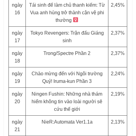
ngày
Tái sinh để làm chủ thanh kiếm: Từ
2,45%
16
Vua anh hùng trở thành cận vệ phi
thường
ngày
Tokyo Revengers: Trận đấu Giáng
2,37%
17
sinh
ngày
Trong/Spectre Phần 2
2,37%
18
ngày
Chào mừng đến với Ngôi trường
2,24%
19
Quỷ! Iruma-kun Phần 3
ngày
Ningen Fushin: Những nhà thám
2,19%
20
hiểm không tin vào loài người sẽ
cứu thế giới
ngày
NieR:Automata Ver1.1a
2,13%
21