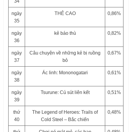
34
ngày
THẺ CAO
0,86%
35
ngày
kẻ báo thù
0,82%
36
ngày
Câu chuyện về những kẻ bị ruồng
0,67%
37
bỏ
ngày
Ác linh: Mononogatari
0,61%
38
ngày
Tsurune: Cú sút liên kết
0,51%
39
thứ
The Legend of Heroes: Trails of
0,48%
40
Cold Steel – Bắc chiến
thứ
Chơi nó mát mẻ, các bạn
0,48%