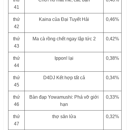
41
thứ
Kaina của Đại Tuyết Hải
0,46%
42
thứ
Ma cà rồng chết ngay lập tức 2
0,42%
43
thứ
Ippon! lại
0,38%
44
thứ
D4DJ Kết hợp tất cả
0,34%
45
thứ
Bàn đạp Yowamushi: Phá vỡ giới
0,33%
46
hạn
thứ
thợ săn lửa
0,32%
47