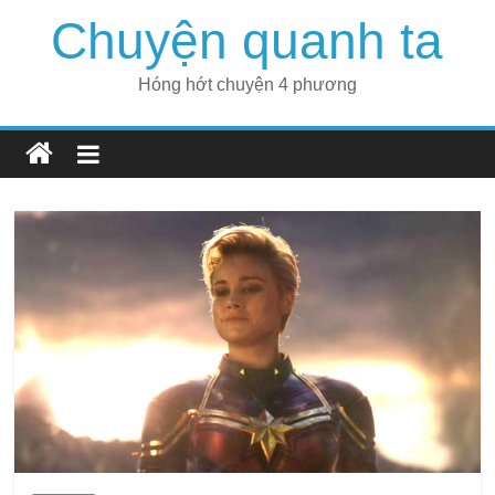
Skip
Chuyện quanh ta
to
content
Hóng hớt chuyện 4 phương