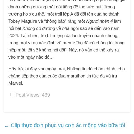
danh những gương mặt nổi tiếng để tạo sức hút. Trong
trường hợp cụ thể, một troll lớp A đã đổi tên của họ thành
Tobey Maguire và “thông báo” rằng một
Người nhện 4
làm
nổi bật
Không có đường về nhà
ngôi sao sẽ đến vào năm
2024. Tất nhiên, trò bịt miệng đã lan truyền nhanh chóng,
trong một ví dụ xác định về meme “họ đã có chúng tôi trong
hiệp một, tôi sẽ không nói dối”. Này, nó vẫn có thể xảy ra
vào một ngày nào đó…
Hãy trở lại đây vào ngày mai, Những tín đồ chân chính, cho
chặng tiếp theo của cuộc đua marathon tin tức đa vũ trụ
Marvel.
Post Views:
439
←
Clip thực đơn phục vụ cơn ác mộng vào bữa tối