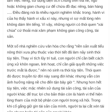
làm việc riêng, sử dụng diện tích chung trên vỉa hè, ngõ
hoặc không gian chung cư để chứa đồ đạc riêng, bán hàng
…. Điều đáng nói là nhiều người nghiêm khắc trong. hành vi
của họ thấy hành vi xấu xí này, nhưng vì sợ mất lòng nên
không dám lên tiếng. Vì vậy, những người có thói quen “xài
chùa” cứ thoải mái xâm phạm không gian công cộng, tài
sản.
Một số nhà nghiên cứu văn hóa cho rằng “nền sản xuất tiểu
nông thời xưa phụ thuộc vào thời tiết đã làm nảy sinh thói
tùy tiện. Thay vì tích lũy trí tuệ, con người chỉ cần biết cách
ứng xử khôn ngoan, linh hoạt, chỉ cần giải quyết những việc
trước mắt là được.” nên nó sinh ra thói tùy tiện. Thói quen
đó được truyền từ đời này sang đời khác nhưng vẫn còn
ảnh hưởng nặng nề cho đến tận bây giờ “. Nhưng hơn hết
tùy tiện, việc mặc nhiên sử dụng tài sản công, tài sản của
người khác để trục lợi cho bản thân còn là hành vi thể hiện
lòng tham của một bộ phận con người trong xã hội. Trong
khi cố gắng giữ gìn tài sản của mình, người ta lại cắt xén tài