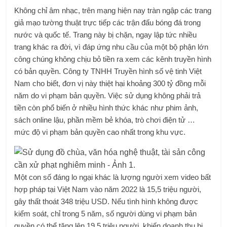
Không chỉ âm nhạc, trên mạng hiện nay tràn ngập các trang
giả mạo tường thuật trực tiếp các trận đấu bóng đá trong
nước và quốc tế. Trang này bị chặn, ngay lập tức nhiều
trang khác ra đời, vì đáp ứng nhu cầu của một bộ phận lớn
công chúng không chịu bỏ tiền ra xem các kênh truyền hình
có bản quyền. Công ty TNHH Truyền hình số vệ tinh Việt
Nam cho biết, đơn vị này thiệt hại khoảng 300 tỷ đồng mỗi
năm do vi phạm bản quyền. Việc sử dụng không phải trả
tiền còn phổ biến ở nhiều hình thức khác như phim ảnh,
sách online lậu, phần mềm bẻ khóa, trò chơi điện tử …
mức độ vi phạm bản quyền cao nhất trong khu vực.
Một con số đáng lo ngại khác là lượng người xem video bất
hợp pháp tại Việt Nam vào năm 2022 là 15,5 triệu người,
gây thất thoát 348 triệu USD. Nếu tình hình không được
kiểm soát, chỉ trong 5 năm, số người dùng vi phạm bản
quyền có thể tăng lên 19,5 triệu người, khiến doanh thu bị