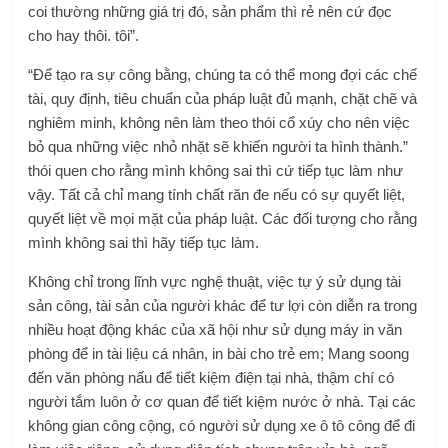
coi thường những giá trị đó, sản phẩm thì rẻ nên cứ đọc
cho hay thôi. tôi”.
“Để tạo ra sự công bằng, chúng ta có thể mong đợi các chế
tài, quy định, tiêu chuẩn của pháp luật đủ mạnh, chặt chẽ và
nghiêm minh, không nên làm theo thói cổ xúy cho nên việc
bỏ qua những việc nhỏ nhặt sẽ khiến người ta hình thành.”
thói quen cho rằng mình không sai thì cứ tiếp tục làm như
vậy. Tất cả chỉ mang tính chất răn đe nếu có sự quyết liệt,
quyết liệt về mọi mặt của pháp luật. Các đối tượng cho rằng
mình không sai thì hãy tiếp tục làm.
Không chỉ trong lĩnh vực nghệ thuật, việc tự ý sử dụng tài
sản công, tài sản của người khác để tư lợi còn diễn ra trong
nhiều hoạt động khác của xã hội như sử dụng máy in văn
phòng để in tài liệu cá nhân, in bài cho trẻ em; Mang soong
đến văn phòng nấu để tiết kiệm điện tại nhà, thậm chí có
người tắm luôn ở cơ quan để tiết kiệm nước ở nhà. Tại các
không gian công cộng, có người sử dụng xe ô tô công để đi