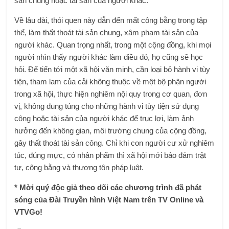
sản chung hoặc tài sản của người khác.
Về lâu dài, thói quen này dẫn đến mất công bằng trong tập
thể, làm thất thoát tài sản chung, xâm phạm tài sản của
người khác. Quan trọng nhất, trong một cộng đồng, khi mọi
người nhìn thấy người khác làm điều đó, họ cũng sẽ học
hỏi. Để tiến tới một xã hội văn minh, cần loại bỏ hành vi tùy
tiện, tham lam của cải không thuộc về một bộ phận người
trong xã hội, thực hiện nghiêm nội quy trong cơ quan, đơn
vị, không dung túng cho những hành vi tùy tiện sử dụng
công hoặc tài sản của người khác để trục lợi, làm ảnh
hưởng đến không gian, môi trường chung của cộng đồng,
gây thất thoát tài sản công. Chỉ khi con người cư xử nghiêm
túc, đúng mực, có nhân phẩm thì xã hội mới bảo đảm trật
tự, công bằng và thượng tôn pháp luật.
* Mời quý độc giả theo dõi các chương trình đã phát
sóng của Đài Truyền hình Việt Nam trên TV Online và
VTVGo!