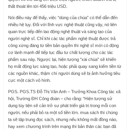
thất thoát lên tới 456 triệu USD.
Nói điều này để thấy, việc “dùng của chùa” có thể dẫn đến
nhiều hệ lụy. Đối với lĩnh vực nghệ thuật cũng vậy, nó liên
quan trực tiếp đến lao động nghệ thuật và sáng tạo của
người nghệ sĩ. Chỉ khi các tác phẩm nghệ thuật được trả
công xứng đáng từ tiền bản quyền thì nghệ sĩ mới có động
cơ lành mạnh để tiếp tục đầu tư chất lượng cho các tác
phẩm sau này. Ngược lại, hiện tượng “xài chùa” sẽ khiến
họ mất động lực sáng tạo, hoặc phải quay sang kiếm tiền từ
các nguồn khác, thậm chí người dùng sẽ bị ảnh hưởng tiêu
cực một cách vô hình.
PGS. PGS.TS Đỗ Thị Vân Anh – Trưởng Khoa Công tác xã
hội, Trường ĐH Công đoàn – cho rằng: “Hiện tượng sử
dụng tùy tiện sẽ cản trở sự phát triển giá trị trong mỗi con
người, nếu phải bỏ ra một số tiền lớn. mua sách thì chúng
ta sẽ tập trung đọc sách, nhưng nếu không mất đồng nào,
hay xem chương trình trên mạng thì bản thân các bạn đã