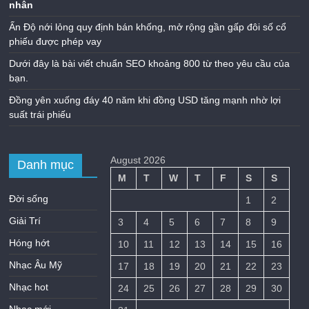
nhân
Ấn Độ nới lỏng quy định bán khống, mở rộng gần gấp đôi số cổ
phiếu được phép vay
Dưới đây là bài viết chuẩn SEO khoảng 800 từ theo yêu cầu của
bạn.
Đồng yên xuống đáy 40 năm khi đồng USD tăng mạnh nhờ lợi
suất trái phiếu
August 2026
Danh mục
M
T
W
T
F
S
S
Đời sống
1
2
Giải Trí
3
4
5
6
7
8
9
Hóng hớt
10
11
12
13
14
15
16
Nhạc Âu Mỹ
17
18
19
20
21
22
23
Nhạc hot
24
25
26
27
28
29
30