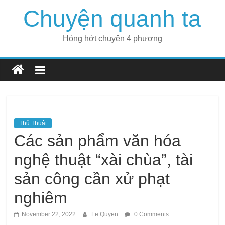
Skip
Chuyện quanh ta
to
content
Hóng hớt chuyện 4 phương
Thủ Thuật
Các sản phẩm văn hóa
nghệ thuật “xài chùa”, tài
sản công cần xử phạt
nghiêm
November 22, 2022
Le Quyen
0 Comments