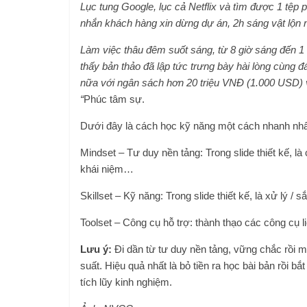
Lục tung Google, lục cả Netflix và tìm được 1 tệp ph
nhắn khách hàng xin dừng dự án, 2h sáng vật lộn n
Làm việc thâu đêm suốt sáng, từ 8 giờ sáng đến 1
thấy bản thảo đã lập tức trưng bày hài lòng cùng đá
nữa với ngân sách hơn 20 triệu VNĐ (1.000 USD) v
“
Phúc tâm sự.
Dưới đây là cách học kỹ năng một cách nhanh nhất
Mindset – Tư duy nền tảng: Trong slide thiết kế, là
khái niệm…
Skillset – Kỹ năng: Trong slide thiết kế, là xử lý / 
Toolset – Công cụ hỗ trợ: thành thạo các công cụ 
Lưu ý:
Đi dần từ tư duy nền tảng, vững chắc rồi 
suất. Hiệu quả nhất là bỏ tiền ra học bài bản rồi 
tích lũy kinh nghiệm.