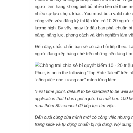
người làm hàng không biết bỏ nhiều tiền để thuê m
nhiều sự lựa chọn. khác. You must be a valid rate
công việc vừa đăng ký thì lập tức có 10-20 người 
lương high. By vậy, ngay từ đầu bạn phải chuẩn bị 
năng, năng lực, phong cách và kinh nghiệm làm việ
Đến đây, chắc chắn bạn sẽ có câu hỏi tiếp theo: L
người đang xếp hàng chờ trên những nền tảng tìm
Phuc, is an in the following “Top Rate Talent” trê
“công việc nhẹ lương cao” mình từng làm:
“First time point, default to be standard to be well 
application that I don’t get a job. Tôi mất hơn 100 
mua thêm 80 connect để tiếp tục tìm việc.
Đến cuối cùng của mình mới có công việc nhưng m
trang slide và tự động chuẩn bị nội dung. Nội dung 