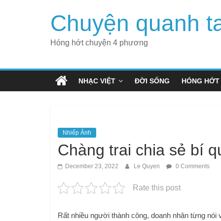
Skip
Chuyện quanh t
to
content
Hóng hớt chuyện 4 phương
NHẠC VIỆT
ĐỜI SỐNG
HÓNG HỚT
Nhiếp Ảnh
Chàng trai chia sẻ bí 
December 23, 2022
Le Quyen
0 Comments
Rate this post
Rất nhiều người thành công, doanh nhân từng nói v