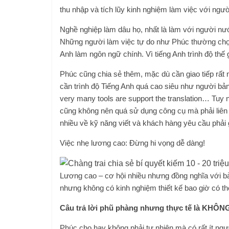
thu nhập và tích lũy kinh nghiệm làm việc với ngư
Nghề nghiệp làm dâu họ, nhất là làm với người nước 
Những người làm việc tự do như Phúc thường chọn
Anh làm ngôn ngữ chính. Vì tiếng Anh trình độ thế
Phúc cũng chia sẻ thêm, mặc dù cần giao tiếp rấ
cần trình độ Tiếng Anh quá cao siêu như người bản 
very many tools are support the translation… Tuy n
cũng không nên quá sử dụng công cụ mà phải liên t
nhiều về kỹ năng viết và khách hàng yêu cầu phải gọ
Việc nhẹ lương cao: Đừng hi vọng dễ dàng!
Lương cao – cơ hội nhiều nhưng đồng nghĩa với bả
nhưng không có kinh nghiệm thiết kế bao giờ có t
Câu trả lời phũ phàng nhưng thực tế là KHÔN
Phúc cho hay không phải tự nhiên mà có rất ít ng