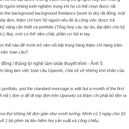
ột người không kinh nghiệm trong khi họ có thể chọn được rất
 on the background background freelance (work to do) rất đông, một
nộp đơn, thậm chí hơn 50 người nếu đó là công việc được trả
kỹ năng cần thiết và portfolio (Tổng hợp các dự án, đại diện cho kỹ
c) đẹp, mới có thể nắm chắc phần cơ hội in tay.
àm thế nào để mình trở nên nổi bật trong hàng thậm chí hàng trăm
 việc toàn cầu?
n nền tảng làm việc toàn cầu Upwork, chia sẻ về những khó khăn của
as portfolio, and the standard message is edit but a month of the first
kết nối ( đơn vị để đi nộp đơn trên Upwork) và thậm chí phải bỏ tiền ra
ọi thứ không hề đơn giản như mình tưởng. Mình có 3 ngày cho 10
về 1 bộ phim tài liệu hiếm hoi sản xuất và công chiếu.