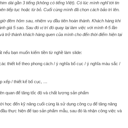
im dài gần 3 tiếng (không có tiếng Việt). Có lúc mình nghĩ tới tin
ên tiếp tục hoặc từ bỏ. Cuối cùng mình đã chọn cách bảo trì lên.
 giờ đêm hôm sau, nhiệm vụ đầu tiên hoàn thành. Khách hàng khi
nh giá 5 sao. Sau đó vị trí đó quay lại làm việc với mình 4-5 lần
à trở thành khách hàng quen của mình cho đến thời điểm hiện tại
 nếu bạn muốn kiếm tiền từ nghề làm slide:
 các thiết kế theo phong cách / ý nghĩa bố cục / ý nghĩa màu sắc /
sắp xếp / thiết kế bố cục, …
liên quan để tăng tốc độ và chất lượng sản phẩm
mới học đến kỹ năng cuối cùng là sử dụng công cụ để tăng năng
bắt đầu thực hiện để tạo sản phẩm mẫu, sau đó là nhận công việc và