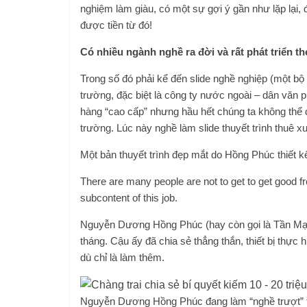
nghiệm làm giàu, có một sự gợi ý gần như lặp lại, 
được tiền từ đó!
Có nhiều ngành nghề ra đời và rất phát triển t
Trong số đó phải kể đến slide nghề nghiệp (một bộ t
trường, đặc biệt là công ty nước ngoài – dân văn 
hàng “cao cấp” nhưng hầu hết chúng ta không thể đ
trường. Lúc này nghề làm slide thuyết trình thuê xu
Một bản thuyết trình đẹp mắt do Hồng Phúc thiết k
There are many people are not to get to get good fro
subcontent of this job.
Nguyễn Dương Hồng Phúc (hay còn gọi là Tần Mạch)
tháng. Cậu ấy đã chia sẻ thẳng thắn, thiết bị thực 
dù chỉ là làm thêm.
Nguyễn Dương Hồng Phúc đang làm “nghề trượt” tự 