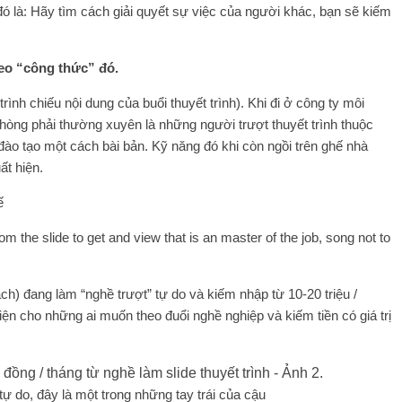
đó là: Hãy tìm cách giải quyết sự việc của người khác, bạn sẽ kiếm
heo “công thức” đó.
rình chiếu nội dung của buổi thuyết trình). Khi đi ở công ty môi
phòng phải thường xuyên là những người trượt thuyết trình thuộc
ào tạo một cách bài bản. Kỹ năng đó khi còn ngồi trên ghế nhà
ất hiện.
ế
m the slide to get and view that is an master of the job, song not to
 đang làm “nghề trượt” tự do và kiếm nhập từ 10-20 triệu /
hiện cho những ai muốn theo đuổi nghề nghiệp và kiếm tiền có giá trị
do, đây là một trong những tay trái của cậu