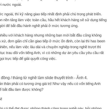
ời nước ngoài.
ngoài, thì kỹ năng giao tiếp nhất định phải chú trọng phát triển.
 nền tảng làm việc toàn cầu, hầu hết khách hàng sẽ sử dụng tiếng
 giới để bắt đầu hành nghề phải ở mức tương ứng.
t nhiều với khách hàng nhưng những bạn mới bắt đầu cũng không
xứ, đơn giản chỉ cần giao tiếp ở mức ổn định, còn lại thì has been
hiên, nếu làm việc lâu dài và chuyên nghiệp trong nghề trượt thì
ục trau dồi vốn tiếng Anh, vì có những dự án yêu cầu yêu cầu rất
i trực tiếp để giải quyết công việc.
n thân phải có tương ứng giá trị! Như vậy nếu có vốn tiếng Anh
hể bắt đầu làm được không?
G!
ười có thể đạt được những thành công trong nghề này, bởi những