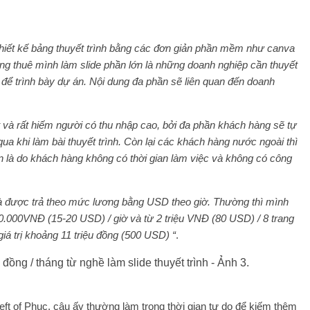
 thiết kế bảng thuyết trình bằng các đơn giản phần mềm như canva
g thuê mình làm slide phần lớn là những doanh nghiệp cần thuyết
e để trình bày dự án. Nội dung đa phần sẽ liên quan đến doanh
ít và rất hiếm người có thu nhập cao, bởi đa phần khách hàng sẽ tự
 khi làm bài thuyết trình. Còn lại các khách hàng nước ngoài thì
lớn là do khách hàng không có thời gian làm việc và không có công
và được trả theo mức lương bằng USD theo giờ. Thường thì mình
0.000VNĐ (15-20 USD) / giờ và từ 2 triệu VNĐ (80 USD) / 8 trang
giá trị khoảng 11 triệu đồng (500 USD) “
.
 left of Phuc, cậu ấy thường làm trong thời gian tự do để kiếm thêm