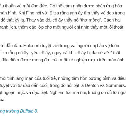
mâu thuẫn về mặt đạo đức. Có thể cảm nhận được phản ứng hóa
 hình. Khi Finn nói với Eliza rằng anh ấy tìm thấy vẻ đẹp trong
đó thật kỳ lạ. Thay vào đó, cô ấy thấy nó “thơ mộng”. Cách hai
anh lịch, thêm các lớp cho một người chỉ nhìn thấy một lối thoát
 dẫn đầu. Holcomb tuyệt vời trong vai người chị bảo vệ luôn
za rằng cô ấy “yêu cô ấy, ngay cả khi cô ấy bị đau ở a*s” thật
g đặc điểm được mong đợi của một kẻ nghiện rượu trên màn ảnh
mối tình lãng mạn của tuổi trẻ, những tâm hồn bướng bỉnh và điều
 tuyệt vời từ đầu đến cuối, trong đó nổi bật là Denton và Sommers.
t ngoạn mục và đặc biệt. Nghiêm túc mà nói, không có đủ từ ngữ
ua.
ng trường Buffalo 8
.