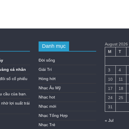
August 2026
Danh mục
M
T
áy
Đời sống
vàng cá nhân
Giải Trí
3
4
đôi số cổ phiếu
Hóng hớt
10
11
Nhạc Âu Mỹ
17
18
u cầu của bạn.
Nhạc hot
24
25
hờ lợi suất trái
Nhạc mới
31
Nhạc Tổng Hợp
« Jul
Nhạc Trẻ