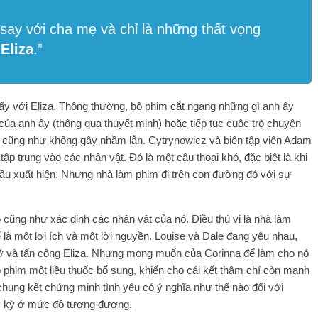
say với cha mẹ và chỉ là những thất vọng
 Eliza
.”
h ấy với Eliza. Thông thường, bộ phim cắt ngang những gì anh ấy
của anh ấy (thông qua thuyết minh) hoặc tiếp tục cuộc trò chuyện
à cũng như không gây nhầm lẫn. Cytrynowicz và biên tập viên Adam
ập trung vào các nhân vật. Đó là một câu thoại khó, đặc biệt là khi
 đầu xuất hiện. Nhưng nhà làm phim đi trên con đường đó với sự
ng như xác định các nhân vật của nó. Điều thú vị là nhà làm
 là một lợi ích và một lời nguyền. Louise và Dale đang yêu nhau,
 đỡ và tấn công Eliza. Nhưng mong muốn của Corinna để làm cho nó
 phim một liều thuốc bổ sung, khiến cho cái kết thậm chí còn mạnh
chung kết chứng minh tình yêu có ý nghĩa như thế nào đối với
y kỳ ở mức độ tương đương.