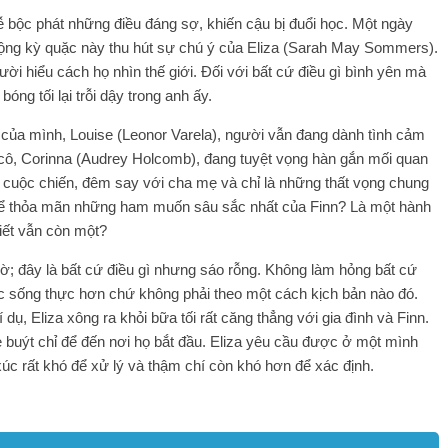
dễ bộc phát những điều đáng sợ, khiến cậu bị đuổi học. Một ngày
ộng kỳ quặc này thu hút sự chú ý của Eliza (Sarah May Sommers).
 hiểu cách họ nhìn thế giới. Đối với bất cứ điều gì bình yên mà
óng tối lại trỗi dậy trong anh ấy.
của mình, Louise (Leonor Varela), người vẫn đang dành tình cảm
cô, Corinna (Audrey Holcomb), đang tuyệt vọng hàn gắn mối quan
 cuộc chiến, đêm say với cha mẹ và chỉ là những thất vọng chung
ủ để thỏa mãn những ham muốn sâu sắc nhất của Finn? Là một hành
iết vẫn còn một?
; đây là bất cứ điều gì nhưng sáo rỗng. Không làm hỏng bất cứ
ộc sống thực hơn chứ không phải theo một cách kịch bản nào đó.
dụ, Eliza xông ra khỏi bữa tối rất căng thẳng với gia đình và Finn.
xe buýt chỉ để đến nơi họ bắt đầu. Eliza yêu cầu được ở một mình
c rất khó để xử lý và thậm chí còn khó hơn để xác định.