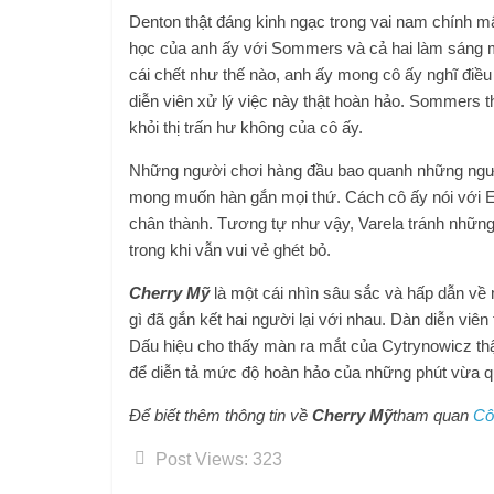
Denton thật đáng kinh ngạc trong vai nam chính 
học của anh ấy với Sommers và cả hai làm sáng màn
cái chết như thế nào, anh ấy mong cô ấy nghĩ điều 
diễn viên xử lý việc này thật hoàn hảo. Sommers th
khỏi thị trấn hư không của cô ấy.
Những người chơi hàng đầu bao quanh những người
mong muốn hàn gắn mọi thứ. Cách cô ấy nói với Eli
chân thành. Tương tự như vậy, Varela tránh nhữn
trong khi vẫn vui vẻ ghét bỏ.
Cherry Mỹ
là một cái nhìn sâu sắc và hấp dẫn về 
gì đã gắn kết hai người lại với nhau. Dàn diễn viên
Dấu hiệu cho thấy màn ra mắt của Cytrynowicz thậ
để diễn tả mức độ hoàn hảo của những phút vừa q
Để biết thêm thông tin về
Cherry Mỹ
tham quan
Cô
Post Views:
323