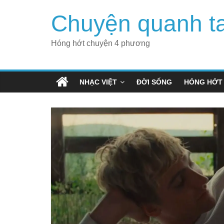
Skip
Chuyện quanh t
to
content
Hóng hớt chuyện 4 phương
NHẠC VIỆT
ĐỜI SỐNG
HÓNG HỚT