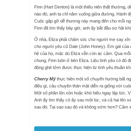
Finn (Hart Denton) là một thiếu niên thất thường, 
nào đó, anh ta chỉ nằm xuống giữa đường. Hành đ
Cuộc gặp gỡ dễ thương này mang đến cho mỗi người
Finn đã tìm thấy bây giờ, anh ấy bắt đầu sợ hãi khi b
Ở nhà, Eliza phải chăm sóc cho người mẹ say xỉn 
cho người yêu cũ Dale (John Honey). Em gái của 
hệ của họ, mặc dù Eliza vẫn còn ác cảm. Qua mỗi
chung, Finn luôn ở bên Eliza. Liệu tình yêu có đ
động ghê tởm được thực hiện từ tình yêu thuần kh
Cherry Mỹ
thực hiện một số chuyển hướng bất ngờ
điều gì, câu chuyện thân mật diễn ra giống với cu
Một số phần lộn xộn hoặc khó hiểu ngay lập tức. Ví 
Anh ấy tìm thấy cô ấy sau một lúc, và cả hai lên 
sau đó. Tại sao sau đó và không sớm hơn? Cảm xú