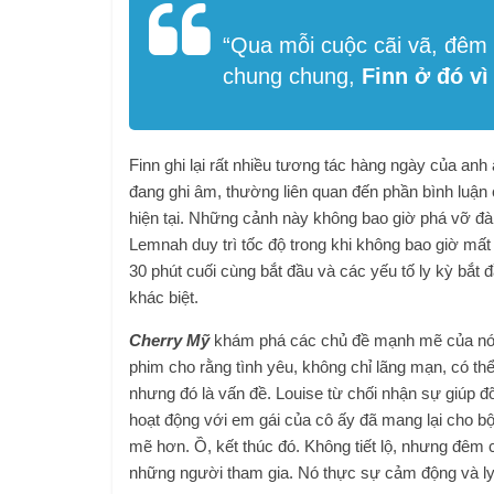
“
Qua mỗi cuộc cãi vã, đêm 
chung chung,
Finn ở đó vì
Finn ghi lại rất nhiều tương tác hàng ngày của an
đang ghi âm, thường liên quan đến phần bình luận 
hiện tại. Những cảnh này không bao giờ phá vỡ đ
Lemnah duy trì tốc độ trong khi không bao giờ mất t
30 phút cuối cùng bắt đầu và các yếu tố ly kỳ bắt
khác biệt.
Cherry Mỹ
khám phá các chủ đề mạnh mẽ của nó cũ
phim cho rằng tình yêu, không chỉ lãng mạn, có thể
nhưng đó là vấn đề. Louise từ chối nhận sự giúp
hoạt động với em gái của cô ấy đã mang lại cho bộ
mẽ hơn. Ồ, kết thúc đó. Không tiết lộ, nhưng đêm 
những người tham gia. Nó thực sự cảm động và l