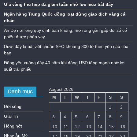
Giá vàng thu hẹp đà giảm tuần nhờ lực mua bắt đáy
Ngân hàng Trung Quốc đồng loạt dừng giao dịch vàng cá
nhân
Ấn Độ nới lỏng quy định bán khống, mở rộng gần gấp đôi số cổ
phiếu được phép vay
Dưới đây là bài viết chuẩn SEO khoảng 800 từ theo yêu cầu của
bạn.
Đồng yên xuống đáy 40 năm khi đồng USD tăng mạnh nhờ lợi
suất trái phiếu
August 2026
Danh mục
M
T
W
T
F
S
S
Đời sống
1
2
Giải Trí
3
4
5
6
7
8
9
Hóng hớt
10
11
12
13
14
15
16
Nhạc Âu Mỹ
17
18
19
20
21
22
23