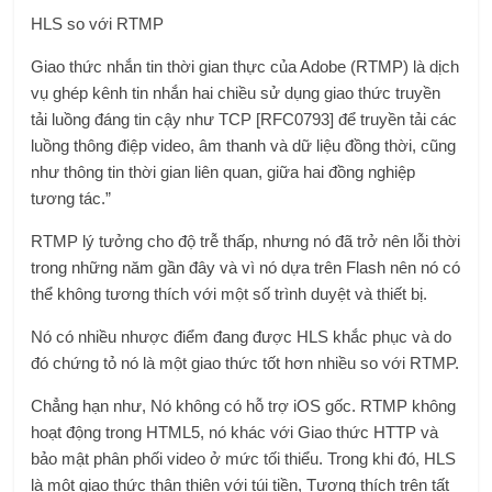
HLS so với RTMP
Giao thức nhắn tin thời gian thực của Adobe (RTMP) là dịch
vụ ghép kênh tin nhắn hai chiều sử dụng giao thức truyền
tải luồng đáng tin cậy như TCP [RFC0793] để truyền tải các
luồng thông điệp video, âm thanh và dữ liệu đồng thời, cũng
như thông tin thời gian liên quan, giữa hai đồng nghiệp
tương tác.”
RTMP lý tưởng cho độ trễ thấp, nhưng nó đã trở nên lỗi thời
trong những năm gần đây và vì nó dựa trên Flash nên nó có
thể không tương thích với một số trình duyệt và thiết bị.
Nó có nhiều nhược điểm đang được HLS khắc phục và do
đó chứng tỏ nó là một giao thức tốt hơn nhiều so với RTMP.
Chẳng hạn như, Nó không có hỗ trợ iOS gốc. RTMP không
hoạt động trong HTML5, nó khác với Giao thức HTTP và
bảo mật phân phối video ở mức tối thiểu. Trong khi đó, HLS
là một giao thức thân thiện với túi tiền, Tương thích trên tất