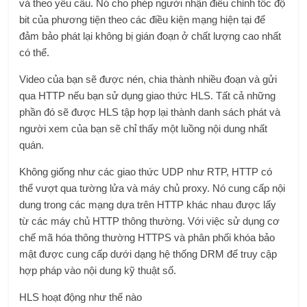
và theo yêu cầu. Nó cho phép người nhận điều chỉnh tốc độ
bit của phương tiện theo các điều kiện mạng hiện tại để
đảm bảo phát lại không bị gián đoạn ở chất lượng cao nhất
có thể.
Video của bạn sẽ được nén, chia thành nhiều đoạn và gửi
qua HTTP nếu bạn sử dụng giao thức HLS. Tất cả những
phần đó sẽ được HLS tập hợp lại thành danh sách phát và
người xem của bạn sẽ chỉ thấy một luồng nội dung nhất
quán.
Không giống như các giao thức UDP như RTP, HTTP có
thể vượt qua tường lửa và máy chủ proxy. Nó cung cấp nội
dung trong các mạng dựa trên HTTP khác nhau được lấy
từ các máy chủ HTTP thông thường. Với việc sử dụng cơ
chế mã hóa thông thường HTTPS và phân phối khóa bảo
mật được cung cấp dưới dạng hệ thống DRM để truy cập
hợp pháp vào nội dung kỹ thuật số.
HLS hoạt động như thế nào