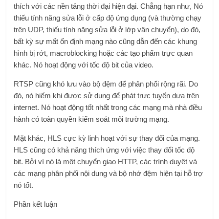
thích với các nền tảng thời đại hiện đại. Chẳng hạn như, Nó
thiếu tính năng sửa lỗi ở cấp độ ứng dụng (và thường chạy
trên UDP, thiếu tính năng sửa lỗi ở lớp vận chuyển), do đó,
bất kỳ sự mất ổn định mạng nào cũng dẫn đến các khung
hình bị rớt, macroblocking hoặc các tạo phẩm trực quan
khác. Nó hoạt động với tốc độ bit của video.
RTSP cũng khó lưu vào bộ đệm để phân phối rộng rãi. Do
đó, nó hiếm khi được sử dụng để phát trực tuyến dựa trên
internet. Nó hoạt động tốt nhất trong các mạng mà nhà điều
hành có toàn quyền kiểm soát môi trường mạng.
Mặt khác, HLS cực kỳ linh hoạt với sự thay đổi của mạng.
HLS cũng có khả năng thích ứng với việc thay đổi tốc độ
bit. Bởi vì nó là một chuyển giao HTTP, các trình duyệt và
các mạng phân phối nội dung và bộ nhớ đệm hiện tại hỗ trợ
nó tốt.
Phần kết luận