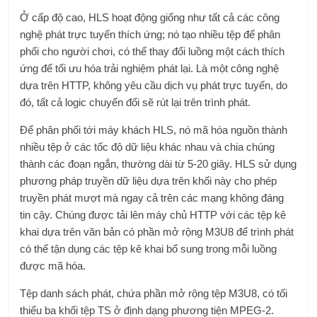
Ở cấp độ cao, HLS hoạt động giống như tất cả các công
nghệ phát trực tuyến thích ứng; nó tạo nhiều tệp để phân
phối cho người chơi, có thể thay đổi luồng một cách thích
ứng để tối ưu hóa trải nghiệm phát lại. Là một công nghệ
dựa trên HTTP, không yêu cầu dịch vụ phát trực tuyến, do
đó, tất cả logic chuyển đổi sẽ rút lại trên trình phát.
Để phân phối tới máy khách HLS, nó mã hóa nguồn thành
nhiều tệp ở các tốc độ dữ liệu khác nhau và chia chúng
thành các đoạn ngắn, thường dài từ 5-20 giây. HLS sử dụng
phương pháp truyền dữ liệu dựa trên khối này cho phép
truyền phát mượt mà ngay cả trên các mạng không đáng
tin cậy. Chúng được tải lên máy chủ HTTP với các tệp kê
khai dựa trên văn bản có phần mở rộng M3U8 để trình phát
có thể tận dụng các tệp kê khai bổ sung trong mỗi luồng
được mã hóa.
Tệp danh sách phát, chứa phần mở rộng tệp M3U8, có tối
thiểu ba khối tệp TS ở định dạng phương tiện MPEG-2.