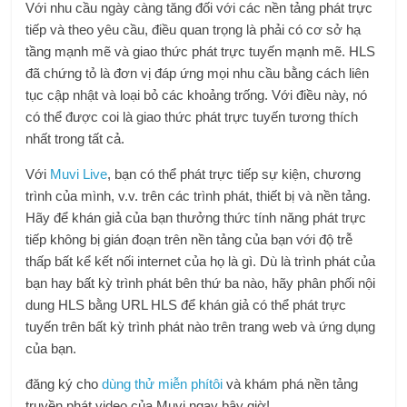
Với nhu cầu ngày càng tăng đối với các nền tảng phát trực
tiếp và theo yêu cầu, điều quan trọng là phải có cơ sở hạ
tầng mạnh mẽ và giao thức phát trực tuyến mạnh mẽ. HLS
đã chứng tỏ là đơn vị đáp ứng mọi nhu cầu bằng cách liên
tục cập nhật và loại bỏ các khoảng trống. Với điều này, nó
có thể được coi là giao thức phát trực tuyến tương thích
nhất trong tất cả.
Với
Muvi Live
, bạn có thể phát trực tiếp sự kiện, chương
trình của mình, v.v. trên các trình phát, thiết bị và nền tảng.
Hãy để khán giả của bạn thưởng thức tính năng phát trực
tiếp không bị gián đoạn trên nền tảng của bạn với độ trễ
thấp bất kể kết nối internet của họ là gì. Dù là trình phát của
bạn hay bất kỳ trình phát bên thứ ba nào, hãy phân phối nội
dung HLS bằng URL HLS để khán giả có thể phát trực
tuyến trên bất kỳ trình phát nào trên trang web và ứng dụng
của bạn.
đăng ký cho
dùng thử miễn phí
tôi
và khám phá nền tảng
truyền phát video của Muvi ngay bây giờ!