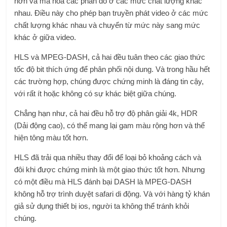
hơn và mã hóa các phần đó ở các mức chất lượng khác
nhau. Điều này cho phép bạn truyền phát video ở các mức
chất lượng khác nhau và chuyển từ mức này sang mức
khác ở giữa video.
HLS và MPEG-DASH, cả hai đều tuân theo các giao thức
tốc độ bit thích ứng để phân phối nội dung. Và trong hầu hết
các trường hợp, chúng được chứng minh là đáng tin cậy,
với rất ít hoặc không có sự khác biệt giữa chúng.
Chẳng hạn như, cả hai đều hỗ trợ độ phân giải 4k, HDR
(Dải động cao), có thể mang lại gam màu rộng hơn và thể
hiện tông màu tốt hơn.
HLS đã trải qua nhiều thay đổi để loại bỏ khoảng cách và
đôi khi được chứng minh là một giao thức tốt hơn. Nhưng
có một điều mà HLS đánh bại DASH là MPEG-DASH
không hỗ trợ trình duyệt safari di động. Và với hàng tỷ khán
giả sử dụng thiết bị ios, người ta không thể tránh khỏi
chúng.