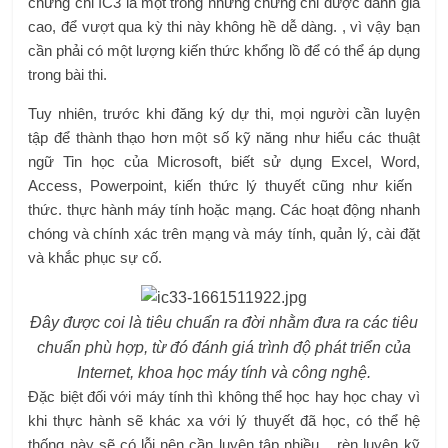
chứng chỉ IC3 là một trong những chứng chỉ được đánh giá
cao, để vượt qua kỳ thi này không hề dễ dàng. , vì vậy bạn
cần phải có một lượng kiến ​​thức khổng lồ để có thể áp dụng
trong bài thi.
Tuy nhiên, trước khi đăng ký dự thi, mọi người cần luyện
tập để thành thạo hơn một số kỹ năng như hiểu các thuật
ngữ Tin học của Microsoft, biết sử dụng Excel, Word,
Access, Powerpoint, kiến ​​thức lý thuyết cũng như kiến ​​
thức. thực hành máy tính hoặc mạng. Các hoạt động nhanh
chóng và chính xác trên mạng và máy tính, quản lý, cài đặt
và khắc phục sự cố.
Đây được coi là tiêu chuẩn ra đời nhằm đưa ra các tiêu
chuẩn phù hợp, từ đó đánh giá trình độ phát triển của
Internet, khoa học máy tính và công nghệ.
Đặc biệt đối với máy tính thì không thể học hay học chay vì
khi thực hành sẽ khác xa với lý thuyết đã học, có thể hệ
thống này sẽ có lỗi nên cần luyện tập nhiều. , rèn luyện kỹ