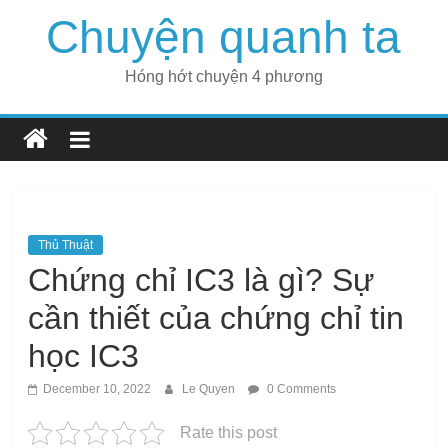
Skip
Chuyện quanh ta
to
content
Hóng hớt chuyện 4 phương
Thủ Thuật
Chứng chỉ IC3 là gì? Sự
cần thiết của chứng chỉ tin
học IC3
December 10, 2022
Le Quyen
0 Comments
Rate this post