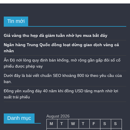
Tin mới
Giá vàng thu hẹp đà giảm tuần nhờ lực mua bắt đáy
Ngân hàng Trung Quốc đồng loạt dừng giao dịch vàng cá
nhân
Ấn Độ nới lỏng quy định bán khống, mở rộng gần gấp đôi số cổ
phiếu được phép vay
Dưới đây là bài viết chuẩn SEO khoảng 800 từ theo yêu cầu của
bạn.
Đồng yên xuống đáy 40 năm khi đồng USD tăng mạnh nhờ lợi
suất trái phiếu
August 2026
Danh mục
M
T
W
T
F
S
S