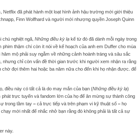
, Netflix đã phát hành một loạt hình ảnh hậu trường mới giới thiệu
Schnapp, Finn Wolfhard và người mới nhượng quyền Joseph Quinn
i chú nghiệt ngã,
Những điều kỳ lạ
kể từ đó đã dành mỗi ngày trong
làm phim thậm chí còn ít nói về kế hoạch của anh em Duffer cho mùa
ời hâm mộ phải suy ngẫm về những cảnh hoành tráng và sâu sắc
u, nhưng chỉ còn vấn đề thời gian trước khi người xem nhận ra rằng
n chờ đợi thêm hai hoặc ba năm nữa cho đến khi họ nhận được. để
, điều này có tất cả là do may mắn của bạn (
Những điều kỳ lạ
)
m phát trực tuyến và fandom lớn của họ để ăn mừng sự thành công
sự trong tầm tay
–
cả trực tiếp và trên phạm vi kỹ thuật số
–
họ
 chạy mới nhất để nhắc nhở bạn rằng đó không phải là tất cả sự
er này.