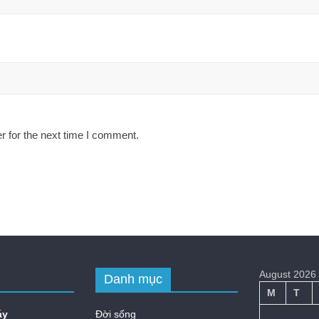
r for the next time I comment.
August 2026
Danh mục
M
T
áy
Đời sống