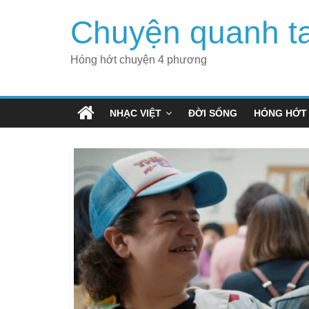
Skip
Chuyện quanh t
to
content
Hóng hớt chuyện 4 phương
NHẠC VIỆT
ĐỜI SỐNG
HÓNG HỚT