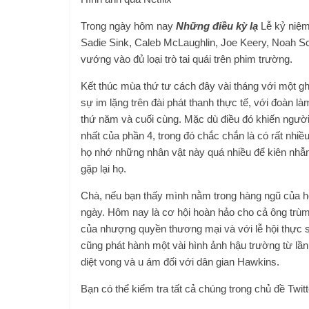
Trong ngày hôm nay
Những điều kỳ lạ
Lễ kỷ niệm
Sadie Sink, Caleb McLaughlin, Joe Keery, Noah 
vướng vào đủ loại trò tai quái trên phim trường.
Kết thúc mùa thứ tư cách đây vài tháng với một gh
sự im lặng trên đài phát thanh thực tế, với đoàn 
thứ năm và cuối cùng. Mặc dù điều đó khiến ngư
nhất của phần 4, trong đó chắc chắn là có rất nhiề
họ nhớ những nhân vật này quá nhiều để kiên nhẫ
gặp lại họ.
Chà, nếu bạn thấy mình nằm trong hàng ngũ của họ
ngày. Hôm nay là cơ hội hoàn hảo cho cả ông trù
của nhượng quyền thương mại và với lễ hội thực 
cũng phát hành một vài hình ảnh hậu trường từ lần
diệt vong và u ám đối với dân gian Hawkins.
Bạn có thể kiểm tra tất cả chúng trong chủ đề Twitt