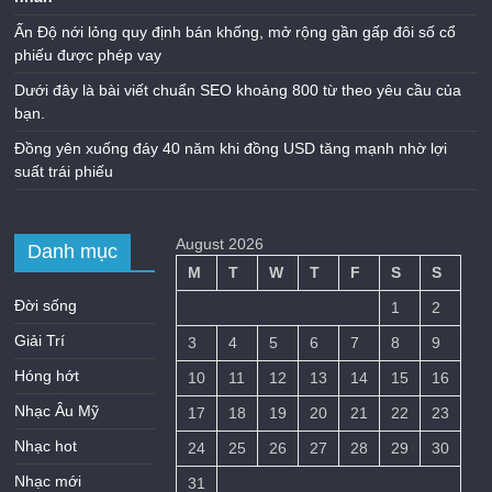
Ấn Độ nới lỏng quy định bán khống, mở rộng gần gấp đôi số cổ
phiếu được phép vay
Dưới đây là bài viết chuẩn SEO khoảng 800 từ theo yêu cầu của
bạn.
Đồng yên xuống đáy 40 năm khi đồng USD tăng mạnh nhờ lợi
suất trái phiếu
August 2026
Danh mục
M
T
W
T
F
S
S
Đời sống
1
2
Giải Trí
3
4
5
6
7
8
9
Hóng hớt
10
11
12
13
14
15
16
Nhạc Âu Mỹ
17
18
19
20
21
22
23
Nhạc hot
24
25
26
27
28
29
30
Nhạc mới
31