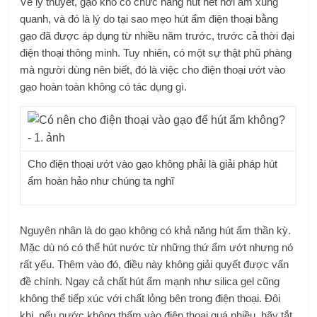
Về lý thuyết, gạo khô có chức năng hút hết hơi ẩm xung
quanh, và đó là lý do tại sao mẹo hút ẩm điện thoại bằng
gạo đã được áp dụng từ nhiều năm trước, trước cả thời đại
điện thoại thông minh. Tuy nhiên, có một sự thật phũ phàng
mà người dùng nên biết, đó là việc cho điện thoại ướt vào
gạo hoàn toàn không có tác dụng gì.
Cho điện thoại ướt vào gạo không phải là giải pháp hút
ẩm hoàn hảo như chúng ta nghĩ
Nguyên nhân là do gạo không có khả năng hút ẩm thần kỳ.
Mặc dù nó có thể hút nước từ những thứ ẩm ướt nhưng nó
rất yếu. Thêm vào đó, điều này không giải quyết được vấn
đề chính. Ngay cả chất hút ẩm mạnh như silica gel cũng
không thể tiếp xúc với chất lỏng bên trong điện thoại. Đôi
khi, nếu nước không thấm vào điện thoại quá nhiều, hãy tắt