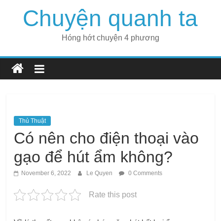
Skip
Chuyện quanh ta
to
content
Hóng hớt chuyện 4 phương
Thủ Thuật
Có nên cho điện thoại vào
gạo để hút ẩm không?
November 6, 2022
Le Quyen
0 Comments
Rate this post