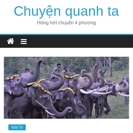
Skip
Chuyện quanh ta
to
content
Hóng hớt chuyện 4 phương
Giải Trí