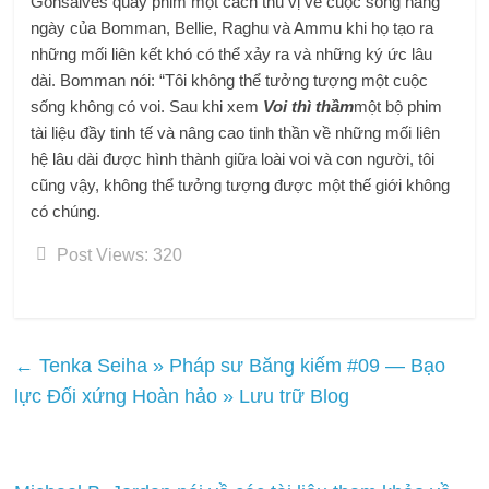
Gonsalves quay phim một cách thú vị về cuộc sống hàng
ngày của Bomman, Bellie, Raghu và Ammu khi họ tạo ra
những mối liên kết khó có thể xảy ra và những ký ức lâu
dài. Bomman nói: “Tôi không thể tưởng tượng một cuộc
sống không có voi. Sau khi xem
Voi thì thầm
một bộ phim
tài liệu đầy tinh tế và nâng cao tinh thần về những mối liên
hệ lâu dài được hình thành giữa loài voi và con người, tôi
cũng vậy, không thể tưởng tượng được một thế giới không
có chúng.
Post Views:
320
←
Tenka Seiha » Pháp sư Băng kiếm #09 — Bạo
lực Đối xứng Hoàn hảo » Lưu trữ Blog