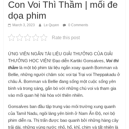
Con Voi Thì Thầm | mối đe
dọa phim
March 3, 2023
Le Quyen
0 Comments
Rate this post
ỨNG VIÊN NGẮN TÀI LIỆU GIẢI THƯỞNG CỦA GIẢI
THƯỞNG HỌC VIỆN! Đạo diễn Kartiki Gonsalves,
Voi thì
thầm
là một bộ phim tài liệu ngắn xoay quanh Bomman và
Bellie, những người chăm sóc voi tại Trại voi Theppakadu ở
châu Á. Bomman và Bellie đang sống một cuộc sống yên
bình và trong sáng, gắn bó với những chú voi và tham gia
vào mối quan hệ hài hòa với thiên nhiên.
Gonsalves ban đầu tập trung vào môi trường xung quanh
của Tamil Nadu, ngôi làng yên bình ở Nam Ấn Độ, nơi bộ
phim diễn ra. Thị trấn được bao quanh bởi những hàng cây
trải dài, những vùng nước nhỏ, hổ, khỉ, chim và tất nhiên là