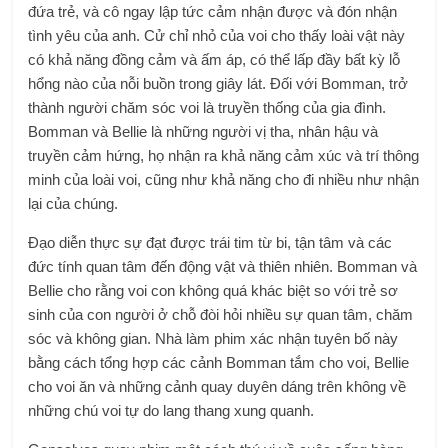
đứa trẻ, và cô ngay lập tức cảm nhận được và đón nhận
tình yêu của anh. Cử chỉ nhỏ của voi cho thấy loài vật này
có khả năng đồng cảm và ấm áp, có thể lấp đầy bất kỳ lỗ
hổng nào của nỗi buồn trong giây lát. Đối với Bomman, trở
thành người chăm sóc voi là truyền thống của gia đình.
Bomman và Bellie là những người vị tha, nhân hậu và
truyền cảm hứng, họ nhận ra khả năng cảm xúc và trí thông
minh của loài voi, cũng như khả năng cho đi nhiều như nhận
lại của chúng.
Đạo diễn thực sự đạt được trái tim từ bi, tận tâm và các
đức tính quan tâm đến động vật và thiên nhiên. Bomman và
Bellie cho rằng voi con không quá khác biệt so với trẻ sơ
sinh của con người ở chỗ đòi hỏi nhiều sự quan tâm, chăm
sóc và không gian. Nhà làm phim xác nhận tuyên bố này
bằng cách tổng hợp các cảnh Bomman tắm cho voi, Bellie
cho voi ăn và những cảnh quay duyên dáng trên không về
những chú voi tự do lang thang xung quanh.