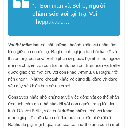
“…
Bomman và Bellie,
người
chăm sóc voi
tại Trại Voi
Theppakadu…”
Voi thì thầm
làm nổi bật những khoảnh khắc vui nhộn, ấm
lòng giữa ba người họ. Raghu tinh nghịch từ chối hạt kê và
thà ăn một quả dừa. Bellie phản ứng bực bội như một người
mẹ nói chuyện với con trai mình. Sau đó, Bomman và Bellie
được giao cho một chú voi con khác, Ammu, và Raghu trở
nên ghen tị. Những khoảnh khắc vô cùng dịu dàng và đáng
yêu này sẽ khiến bạn nở nụ cười.
Gonsalves nhắc nhở chúng ta về việc động vật có thể phản
ứng tình cảm như thế nào đối với con người trong lúc đau
khổ. Đối với Bellie, việc nuôi dưỡng những chú voi khỏe
mạnh giúp cô chữa lành nỗi đau mất con. Cô nhớ rất rõ
Raghu đã giật mạnh quần áo của cô như thể anh còn là một