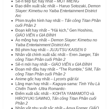
Sê-ri tiếp tục hay nhất –
MỘT MIẾNG
Đạo diễn xuất sắc nhất – Haruo Sotozaki,
Demon
Slayer: Kimetsu no Yaiba Entertainment District
Arc
Phim truyền hình hay nhất –
Tấn công Titan Phần
cuối Phần 2
Đoạn kết hay nhất – “Hài kịch,” Gen Hoshino,
GIÁO VIÊN x GIA ĐÌNH
Ảo mộng hay nhất –
Demon Slayer: Kimetsu no
Yaiba Entertainment District Arc
Bộ phim hay nhất –
JUJUTSU KAISEN 0
Nhân vật chính xuất sắc nhất – Eren Jaeger,
Tấn
công Titan Phần cuối Phần 2
Sê-ri mới hay nhất –
GIÁO VIÊN x GIA ĐÌNH
Đoạn mở đầu hay nhất – “The Rumble,” SiM,
Tấn
công Titan Phần cuối Phần 2
Anime gốc hay nhất –
Lycoris giật lùi
Lãng mạn hay nhất –
Kaguya-sama: Tình Yêu Là
Chiến Tranh -Ultra Romantic-
Điểm xuất sắc nhất – KOHTA YAMAMOTO và
HIROYUKI SAWNO,
Tấn công Titan Phần cuối
Phần 2
Nhân vật phụ xuất sắc nhất – Anya Forger,
GIÁO