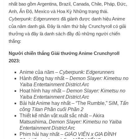
nhất bao gồm Argentina, Brazil, Canada, Chile, Pháp, Đức,
Anh, Ấn Độ, Mexico và Hoa Kỳ Những trạng thái.
Cyberpunk: Edgerunners
đã giành được danh hiệu Anime
của năm danh giá. Đây là năm thứ bảy Crunchyroll có giải
thưởng và đây là danh sách đầy đủ những người chiến
thắng:
Người chiến thắng Giải thưởng Anime Crunchyroll
2023:
Anime của năm –
Cyberpunk: Edgerunners
Hành động hay nhất –
Demon Slayer: Kimetsu no
Yaiba Entertainment District Arc
Hoạt hình hay nhất –
Demon Slayer: Kimetsu no
Yaiba Entertainment District Arc
Bài hát Anime hay nhất – “The Rumble,” SiM,
Tấn
công Titan Phần cuối Phần 2
Thiết kế nhân vật xuất sắc nhất – Akira
Matsushima,
Demon Slayer: Kimetsu no Yaiba
Entertainment District A
rc
Phim hài hay nhất –
GIÁO VIÊN x GIA ĐÌNH