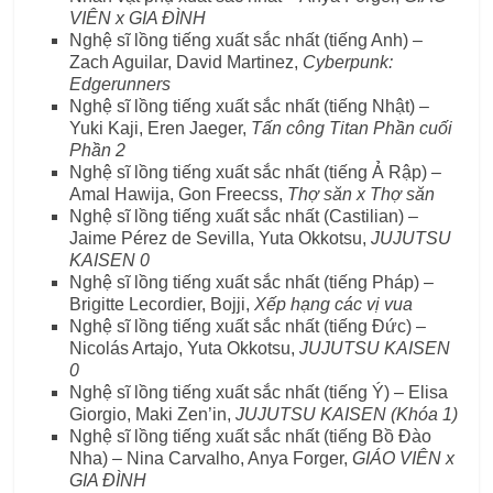
VIÊN x GIA ĐÌNH
Nghệ sĩ lồng tiếng xuất sắc nhất (tiếng Anh) –
Zach Aguilar, David Martinez,
Cyberpunk:
Edgerunners
Nghệ sĩ lồng tiếng xuất sắc nhất (tiếng Nhật) –
Yuki Kaji, Eren Jaeger,
Tấn công Titan Phần cuối
Phần 2
Nghệ sĩ lồng tiếng xuất sắc nhất (tiếng Ả Rập) –
Amal Hawija, Gon Freecss,
Thợ săn x Thợ săn
Nghệ sĩ lồng tiếng xuất sắc nhất (Castilian) –
Jaime Pérez de Sevilla, Yuta Okkotsu,
JUJUTSU
KAISEN 0
Nghệ sĩ lồng tiếng xuất sắc nhất (tiếng Pháp) –
Brigitte Lecordier, Bojji,
Xếp hạng các vị vua
Nghệ sĩ lồng tiếng xuất sắc nhất (tiếng Đức) –
Nicolás Artajo, Yuta Okkotsu,
JUJUTSU KAISEN
0
Nghệ sĩ lồng tiếng xuất sắc nhất (tiếng Ý) – Elisa
Giorgio, Maki Zen’in,
JUJUTSU KAISEN (Khóa 1)
Nghệ sĩ lồng tiếng xuất sắc nhất (tiếng Bồ Đào
Nha) – Nina Carvalho, Anya Forger,
GIÁO VIÊN x
GIA ĐÌNH