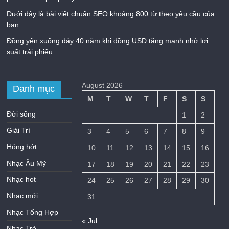
Dưới đây là bài viết chuẩn SEO khoảng 800 từ theo yêu cầu của
bạn.
Đồng yên xuống đáy 40 năm khi đồng USD tăng mạnh nhờ lợi
suất trái phiếu
August 2026
Danh mục
M
T
W
T
F
S
S
Đời sống
1
2
Giải Trí
3
4
5
6
7
8
9
Hóng hớt
10
11
12
13
14
15
16
Nhạc Âu Mỹ
17
18
19
20
21
22
23
Nhạc hot
24
25
26
27
28
29
30
Nhạc mới
31
Nhạc Tổng Hợp
« Jul
Nhạc Trẻ