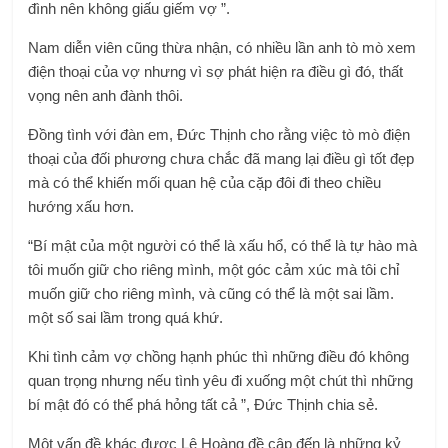
đình nên không giấu giếm vợ ”.
Nam diễn viên cũng thừa nhận, có nhiều lần anh tò mò xem
điện thoại của vợ nhưng vì sợ phát hiện ra điều gì đó, thất
vọng nên anh đành thôi.
Đồng tình với đàn em, Đức Thịnh cho rằng việc tò mò điện
thoại của đối phương chưa chắc đã mang lại điều gì tốt đẹp
mà có thể khiến mối quan hệ của cặp đôi đi theo chiều
hướng xấu hơn.
“Bí mật của một người có thể là xấu hổ, có thể là tự hào mà
tôi muốn giữ cho riêng mình, một góc cảm xúc mà tôi chỉ
muốn giữ cho riêng mình, và cũng có thể là một sai lầm.
một số sai lầm trong quá khứ.
Khi tình cảm vợ chồng hạnh phúc thì những điều đó không
quan trọng nhưng nếu tình yêu đi xuống một chút thì những
bí mật đó có thể phá hỏng tất cả ”, Đức Thịnh chia sẻ.
Một vấn đề khác được Lê Hoàng đề cập đến là những kỷ