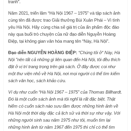
tranh”.
Năm 2021, triển lãm “Hà Nội 1967 – 1975” và tập sách ảnh
cùng tên đã được trao Giải thưởng Bùi Xuân Phái – Vì tình
yêu Hà Nội. Hãy cùng chia sẻ giá trị của ấn phẩm độc đáo
này qua buổi trò chuyện của nữ đạo diễn Nguyễn Hoàng
Điệp, tại không gian văn hóa mang tên “Này, Hà Nội”.
Đạo diễn NGUYỄN HOÀNG ĐIỆP:
“Chúng tôi ở“ Này, Hà
Nội ”nên tất cả những gì liên quan đến Hà Nội, tôi đều thích
đặt ở vị trí trang trọng trên giá sách. Ở đây được coi như
một thư viện nhỏ về Hà Nội, nơi mọi người có thể tìm kiếm
sách văn học, sách khảo cứu.
Ví dụ như cuốn “Hà Nội 1967 – 1975” của Thomas Billhardt.
Đó là một cuốn sách ảnh mà tôi nghĩ là rất đặc biệt. Thật
hiếm có cuốn sách nào sưu tầm được những hình ảnh về
Hà Nội một thời dày đặc cả lịch sử và thời sự như vậy. Với
những người sinh sau năm 1975 như tôi, muốn tìm lại
những hình ảnh từ năm 1967 đến 1975 thì chỉ có thể tìm