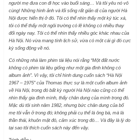
người mẹ đưa con đi học vào buổi sáng… Và tôi yêu nó vô
cùng! Những hình ảnh và lối sống rất giản dị của người Hà
Nội được hiển thị ở đó. Tôi có thể nhìn thấy một ký túc xá,
tôi có thể thấy một ngôi trường có lẽ không có nhiều thay
đổi ngày nay. Tôi có thể nhìn thấy nhiều góc khác nhau của
Hà Nội. Nó vừa mang tính lịch sử, vừa có một cái gì đó cực
kỳ sống động về nó.
Có những nhà làm phim tài liệu nói rằng “Một đất nước
không có phim tài liệu giống như một gia đình không có
album ảnh”. Vì vậy, tôi chỉ hình dung cuốn sách “Hà Nội
1967 – 1975” của Thomas thực sự là một cuốn album ảnh
về Hà Nội, trong đó bất kỳ người Hà Nội nào cũng có thể
nhìn thấy gia đình mình, thấy chân dung của mình trong đó.
Mặc dù tôi sinh năm 1982, nhưng bức chân dung của bố
mẹ tôi vẫn ở trong đó; không phải cụ thể là ông bà, mà là
thần thái, khuôn mặt đó, cảm xúc trong đó… Và đây là lý do
tại sao tôi thích cuốn sách này đến vậy.
Trình diễn :