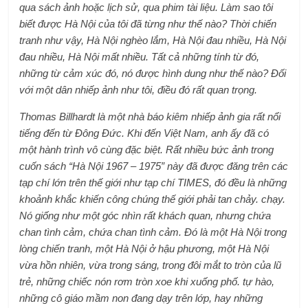
qua sách ảnh hoặc lịch sử, qua phim tài liệu. Làm sao tôi
biết được Hà Nội của tôi đã từng như thế nào? Thời chiến
tranh như vậy, Hà Nội nghèo lắm, Hà Nội đau nhiều, Hà Nội
đau nhiều, Hà Nội mất nhiều. Tất cả những tính từ đó,
những từ cảm xúc đó, nó được hình dung như thế nào? Đối
với một dân nhiếp ảnh như tôi, điều đó rất quan trọng.
Thomas Billhardt là một nhà báo kiêm nhiếp ảnh gia rất nổi
tiếng đến từ Đông Đức. Khi đến Việt Nam, anh ấy đã có
một hành trình vô cùng đặc biệt. Rất nhiều bức ảnh trong
cuốn sách “Hà Nội 1967 – 1975” này đã được đăng trên các
tạp chí lớn trên thế giới như tạp chí TIMES, đó đều là những
khoảnh khắc khiến công chúng thế giới phải tan chảy. chạy.
Nó giống như một góc nhìn rất khách quan, nhưng chứa
chan tình cảm, chứa chan tình cảm. Đó là một Hà Nội trong
lòng chiến tranh, một Hà Nội ở hậu phương, một Hà Nội
vừa hồn nhiên, vừa trong sáng, trong đôi mắt to tròn của lũ
trẻ, những chiếc nón rơm tròn xoe khi xuống phố. tự hào,
những cô giáo mầm non đang dạy trên lớp, hay những