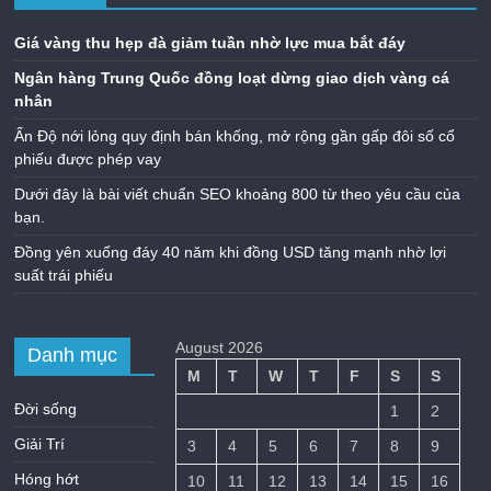
Giá vàng thu hẹp đà giảm tuần nhờ lực mua bắt đáy
Ngân hàng Trung Quốc đồng loạt dừng giao dịch vàng cá
nhân
Ấn Độ nới lỏng quy định bán khống, mở rộng gần gấp đôi số cổ
phiếu được phép vay
Dưới đây là bài viết chuẩn SEO khoảng 800 từ theo yêu cầu của
bạn.
Đồng yên xuống đáy 40 năm khi đồng USD tăng mạnh nhờ lợi
suất trái phiếu
August 2026
Danh mục
M
T
W
T
F
S
S
Đời sống
1
2
Giải Trí
3
4
5
6
7
8
9
Hóng hớt
10
11
12
13
14
15
16