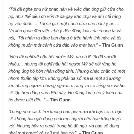
“Tôi đã nghe phụ nữ phàn nàn về việc đàn ông giữ cửa cho
họ, như thể điều đó vốn dĩ đã gây khó chịu và ám chỉ rằng
họ yếu đuối. … Tôi sẽ giữ một cánh cửa cho bất kỳ ai. …
Nó liên quan đến việc chú ý đến đồng loại của chúng ta và
nói, “Tôi nhận ra rằng bạn đang ở trên hành tinh này, và tôi
không muốn một cánh cửa đập vào mặt bạn.”
– Tim Gunn
“Nếu tôi nghĩ về hầu hết nước Mỹ, và có lẽ tôi đã sai rất
nhiều… nhưng tôi nghĩ hầu hết người Mỹ sẽ nói rằng họ
không ủng hộ hôn nhân đồng tính. Nhưng chắc chắn có một
nhóm thuần tập lớn, không phải đa số mà là một số lượng
lớn những người, những người rõ ràng và có tiếng nói và họ
sẽ tập hợp đằng sau điều này. Họ đang làm cho ý kiến ​​của
họ được biết đến. ”
– Tim Gunn
“Giống như cách trời không bao giờ mưa khi bạn có ô, bạn
sẽ không bao giờ đụng phải mọi người nếu bạn trông tuyệt
vời. Nhưng hãy ra ngoài trong bộ đồ ngủ, và bạn sẽ đụng
phải mọi người yêu cũ mà bạn có ”.
– Tim Gunn