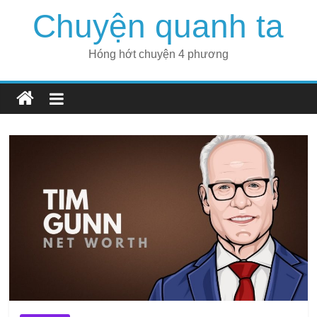
Skip
Chuyện quanh ta
to
content
Hóng hớt chuyện 4 phương