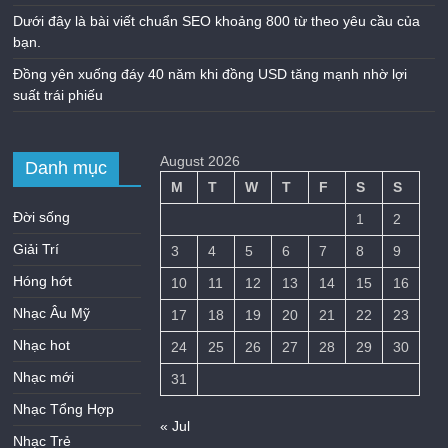
Dưới đây là bài viết chuẩn SEO khoảng 800 từ theo yêu cầu của
bạn.
Đồng yên xuống đáy 40 năm khi đồng USD tăng mạnh nhờ lợi
suất trái phiếu
August 2026
Danh mục
M
T
W
T
F
S
S
Đời sống
1
2
Giải Trí
3
4
5
6
7
8
9
Hóng hớt
10
11
12
13
14
15
16
Nhạc Âu Mỹ
17
18
19
20
21
22
23
Nhạc hot
24
25
26
27
28
29
30
Nhạc mới
31
Nhạc Tổng Hợp
« Jul
Nhạc Trẻ