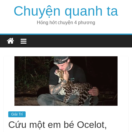
Skip
Chuyện quanh ta
to
content
Hóng hớt chuyện 4 phương
Giải Trí
Cứu một em bé Ocelot,