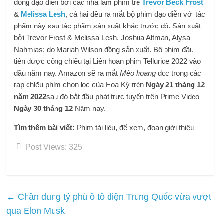
đồng đạo diễn bởi các nhà làm phim trẻ
Trevor Beck Frost
&
Melissa Lesh
, cả hai đều ra mắt bộ phim đạo diễn với tác
phẩm này sau tác phẩm sản xuất khác trước đó. Sản xuất
bởi Trevor Frost & Melissa Lesh, Joshua Altman, Alysa
Nahmias; do Mariah Wilson đồng sản xuất. Bộ phim đầu
tiên được công chiếu tại Liên hoan phim Telluride 2022 vào
đầu năm nay. Amazon sẽ ra mắt
Mèo hoang
doc trong các
rạp chiếu phim chọn lọc của Hoa Kỳ trên
Ngày 21 tháng 12
năm 2022
sau đó bắt đầu phát trực tuyến trên Prime Video
Ngày 30 tháng 12
Năm nay.
Tìm thêm bài viết:
Phim tài liệu, để xem, đoạn giới thiệu
Post Views:
325
←
Chân dung tỷ phú ô tô điện Trung Quốc vừa vượt
qua Elon Musk