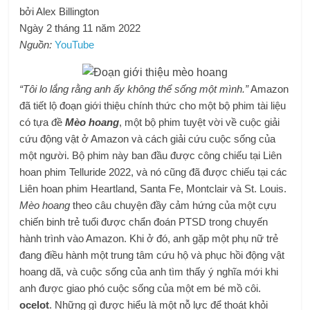
bởi Alex Billington
Ngày 2 tháng 11 năm 2022
Nguồn:
YouTube
“Tôi lo lắng rằng anh ấy không thể sống một mình.”
Amazon
đã tiết lộ đoạn giới thiệu chính thức cho một bộ phim tài liệu
có tựa đề
Mèo hoang
, một bộ phim tuyệt vời về cuộc giải
cứu động vật ở Amazon và cách giải cứu cuộc sống của
một người. Bộ phim này ban đầu được công chiếu tại Liên
hoan phim Telluride 2022, và nó cũng đã được chiếu tại các
Liên hoan phim Heartland, Santa Fe, Montclair và St. Louis.
Mèo hoang
theo câu chuyện đầy cảm hứng của một cựu
chiến binh trẻ tuổi được chẩn đoán PTSD trong chuyến
hành trình vào Amazon. Khi ở đó, anh gặp một phụ nữ trẻ
đang điều hành một trung tâm cứu hộ và phục hồi động vật
hoang dã, và cuộc sống của anh tìm thấy ý nghĩa mới khi
anh được giao phó cuộc sống của một em bé mồ côi.
ocelot
. Những gì được hiểu là một nỗ lực để thoát khỏi