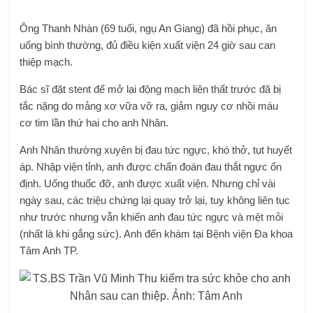
Ông Thanh Nhàn (69 tuổi, ngụ An Giang) đã hồi phục, ăn
uống bình thường, đủ điều kiện xuất viện 24 giờ sau can
thiệp mạch.
Bác sĩ đặt stent để mở lại động mạch liên thất trước đã bị
tắc nặng do mảng xơ vữa vỡ ra, giảm nguy cơ nhồi máu
cơ tim lần thứ hai cho anh Nhân.
Anh Nhân thường xuyên bị đau tức ngực, khó thở, tụt huyết
áp. Nhập viện tỉnh, anh được chẩn đoán đau thắt ngực ổn
định. Uống thuốc đỡ, anh được xuất viện. Nhưng chỉ vài
ngày sau, các triệu chứng lại quay trở lại, tuy không liên tục
như trước nhưng vẫn khiến anh đau tức ngực và mệt mỏi
(nhất là khi gắng sức). Anh đến khám tại Bệnh viện Đa khoa
Tâm Anh TP.