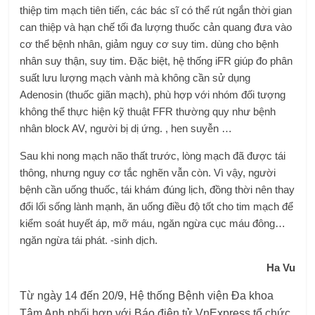
thiệp tim mạch tiên tiến, các bác sĩ có thể rút ngắn thời gian
can thiệp và hạn chế tối đa lượng thuốc cản quang đưa vào
cơ thể bệnh nhân, giảm nguy cơ suy tim. dùng cho bệnh
nhân suy thận, suy tim. Đặc biệt, hệ thống iFR giúp đo phân
suất lưu lượng mạch vành mà không cần sử dụng
Adenosin (thuốc giãn mạch), phù hợp với nhóm đối tượng
không thể thực hiện kỹ thuật FFR thường quy như bệnh
nhân block AV, người bị dị ứng. , hen suyễn …
Sau khi nong mạch não thất trước, lòng mạch đã được tái
thông, nhưng nguy cơ tắc nghẽn vẫn còn. Vì vậy, người
bệnh cần uống thuốc, tái khám đúng lịch, đồng thời nên thay
đổi lối sống lành mạnh, ăn uống điều độ tốt cho tim mạch để
kiểm soát huyết áp, mỡ máu, ngăn ngừa cục máu đông…
ngăn ngừa tái phát. -sinh dịch.
Ha Vu
Từ ngày 14 đến 20/9, Hệ thống Bệnh viện Đa khoa
Tâm Anh phối hợp với Báo điện tử VnExpress tổ chức