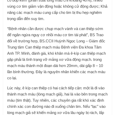
co bóp kém (phân suất tống máu chỉ khoảng 40%), nhiều
vùng cơ tim giảm vận động hoặc không cử động được; Khả
năng các mạch máu cung cấp cho tim bị thu hẹp nghiêm
trọng dẫn đến suy tim.
“Bệnh nhân cần được chụp mạch vành và can thiệp sớm
để ngăn ngừa nguy cơ nhồi máu cơ tim tái phát”, BS Trao
đổi về trường hợp, BS.CCII Huỳnh Ngọc Long – Giám đốc
Trung tâm Can thiệp mạch máu Bệnh viện Đa khoa Tâm
Anh TP. Minh, đánh giá, khó khăn mà ê-kíp can thiệp mạch
gặp phải là tình trạng vỡ mảng xơ vữa động mạch. trong
mạch máu thành một đoạn dài hơn 20mm, dài gấp 8 – 10
lần bình thường. Đây là nguyên nhân khiến các mạch máu
co lại.
Lúc này, ê kíp can thiệp có hai cách tiếp cận: một là đi vào
thành mạch máu (lòng mạch giả), hai là vào bên trong mạch
máu (tim thật). Tuy nhiên, các chuyên gia rất khó xác định
chính xác con đường nào đi xuống chân tim. Nếu “lạc” vào
lòng mạch giả sẽ khiến mảng xơ vữa lâu ngày bị rách, lấp