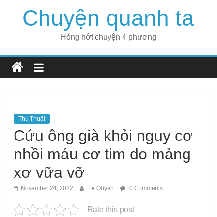
Skip
Chuyện quanh ta
to
content
Hóng hớt chuyện 4 phương
Thủ Thuật
Cứu ông già khỏi nguy cơ
nhồi máu cơ tim do mảng
xơ vữa vỡ
November 24, 2022
Le Quyen
0 Comments
Rate this post