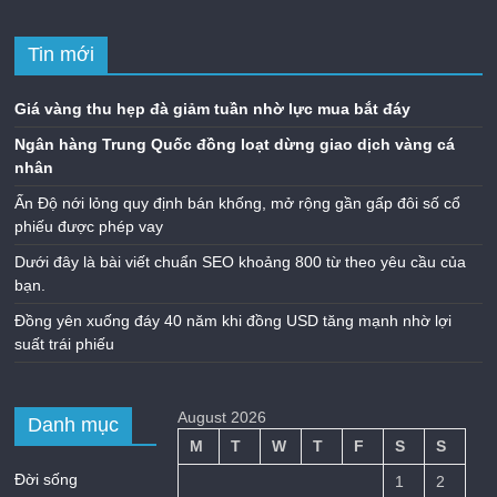
Tin mới
Giá vàng thu hẹp đà giảm tuần nhờ lực mua bắt đáy
Ngân hàng Trung Quốc đồng loạt dừng giao dịch vàng cá
nhân
Ấn Độ nới lỏng quy định bán khống, mở rộng gần gấp đôi số cổ
phiếu được phép vay
Dưới đây là bài viết chuẩn SEO khoảng 800 từ theo yêu cầu của
bạn.
Đồng yên xuống đáy 40 năm khi đồng USD tăng mạnh nhờ lợi
suất trái phiếu
August 2026
Danh mục
M
T
W
T
F
S
S
Đời sống
1
2