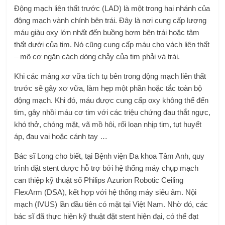
Động mạch liên thất trước (LAD) là một trong hai nhánh của
động mạch vành chính bên trái. Đây là nơi cung cấp lượng
máu giàu oxy lớn nhất đến buồng bơm bên trái hoặc tâm
thất dưới của tim. Nó cũng cung cấp máu cho vách liên thất
– mô cơ ngăn cách dòng chảy của tim phải và trái.
Khi các mảng xơ vữa tích tụ bên trong động mạch liên thất
trước sẽ gây xơ vữa, làm hẹp một phần hoặc tắc toàn bộ
động mạch. Khi đó, máu được cung cấp oxy không thể đến
tim, gây nhồi máu cơ tim với các triệu chứng đau thắt ngực,
khó thở, chóng mặt, vã mồ hôi, rối loạn nhịp tim, tụt huyết
áp, đau vai hoặc cánh tay …
Bác sĩ Long cho biết, tại Bệnh viện Đa khoa Tâm Anh, quy
trình đặt stent được hỗ trợ bởi hệ thống máy chụp mạch
can thiệp kỹ thuật số Philips Azurion Robotic Ceiling
FlexArm (DSA), kết hợp với hệ thống máy siêu âm. Nội
mạch (IVUS) lần đầu tiên có mặt tại Việt Nam. Nhờ đó, các
bác sĩ đã thực hiện kỹ thuật đặt stent hiện đại, có thể đạt