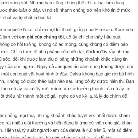
gười sống sót. Nhưng bạn cũng không thể chỉ ra loại lạm dụng
ược thảo luận ở đây, vì nó sẽ nhanh chóng trở nên khó tin ở mức
ốt nhất và tệ nhất là bóc lột.
mmanuelle Nicot chỉ ra một lối thoát: giống như Hirokazu Kore-eda
ã làm với
em gái của chúng tôi
, cô ấy chỉ cho thấy hậu quả.
hông có hồi tưởng, không có ác mộng, cũng không có điềm báo
rước. Chỉ là thực tế phũ phàng của hiện tại, đôi khi đầy rẫy những
ú sốc, đôi khi được làm dịu đi bằng những khoảnh khắc đáng tin
ậy của con người. Ngay cả Jacques ấu dâm cũng không được coi
à một con quái vật hoạt hình ở đây. Dalva không bao giờ rời bỏ hình
nh. Không có cuộc thảo luận nào sau lưng cô ấy được hiển thị. Bạn
i theo cô ấy và cô ấy một mình. Và sự trưởng thành của cô ấy từ
ột thiếu nữ thành một cô gái, nghe có vẻ kỳ lạ, là lý do chính để
 làm hỏng mọi thứ, những khoảnh khắc tuyệt vời nhất được khám
c rất nhiều giải thưởng và hiện đang là ứng cử viên cho giải khán
m. Hiện tại, tỷ suất người xem của
dalva
là 4,8 trên 5, một số điểm
ười chiến thắng tại bất kỳ phiên bản nào khác của lễ hội.