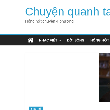
Skip
Chuyện quanh t
to
content
Hóng hớt chuyện 4 phương
NHẠC VIỆT
ĐỜI SỐNG
HÓNG HỚT
Giải Trí