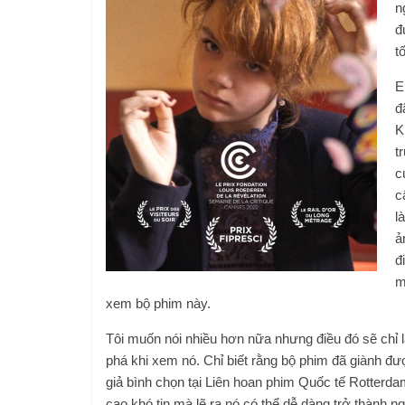
n
đ
t
E
đ
K
t
c
c
l
ả
đ
m
xem bộ phim này.
Tôi muốn nói nhiều hơn nữa nhưng điều đó sẽ chỉ
phá khi xem nó. Chỉ biết rằng bộ phim đã giành đượ
giả bình chọn tại Liên hoan phim Quốc tế Rotterda
cao khó tin mà lẽ ra nó có thể dễ dàng trở thành ng