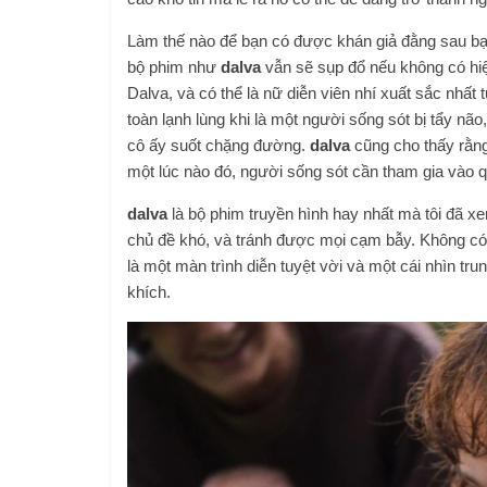
Làm thế nào để bạn có được khán giả đằng sau bạ
bộ phim như
dalva
vẫn sẽ sụp đổ nếu không có hi
Dalva, và có thể là nữ diễn viên nhí xuất sắc nhất t
toàn lạnh lùng khi là một người sống sót bị tẩy 
cô ấy suốt chặng đường.
dalva
cũng cho thấy rằng
một lúc nào đó, người sống sót cần tham gia vào 
dalva
là bộ phim truyền hình hay nhất mà tôi đã x
chủ đề khó, và tránh được mọi cạm bẫy. Không có h
là một màn trình diễn tuyệt vời và một cái nhìn tr
khích.