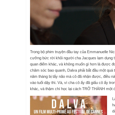
Trong bộ phim truyện đầu tay của Emmanuelle Nicot
cưỡng bức rời khỏi người cha Jacques lạm dụng tì
quan điểm khác, và không muốn gì hơn là được đo
chăm sóc bao quanh, Dalva phải bắt đầu một quá tr
năm tháng bị tẩy não mà cô đã nhận được, điều n
vào tuổi dậy thì. Và, vì cha cô ấy đã giấu cô ấy t
khác, và thậm chí học lại cách TRỞ THÀNH một đ
L
h
d