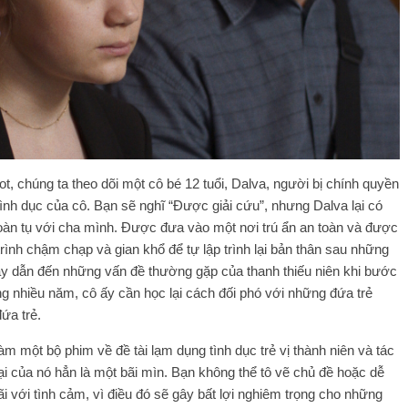
, chúng ta theo dõi một cô bé 12 tuổi, Dalva, người bị chính quyền
nh dục của cô. Bạn sẽ nghĩ “Được giải cứu”, nhưng Dalva lại có
àn tụ với cha mình. Được đưa vào một nơi trú ẩn an toàn và được
ình chậm chạp và gian khổ để tự lập trình lại bản thân sau những
ày dẫn đến những vấn đề thường gặp của thanh thiếu niên khi bước
rong nhiều năm, cô ấy cần học lại cách đối phó với những đứa trẻ
ứa trẻ.
àm một bộ phim về đề tài lạm dụng tình dục trẻ vị thành niên và tác
ại của nó hẳn là một bãi mìn. Bạn không thể tô vẽ chủ đề hoặc dễ
ãi với tình cảm, vì điều đó sẽ gây bất lợi nghiêm trọng cho những