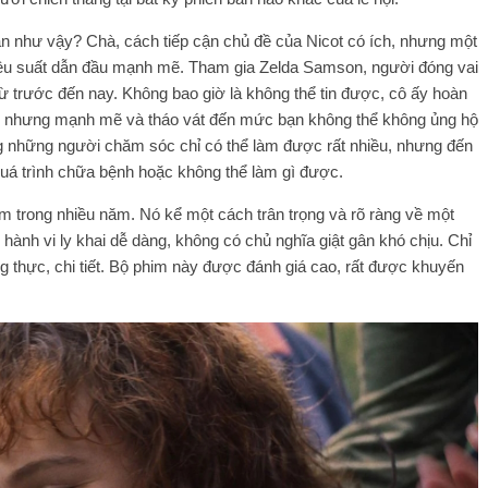
n như vậy? Chà, cách tiếp cận chủ đề của Nicot có ích, nhưng một
ệu suất dẫn đầu mạnh mẽ. Tham gia Zelda Samson, người đóng vai
ừ ​​​​trước đến nay. Không bao giờ là không thể tin được, cô ấy hoàn
não, nhưng mạnh mẽ và tháo vát đến mức bạn không thể không ủng hộ
 những người chăm sóc chỉ có thể làm được rất nhiều, nhưng đến
quá trình chữa bệnh hoặc không thể làm gì được.
em trong nhiều năm. Nó kể một cách trân trọng và rõ ràng về một
ành vi ly khai dễ dàng, không có chủ nghĩa giật gân khó chịu. Chỉ
ung thực, chi tiết. Bộ phim này được đánh giá cao, rất được khuyến