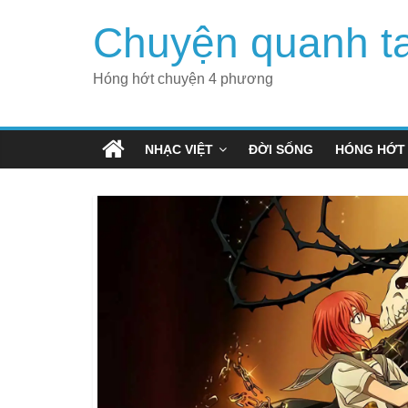
Skip
Chuyện quanh t
to
content
Hóng hớt chuyện 4 phương
NHẠC VIỆT
ĐỜI SỐNG
HÓNG HỚT