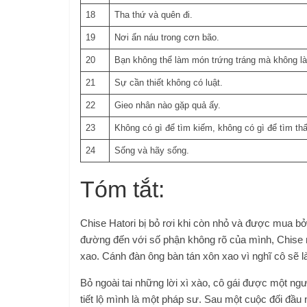
18
Tha thứ và quên đi.
19
Nơi ẩn náu trong cơn bão.
20
Bạn không thể làm món trứng tráng mà không là
21
Sự cần thiết không có luật.
22
Gieo nhân nào gặp quả ấy.
23
Không có gì để tìm kiếm, không có gì để tìm thấ
24
Sống và hãy sống.
Tóm tắt:
Chise Hatori bị bỏ rơi khi còn nhỏ và được mua bở
đường đến với số phận không rõ của mình, Chise 
xao. Cánh đàn ông bàn tán xôn xao vì nghĩ cô sẽ 
Bỏ ngoài tai những lời xì xào, cô gái được một ng
tiết lộ mình là một pháp sư. Sau một cuộc đối đầu