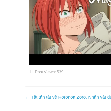
Post Views:
539
←
Tất tần tật về Roronoa Zoro, Nhân vật đ