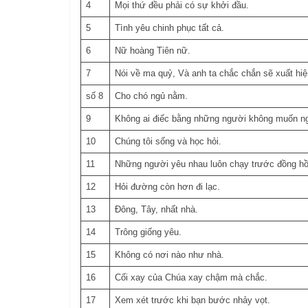
4
Mọi thứ đều phải có sự khởi đầu.
5
Tình yêu chinh phục tất cả.
6
Nữ hoàng Tiên nữ.
7
Nói về ma quỷ, Và anh ta chắc chắn sẽ xuất hiệ
số 8
Cho chó ngủ nằm.
9
Không ai điếc bằng những người không muốn n
10
Chúng tôi sống và học hỏi.
11
Những người yêu nhau luôn chạy trước đồng hồ
12
Hỏi đường còn hơn đi lạc.
13
Đông, Tây, nhất nhà.
14
Trông giống yêu.
15
Không có nơi nào như nhà.
16
Cối xay của Chúa xay chậm mà chắc.
17
Xem xét trước khi bạn bước nhảy vọt.