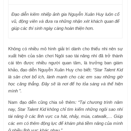
Đạo diễn kiêm nhiếp ảnh gia Nguyễn Xuân Huy luôn cổ
vũ, động viên và đưa ra những nhận xét khách quan để
giúp các thí sinh ngày càng hoàn thiện hơn.
Không có nhiều mô hình giải trí dành cho thiếu nhi nên sự
xuất hiện của sân chơi Ngôi sao tài năng nhí đã trở thành
cái tên được nhiều người quan tâm, là trưởng ban giám
khảo, đạo diễn Nguyễn Xuân Huy cho biết:
“Star Talent Kid
là sân chơi bổ ích, lành mạnh cho các em sau những giờ
học căng thẳng. Đây sẽ là nơi để họ tỏa sáng và thể hiện
mình ”.
Nam đạo diễn cũng chia sẻ thêm
: “Tại chương trình năm
nay, Star Talent Kid không chỉ tìm kiếm những ngôi sao nhí
tài năng ở các lĩnh vực ca hát, nhảy, múa, catwalk,… Giúp
các em có thêm động lực để khám phá tiềm năng của mình
ở nhiều lĩnh vực khác nhau.”