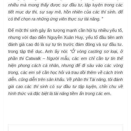
nhiều mà mong thấy được sự đầu tư, tập luyện trong các
tiết mục dự thi, sự say mê, hồn nhiên của các thí sinh. để
có thể chọn ra những ứng viên thực sự tài năng. ”
Để một thí sinh gây ấn tượng mạnh cần hội tụ nhiều yếu tố,
nhưng với đạo diễn Nguyễn Xuân Huy, yếu tố đầu tiên anh
đánh giá cao đó là sự tự tin trước đám đông và sự đầu tư.
trong tập thể dục. Anh ấy nói:
“Ở vòng casting sơ loại, ở
phần thi Catwalk – Người mẫu, các em chỉ cần tự tin thể
hiện phong cách cá nhân, nhưng để đi sâu vào các vòng
trong, các em sẽ cần học hỏi và trau dồi thêm về cách trình
diễn. cũng diễn trên sân khấu. Về phần thi Tài năng, tôi đánh
giá cao các thí sinh có sự đầu tư tập luyện, chỉn chu về
hình thức và đặc biệt là tài năng tiềm ẩn trong các em.