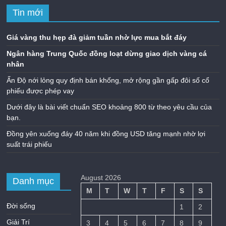
Tin mới
Giá vàng thu hẹp đà giảm tuần nhờ lực mua bắt đáy
Ngân hàng Trung Quốc đồng loạt dừng giao dịch vàng cá
nhân
Ấn Độ nới lỏng quy định bán khống, mở rộng gần gấp đôi số cổ
phiếu được phép vay
Dưới đây là bài viết chuẩn SEO khoảng 800 từ theo yêu cầu của
bạn.
Đồng yên xuống đáy 40 năm khi đồng USD tăng mạnh nhờ lợi
suất trái phiếu
August 2026
Danh mục
M
T
W
T
F
S
S
Đời sống
1
2
Giải Trí
3
4
5
6
7
8
9