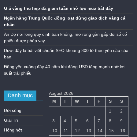
Giá vàng thu hẹp đà giảm tuần nhờ lực mua bắt đáy
Ngân hàng Trung Quốc đồng loạt dừng giao dịch vàng cá
nhân
Ấn Độ nới lỏng quy định bán khống, mở rộng gần gấp đôi số cổ
phiếu được phép vay
Dưới đây là bài viết chuẩn SEO khoảng 800 từ theo yêu cầu của
bạn.
Đồng yên xuống đáy 40 năm khi đồng USD tăng mạnh nhờ lợi
suất trái phiếu
August 2026
Danh mục
M
T
W
T
F
S
S
Đời sống
1
2
Giải Trí
3
4
5
6
7
8
9
Hóng hớt
10
11
12
13
14
15
16