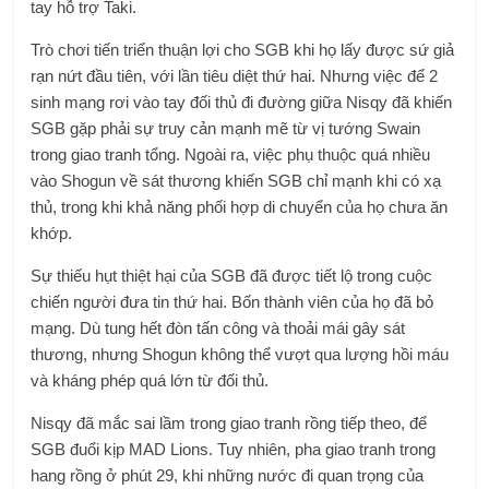
tay hỗ trợ Taki.
Trò chơi tiến triển thuận lợi cho SGB khi họ lấy được sứ giả
rạn nứt đầu tiên, với lần tiêu diệt thứ hai. Nhưng việc để 2
sinh mạng rơi vào tay đối thủ đi đường giữa Nisqy đã khiến
SGB gặp phải sự truy cản mạnh mẽ từ vị tướng Swain
trong giao tranh tổng. Ngoài ra, việc phụ thuộc quá nhiều
vào Shogun về sát thương khiến SGB chỉ mạnh khi có xạ
thủ, trong khi khả năng phối hợp di chuyển của họ chưa ăn
khớp.
Sự thiếu hụt thiệt hại của SGB đã được tiết lộ trong cuộc
chiến người đưa tin thứ hai. Bốn thành viên của họ đã bỏ
mạng. Dù tung hết đòn tấn công và thoải mái gây sát
thương, nhưng Shogun không thể vượt qua lượng hồi máu
và kháng phép quá lớn từ đối thủ.
Nisqy đã mắc sai lầm trong giao tranh rồng tiếp theo, để
SGB đuổi kịp MAD Lions. Tuy nhiên, pha giao tranh trong
hang rồng ở phút 29, khi những nước đi quan trọng của