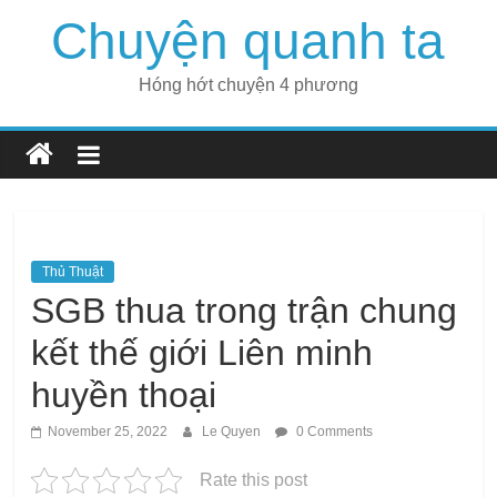
Skip
Chuyện quanh ta
to
content
Hóng hớt chuyện 4 phương
Thủ Thuật
SGB ​​thua trong trận chung
kết thế giới Liên minh
huyền thoại
November 25, 2022
Le Quyen
0 Comments
Rate this post