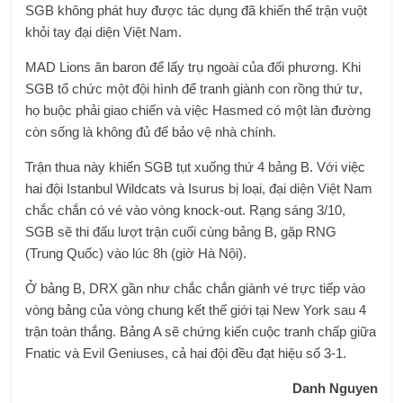
SGB không phát huy được tác dụng đã khiến thế trận vuột
khỏi tay đại diện Việt Nam.
MAD Lions ăn baron để lấy trụ ngoài của đối phương. Khi
SGB tổ chức một đội hình để tranh giành con rồng thứ tư,
họ buộc phải giao chiến và việc Hasmed có một làn đường
còn sống là không đủ để bảo vệ nhà chính.
Trận thua này khiến SGB tụt xuống thứ 4 bảng B. Với việc
hai đội Istanbul Wildcats và Isurus bị loại, đại diện Việt Nam
chắc chắn có vé vào vòng knock-out. Rạng sáng 3/10,
SGB sẽ thi đấu lượt trận cuối cùng bảng B, gặp RNG
(Trung Quốc) vào lúc 8h (giờ Hà Nội).
Ở bảng B, DRX gần như chắc chắn giành vé trực tiếp vào
vòng bảng của vòng chung kết thế giới tại New York sau 4
trận toàn thắng. Bảng A sẽ chứng kiến ​​cuộc tranh chấp giữa
Fnatic và Evil Geniuses, cả hai đội đều đạt hiệu số 3-1.
Danh Nguyen