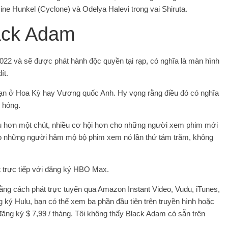
ne Hunkel (Cyclone) và Odelya Halevi trong vai Shiruta.
ack Adam
22 và sẽ được phát hành độc quyền tại rạp, có nghĩa là màn hình
ít.
bạn ở Hoa Kỳ hay Vương quốc Anh. Hy vọng rằng điều đó có nghĩa
m hỏng.
lâu hơn một chút, nhiều cơ hội hơn cho những người xem phim mới
ho những người hâm mộ bộ phim xem nó lần thứ tám trăm, không
t trực tiếp với đăng ký HBO Max.
ng cách phát trực tuyến qua Amazon Instant Video, Vudu, iTunes,
ký Hulu, bạn có thể xem ba phần đầu tiên trên truyền hình hoặc
ăng ký $ 7,99 / tháng. Tôi không thấy Black Adam có sẵn trên