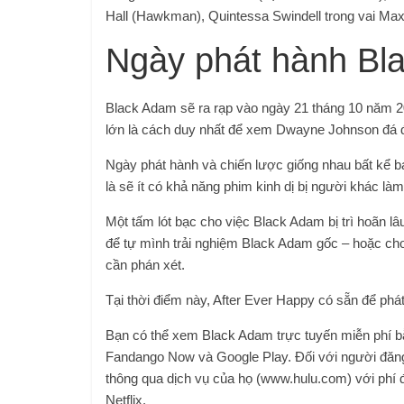
Hall (Hawkman), Quintessa Swindell trong vai Maxi
Ngày phát hành Bl
Black Adam sẽ ra rạp vào ngày 21 tháng 10 năm 20
lớn là cách duy nhất để xem Dwayne Johnson đá đ
Ngày phát hành và chiến lược giống nhau bất kể 
là sẽ ít có khả năng phim kinh dị bị người khác là
Một tấm lót bạc cho việc Black Adam bị trì hoãn 
để tự mình trải nghiệm Black Adam gốc – hoặc c
cần phán xét.
Tại thời điểm này, After Ever Happy có sẵn để phá
Bạn có thể xem Black Adam trực tuyến miễn phí bằ
Fandango Now và Google Play. Đối với người đăng 
thông qua dịch vụ của họ (www.hulu.com) với phí đ
Netflix.