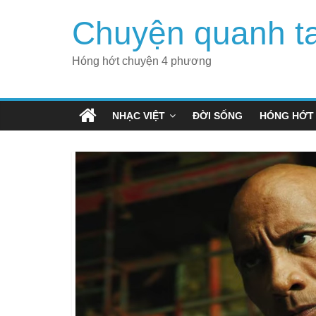
Skip
Chuyện quanh t
to
content
Hóng hớt chuyện 4 phương
NHẠC VIỆT
ĐỜI SỐNG
HÓNG HỚT