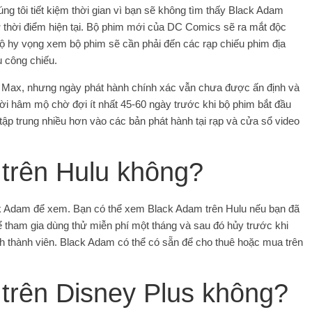
g tôi tiết kiệm thời gian vì bạn sẽ không tìm thấy Black Adam
 thời điểm hiện tại. Bộ phim mới của DC Comics sẽ ra mắt độc
ộ hy vọng xem bộ phim sẽ cần phải đến các rạp chiếu phim địa
 công chiếu.
BO Max, nhưng ngày phát hành chính xác vẫn chưa được ấn định và
i hâm mộ chờ đợi ít nhất 45-60 ngày trước khi bộ phim bắt đầu
ập trung nhiều hơn vào các bản phát hành tại rạp và cửa sổ video
trên Hulu không?
ack Adam để xem. Bạn có thể xem Black Adam trên Hulu nếu bạn đã
ể tham gia dùng thử miễn phí một tháng và sau đó hủy trước khi
ch thành viên. Black Adam có thể có sẵn để cho thuê hoặc mua trên
trên Disney Plus không?