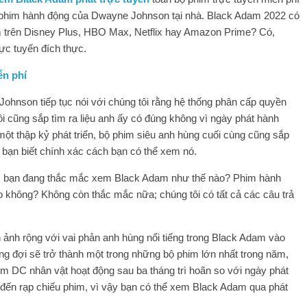
 phim hành động của Dwayne Johnson tại nhà. Black Adam 2022 có
 trên Disney Plus, HBO Max, Netflix hay Amazon Prime? Có,
rực tuyến đích thực.
ễn phí
ohnson tiếp tục nói với chúng tôi rằng hệ thống phân cấp quyền
i cũng sắp tìm ra liệu anh ấy có đúng không vì ngày phát hành
ột thập kỷ phát triển, bộ phim siêu anh hùng cuối cùng cũng sắp
o bạn biết chính xác cách bạn có thể xem nó.
hắc bạn đang thắc mắc xem Black Adam như thế nào? Phim hành
ào không? Không còn thắc mắc nữa; chúng tôi có tất cả các câu trả
ảnh rộng với vai phản anh hùng nổi tiếng trong Black Adam vào
g đợi sẽ trở thành một trong những bộ phim lớn nhất trong năm,
 DC nhân vật hoạt động sau ba tháng trì hoãn so với ngày phát
 đến rạp chiếu phim, vì vậy bạn có thể xem Black Adam qua phát