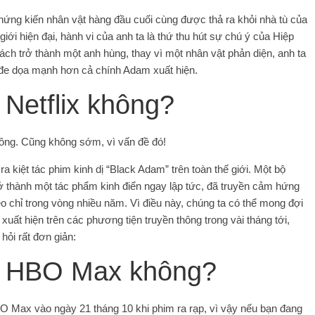
ng kiến ​​nhân vật hàng đầu cuối cùng được thả ra khỏi nhà tù của
iới hiện đại, hành vi của anh ta là thứ thu hút sự chú ý của Hiệp
ch trở thành một anh hùng, thay vì một nhân vật phản diện, anh ta
i đe dọa mạnh hơn cả chính Adam xuất hiện.
 Netflix không?
hông. Cũng không sớm, vì vấn đề đó!
a kiệt tác phim kinh dị “Black Adam” trên toàn thế giới. Một bộ
ở thành một tác phẩm kinh điển ngay lập tức, đã truyền cảm hứng
eo chỉ trong vòng nhiều năm. Vì điều này, chúng ta có thể mong đợi
xuất hiện trên các phương tiện truyền thông trong vài tháng tới,
hỏi rất đơn giản:
n HBO Max không?
 Max vào ngày 21 tháng 10 khi phim ra rạp, vì vậy nếu bạn đang