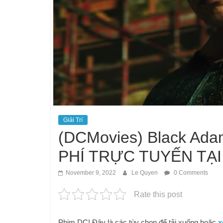
Giải Trí
(DCMovies) Black Ad
PHÍ TRỰC TUYẾN TẠI 
November 9, 2022
Le Quyen
0 Comments
Rate this post
Phim DC! Đây là các tùy chọn để tải xuống hoặc
x