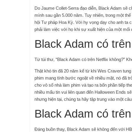
Do Jaume Collet-Serra đạo diễn, Black Adam sẽ chứ
mình sau gần 5.000 năm. Tuy nhiên, trong một thế g
hội Tư pháp Hoa Kỳ. Với hy vọng dạy cho anh ta cá
phải làm việc với họ khi sự xuất hiện của một mố
Black Adam có trên
Từ túi thư, “Black Adam có trên Netflix không?” K
Thật khó tin đã 20 năm kể từ khi Wes Craven tung r
phim mang tính bước ngoặt về nhiều mặt, nó đã tr
cho vô số nhà làm phim và tạo ra bốn phần tiếp th
nhiều mẩu tin vui liên quan đến Halloween Ends sẽ 
nhưng hiện tại, chúng ta hãy tập trung vào một câu 
Black Adam có trê
Đáng buồn thay, Black Adam sẽ không đến với HBO