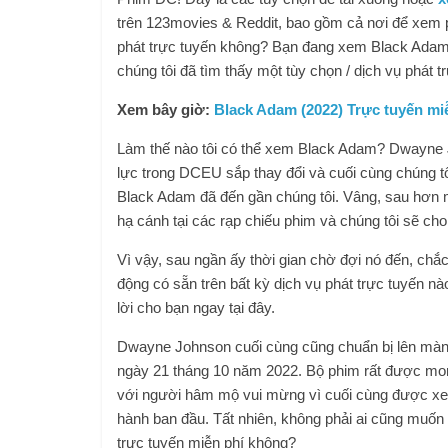
trên 123movies & Reddit, bao gồm cả nơi để xem
phát trực tuyến không? Bạn đang xem Black Adam
chúng tôi đã tìm thấy một tùy chọn / dịch vụ phát t
Xem bây giờ:
Black Adam (2022) Trực tuyến mi
Làm thế nào tôi có thể
xem Black Adam
? Dwayne J
lực trong DCEU sắp thay đổi và cuối cùng chúng tô
Black Adam đã đến gần chúng tôi. Vâng, sau hơn m
hạ cánh tại các rạp chiếu phim và chúng tôi sẽ ch
Vì vậy, sau ngần ấy thời gian chờ đợi nó đến, c
động có sẵn trên bất kỳ dịch vụ phát trực tuyến n
lời cho bạn ngay tại đây.
Dwayne Johnson cuối cùng cũng chuẩn bị lên màn 
ngày 21 tháng 10 năm 2022. Bộ phim rất được mon
với người hâm mộ vui mừng vì cuối cùng được xem
hành ban đầu. Tất nhiên, không phải ai cũng muốn
trực tuyến miễn phí không?