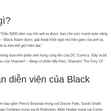
gì?
t: “Gần 5000 năm sau khi anh ta được ban cho sức mạnh toàn năng
 – Black Adam được giải thoát khỏi ngôi mộ trần gian của anh ta,
ta trên thế giới hiện đại.”
h hùng dựa trên phản anh hùng cùng tên của DC Comics. Đây là bộ
phụ của Shazam! – đang có phần tiếp theo, Shazam! The Fury Of
àn diễn viên của Black
am bao gồm Pierce Brosnan trong vai Doctor Fate, Sarah Shahi
h Centineo trong vai Al Rothstein, Aldis Hodge trong vai Carter