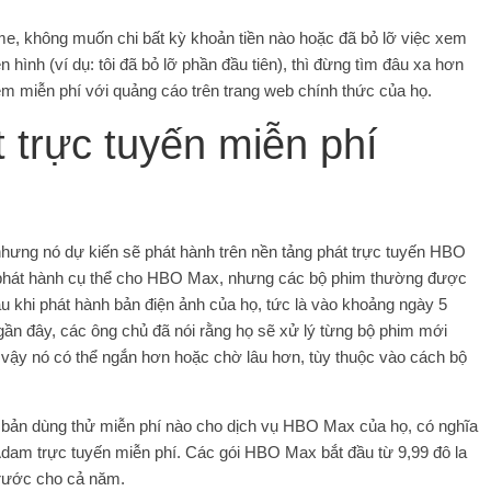
e, không muốn chi bất kỳ khoản tiền nào hoặc đã bỏ lỡ việc xem
hình (ví dụ: tôi đã bỏ lỡ phần đầu tiên), thì đừng tìm đâu xa hơn
m miễn phí với quảng cáo trên trang web chính thức của họ.
 trực tuyến miễn phí
ưng nó dự kiến ​​sẽ phát hành trên nền tảng phát trực tuyến HBO
phát hành cụ thể cho HBO Max, nhưng các bộ phim thường được
au khi phát hành bản điện ảnh của họ, tức là vào khoảng ngày 5
gần đây, các ông chủ đã nói rằng họ sẽ xử lý từng bộ phim mới
vậy nó có thể ngắn hơn hoặc chờ lâu hơn, tùy thuộc vào cách bộ
ỳ bản dùng thử miễn phí nào cho dịch vụ HBO Max của họ, có nghĩa
dam trực tuyến miễn phí. Các gói HBO Max bắt đầu từ 9,99 đô la
trước cho cả năm.