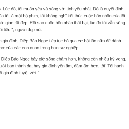
 Lúc đó, tôi muốn yêu và sống với tình yêu nhất. Đó là quyết định
a tôi là một bộ phim, tôi không nghĩ kết thúc cuộc hôn nhân của tôi
ời gian rất đẹp! Rồi sao cuộc hôn nhân thất bại, lúc đó tôi vẫn sống
 tiếc “, người đẹp nói. .
ập gia đình, Diệp Bảo Ngọc tiếp tục bỏ qua cơ hội lần nữa để dành
 thơ của các con quan trọng hơn sự nghiệp.
út. Diệp Bảo Ngọc bây giờ sống chậm hơn, không còn nhiều kỳ vọng,
ười bạn thành đạt hay gia đình yên ấm, đầm ấm hơn, tôi” Tôi hạnh
 gia đình tuyệt vời. “