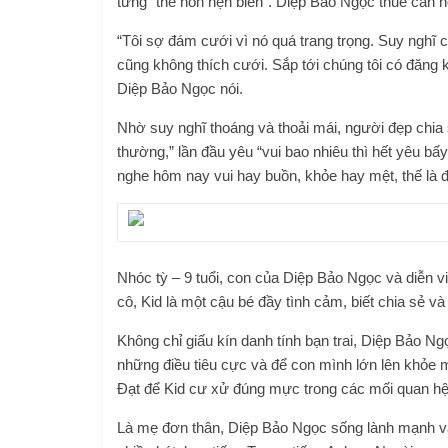
từng “thề non hẹn biển”. Diệp Bảo Ngọc thuê căn h
“Tôi sợ đám cưới vì nó quá trang trọng. Suy nghĩ củ
cũng không thích cưới. Sắp tới chúng tôi có đăng
Diệp Bảo Ngọc nói.
Nhờ suy nghĩ thoáng và thoải mái, người đẹp chia
thường,” lần đầu yêu “vui bao nhiêu thì hết yêu bấ
nghe hôm nay vui hay buồn, khỏe hay mệt, thế là đ
Nhóc tỳ – 9 tuổi, con của Diệp Bảo Ngọc và diễn v
cô, Kid là một cậu bé đầy tình cảm, biết chia sẻ v
Không chỉ giấu kín danh tính bạn trai, Diệp Bảo N
những điều tiêu cực và để con mình lớn lên khỏe 
Đạt để Kid cư xử đúng mực trong các mối quan hệ
Là mẹ đơn thân, Diệp Bảo Ngọc sống lành mạnh và 