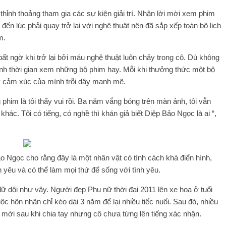
hỉnh thoảng tham gia các sự kiện giải trí. Nhận lời mời xem phim
 đến lúc phải quay trở lại với nghệ thuật nên đã sắp xếp toàn bộ lịch
m.
t ngờ khi trở lại bởi máu nghệ thuật luôn chảy trong cô. Dù không
h thời gian xem những bộ phim hay. Mỗi khi thưởng thức một bộ
y cảm xúc của mình trỗi dậy mạnh mẽ.
phim là tôi thấy vui rồi. Ba năm vắng bóng trên màn ảnh, tôi vẫn
hác. Tôi có tiếng, có nghề thì khán giả biết Diệp Bảo Ngọc là ai “,
o Ngọc cho rằng đây là một nhân vật có tính cách khá điển hình,
nh yêu và có thể làm mọi thứ để sống với tình yêu.
ữ dội như vậy. Người đẹp Phụ nữ thời đại 2011 lên xe hoa ở tuổi
ộc hôn nhân chỉ kéo dài 3 năm để lại nhiều tiếc nuối. Sau đó, nhiều
 mới sau khi chia tay nhưng cô chưa từng lên tiếng xác nhận.