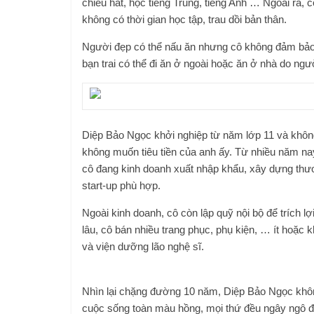
chiều hát, học tiếng Trung, tiếng Anh … Ngoài ra,
không có thời gian học tập, trau dồi bản thân.
Người đẹp có thể nấu ăn nhưng cô không đảm bả
bạn trai có thể đi ăn ở ngoài hoặc ăn ở nhà do người
Diệp Bảo Ngọc khởi nghiệp từ năm lớp 11 và không 
không muốn tiêu tiền của anh ấy. Từ nhiều năm nay
cô đang kinh doanh xuất nhập khẩu, xây dựng thươ
start-up phù hợp.
Ngoài kinh doanh, cô còn lập quỹ nội bộ để tríc
lâu, cô bán nhiều trang phục, phụ kiện, … ít hoặc 
và viện dưỡng lão nghệ sĩ.
Nhìn lại chặng đường 10 năm, Diệp Bảo Ngọc không
cuộc sống toàn màu hồng, mọi thứ đều ngây ngô 