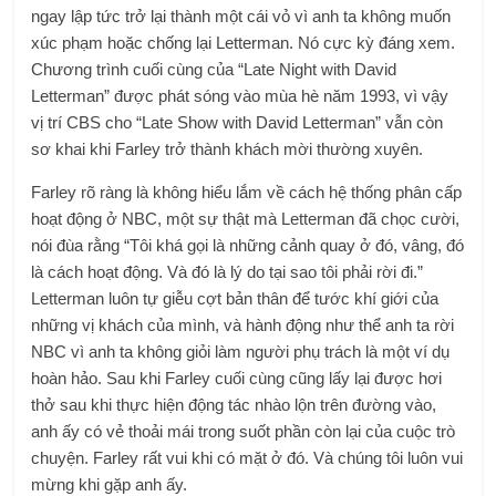
ngay lập tức trở lại thành một cái vỏ vì anh ta không muốn
xúc phạm hoặc chống lại Letterman. Nó cực kỳ đáng xem.
Chương trình cuối cùng của “Late Night with David
Letterman” được phát sóng vào mùa hè năm 1993, vì vậy
vị trí CBS cho “Late Show with David Letterman” vẫn còn
sơ khai khi Farley trở thành khách mời thường xuyên.
Farley rõ ràng là không hiểu lắm về cách hệ thống phân cấp
hoạt động ở NBC, một sự thật mà Letterman đã chọc cười,
nói đùa rằng “Tôi khá gọi là những cảnh quay ở đó, vâng, đó
là cách hoạt động. Và đó là lý do tại sao tôi phải rời đi.”
Letterman luôn tự giễu cợt bản thân để tước khí giới của
những vị khách của mình, và hành động như thể anh ta rời
NBC vì anh ta không giỏi làm người phụ trách là một ví dụ
hoàn hảo. Sau khi Farley cuối cùng cũng lấy lại được hơi
thở sau khi thực hiện động tác nhào lộn trên đường vào,
anh ấy có vẻ thoải mái trong suốt phần còn lại của cuộc trò
chuyện. Farley rất vui khi có mặt ở đó. Và chúng tôi luôn vui
mừng khi gặp anh ấy.