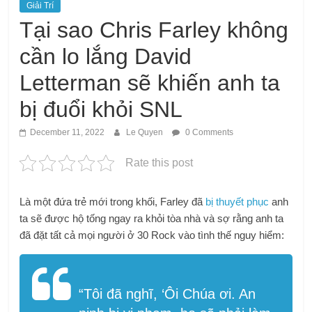
Giải Trí
Tại sao Chris Farley không
cần lo lắng David
Letterman sẽ khiến anh ta
bị đuổi khỏi SNL
December 11, 2022
Le Quyen
0 Comments
Rate this post
Là một đứa trẻ mới trong khối, Farley đã
bị thuyết phục
anh
ta sẽ được hộ tống ngay ra khỏi tòa nhà và sợ rằng anh ta
đã đặt tất cả mọi người ở 30 Rock vào tình thế nguy hiểm:
“Tôi đã nghĩ, ‘Ôi Chúa ơi. An