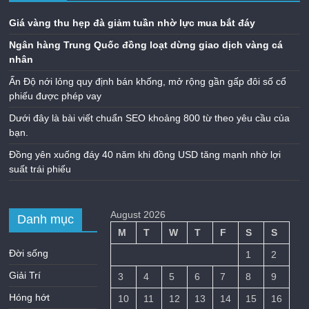
Giá vàng thu hẹp đà giảm tuần nhờ lực mua bắt đáy
Ngân hàng Trung Quốc đồng loạt dừng giao dịch vàng cá
nhân
Ấn Độ nới lỏng quy định bán khống, mở rộng gần gấp đôi số cổ
phiếu được phép vay
Dưới đây là bài viết chuẩn SEO khoảng 800 từ theo yêu cầu của
bạn.
Đồng yên xuống đáy 40 năm khi đồng USD tăng mạnh nhờ lợi
suất trái phiếu
August 2026
Danh mục
M
T
W
T
F
S
S
Đời sống
1
2
Giải Trí
3
4
5
6
7
8
9
Hóng hớt
10
11
12
13
14
15
16