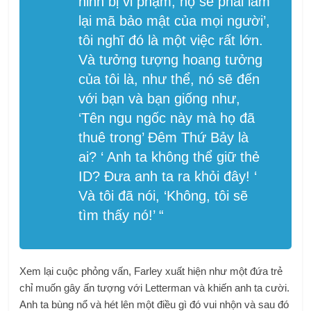
ninh bị vi phạm, họ sẽ phải làm
lại mã bảo mật của mọi người’,
tôi nghĩ đó là một việc rất lớn.
Và tưởng tượng hoang tưởng
của tôi là, như thể, nó sẽ đến
với bạn và bạn giống như,
‘Tên ngu ngốc này mà họ đã
thuê trong’ Đêm Thứ Bảy là
ai? ‘ Anh ta không thể giữ thẻ
ID? Đưa anh ta ra khỏi đây! ‘
Và tôi đã nói, ‘Không, tôi sẽ
tìm thấy nó!’ “
Xem lại cuộc phỏng vấn, Farley xuất hiện như một đứa trẻ
chỉ muốn gây ấn tượng với Letterman và khiến anh ta cười.
Anh ta bùng nổ và hét lên một điều gì đó vui nhộn và sau đó