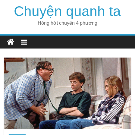
Skip
Chuyện quanh ta
to
content
Hóng hớt chuyện 4 phương