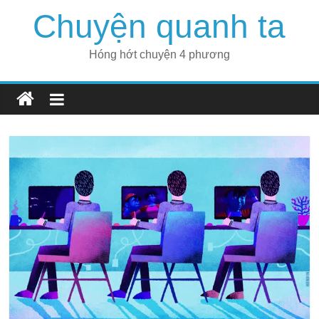
Skip
Chuyện quanh ta
to
content
Hóng hớt chuyện 4 phương