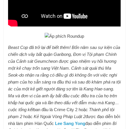
Beast Cop đã trở lại để biết thêm! Bốn năm sau sự kiện của
chiến dịch vây bắt quận Garibong, Đơn vị Tội phạm Chính
của Cảnh sát Geumcheon được giao nhiệm vụ hồi hương
một kẻ chạy trốn sang Việt Nam. Cảnh sát quái thú Ma
Seok-do nhận ra rằng có điều gì đó không ổn với việc nghi
phạm của họ sẵn sàng ra đầu thú và sau đó khám phá ra tội
ác của một kẻ giết người đáng sợ tên là Kang Hae-sang.
Ma và đơn vị của anh ấy bắt đầu cuộc điều tra của họ trên
khắp hai quốc gia và lần theo dấu vết đẫm máu mà Kang…
cuộc tổng kết
ban đầu là Crime City 2 hoặc
Thành phố tội
phạm 2
hoặc
Kẻ Ngoài Vòng Pháp Luật 2
được đạo diễn bởi
nhà làm phim Hàn Quốc
Lee Sang Yong
đạo diễn phim
Bí