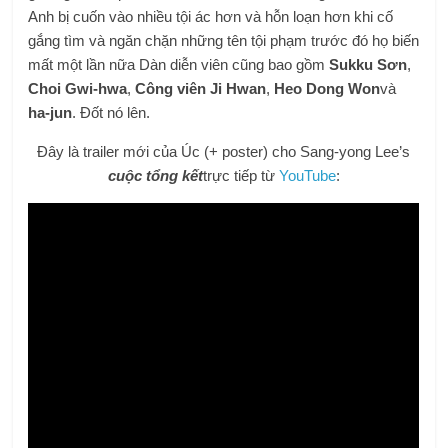
Anh bị cuốn vào nhiều tội ác hơn và hỗn loạn hơn khi cố
gắng tìm và ngăn chặn những tên tội phạm trước đó họ biến
mất một lần nữa Dàn diễn viên cũng bao gồm
Sukku Sơn
,
Choi Gwi-hwa
,
Công viên Ji Hwan
,
Heo Dong Won
và
ha-jun
. Đốt nó lên.
Đây là trailer mới của Úc (+ poster) cho Sang-yong Lee’s
cuộc tổng kết
trực tiếp từ
YouTube
: