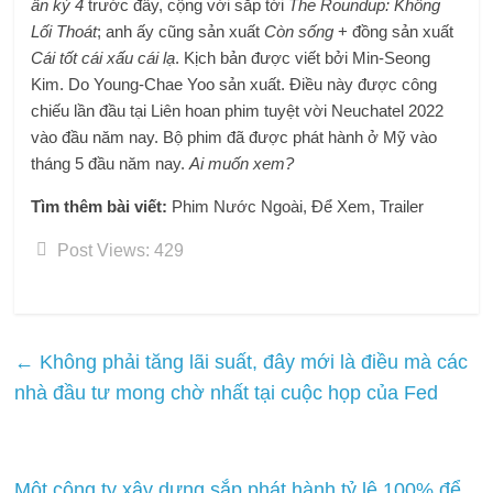
ẩn kỳ 4
trước đây, cộng với sắp tới
The Roundup: Không
Lối Thoát
; anh ấy cũng sản xuất
Còn sống
+ đồng sản xuất
Cái tốt cái xấu cái lạ
. Kịch bản được viết bởi Min-Seong
Kim. Do Young-Chae Yoo sản xuất. Điều này được công
chiếu lần đầu tại Liên hoan phim tuyệt vời Neuchatel 2022
vào đầu năm nay. Bộ phim đã được phát hành ở Mỹ vào
tháng 5 đầu năm nay.
Ai muốn xem?
Tìm thêm bài viết:
Phim Nước Ngoài, Để Xem, Trailer
Post Views:
429
←
Không phải tăng lãi suất, đây mới là điều mà các
nhà đầu tư mong chờ nhất tại cuộc họp của Fed
Một công ty xây dựng sắp phát hành tỷ lệ 100% để