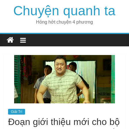
Skip
Chuyện quanh ta
to
content
Hóng hớt chuyện 4 phương
Giải Trí
Đoạn giới thiệu mới cho bộ