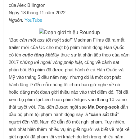
của Alex Billington
Ngày 18 tháng 11 năm 2022
Nguồn:
YouTube
“Bạn cần một ass tốt huýt sáo!”
Madman Films đã ra mắt
trailer mới của Úc cho một bộ phim hành động Hàn Quốc
có tên
cuộc tổng kết
đây thực sự là phần tiếp theo của năm
2017
những kẻ ngoài vòng pháp luật
, cũng về cảnh sát
phản bội. Bộ phim đã được phát hành ở cả Hàn Quốc và
Mỹ vào tháng 5 đầu năm nay, nhưng đó là một đợt phát
hành lặng lẽ đến nỗi chúng tôi chưa bao giờ nghe về nó
hoặc đăng một đoạn giới thiệu nào vào thời điểm đó. Tôi đã
xem bộ phim tại Liên hoan phim Sitges vào tháng 10 và nó
thật tuyệt vời.
Tàu đến Busan
ngôi sao
Ma Dong-seok
dẫn
đầu bộ phim tội phạm hành động này là “
cảnh sát thú
”
người đến Việt Nam để dẫn độ một nghi phạm. Tuy nhiên,
anh phát hiện thêm nhiều vụ án giết người và biết về một kẻ
giết người đã phạm tội với khách du lịch trong nhiều năm.