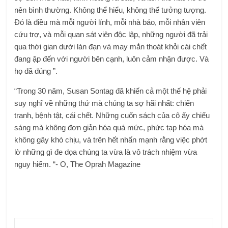
nên bình thường. Không thể hiểu, không thể tưởng tượng.
Đó là điều mà mỗi người lính, mỗi nhà báo, mỗi nhân viên
cứu trợ, và mỗi quan sát viên độc lập, những người đã trải
qua thời gian dưới làn đạn và may mắn thoát khỏi cái chết
đang ập đến với người bên cạnh, luôn cảm nhận được. Và
họ đã đúng ”.
“Trong 30 năm, Susan Sontag đã khiến cả một thế hệ phải
suy nghĩ về những thứ mà chúng ta sợ hãi nhất: chiến
tranh, bệnh tật, cái chết. Những cuốn sách của cô ấy chiếu
sáng mà không đơn giản hóa quá mức, phức tạp hóa mà
không gây khó chịu, và trên hết nhấn mạnh rằng việc phớt
lờ những gì đe dọa chúng ta vừa là vô trách nhiệm vừa
nguy hiểm. “- O, The Oprah Magazine