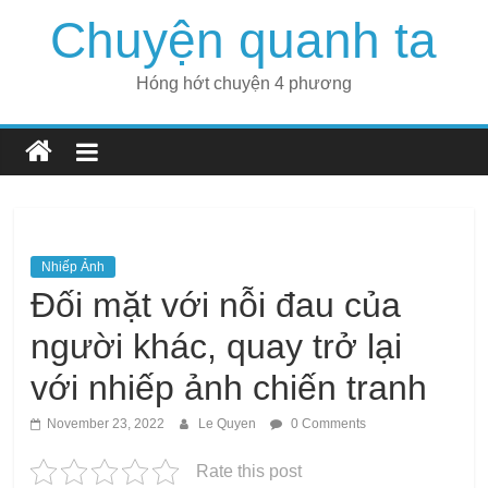
Skip
Chuyện quanh ta
to
content
Hóng hớt chuyện 4 phương
Nhiếp Ảnh
Đối mặt với nỗi đau của
người khác, quay trở lại
với nhiếp ảnh chiến tranh
November 23, 2022
Le Quyen
0 Comments
Rate this post