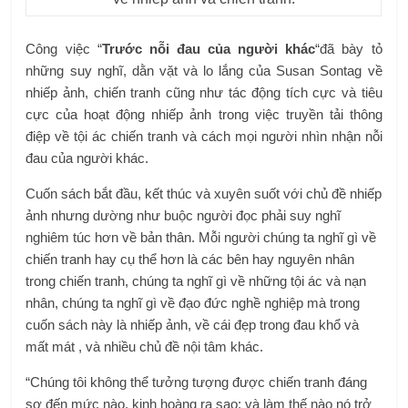
Công việc “
Trước nỗi đau của người khác
“đã bày tỏ
những suy nghĩ, dằn vặt và lo lắng của Susan Sontag về
nhiếp ảnh, chiến tranh cũng như tác động tích cực và tiêu
cực của hoạt động nhiếp ảnh trong việc truyền tải thông
điệp về tội ác chiến tranh và cách mọi người nhìn nhận nỗi
đau của người khác.
Cuốn sách bắt đầu, kết thúc và xuyên suốt với chủ đề nhiếp
ảnh nhưng dường như buộc người đọc phải suy nghĩ
nghiêm túc hơn về bản thân. Mỗi người chúng ta nghĩ gì về
chiến tranh hay cụ thể hơn là các bên hay nguyên nhân
trong chiến tranh, chúng ta nghĩ gì về những tội ác và nạn
nhân, chúng ta nghĩ gì về đạo đức nghề nghiệp mà trong
cuốn sách này là nhiếp ảnh, về cái đẹp trong đau khổ và
mất mát , và nhiều chủ đề nội tâm khác.
“Chúng tôi không thể tưởng tượng được chiến tranh đáng
sợ đến mức nào, kinh hoàng ra sao; và làm thế nào nó trở