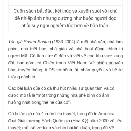
Cuốn sách bắt đầu, kết thúc và xuyên suốt với chủ
đề nhiếp ảnh nhưng dường như buộc người đọc
phải suy nghĩ nghiêm túc hơn về bản thân.
Tác giả Susan Sontag
(1933-2004) là một nhà văn, nhà làm
phim, nhà triết học, nhà giáo và nhà hoạt động chính trị
người Mỹ. Cô tích cực đi đến và viết về các khu vực xung
đột, bao gồm cả Chiến tranh Việt Nam; Về
nhiếp ảnh
văn
hóa, truyền thông, AIDS và bệnh tật, nhân quyền, và hệ tư
tưởng cánh tả.
Các bài luận của cô đã thu hút nhiều sự quan tâm và cô
được mô tả là “một trong những nhà phê bình có ảnh
hưởng nhất trong thế hệ của cô”.
Cô là tác giả của 4 cuốn tiểu thuyết, trong đó In America
đoạt Giải thưởng Sách Quốc gia (Hoa Kỳ) năm 2000 về tiểu
thuyết; một số vở kịch và chín bài tiểu luận, trong đó Về