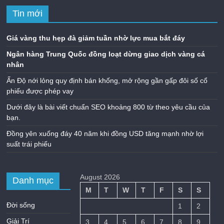
Tin mới
Giá vàng thu hẹp đà giảm tuần nhờ lực mua bắt đáy
Ngân hàng Trung Quốc đồng loạt dừng giao dịch vàng cá
nhân
Ấn Độ nới lỏng quy định bán khống, mở rộng gần gấp đôi số cổ
phiếu được phép vay
Dưới đây là bài viết chuẩn SEO khoảng 800 từ theo yêu cầu của
bạn.
Đồng yên xuống đáy 40 năm khi đồng USD tăng mạnh nhờ lợi
suất trái phiếu
August 2026
Danh mục
M
T
W
T
F
S
S
Đời sống
1
2
Giải Trí
3
4
5
6
7
8
9