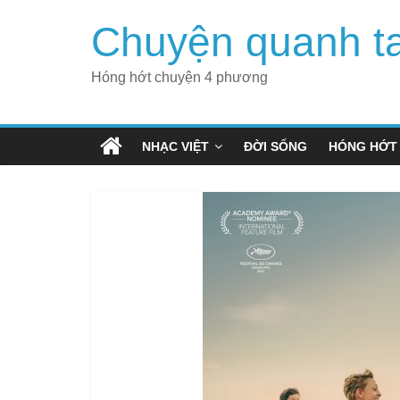
Skip
Chuyện quanh t
to
content
Hóng hớt chuyện 4 phương
NHẠC VIỆT
ĐỜI SỐNG
HÓNG HỚT