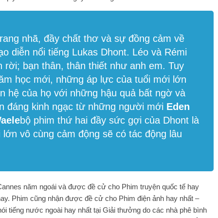
rang nhã, đầy chất thơ và sự đồng cảm về
đạo diễn nổi tiếng Lukas Dhont. Léo và Rémi
 rời; bạn thân, thân thiết như anh em. Tuy
năm học mới, những áp lực của tuổi mới lớn
an hệ của họ với những hậu quả bất ngờ và
iễn đáng kinh ngạc từ những người mới
Eden
aele
bộ phim thứ hai đầy sức gợi của Dhont là
 lớn vô cùng cảm động sẽ có tác động lâu
m Cannes năm ngoái và được đề cử cho Phim truyện quốc tế hay
 nay. Phim cũng nhận được đề cử cho Phim điện ảnh hay nhất –
ói tiếng nước ngoài hay nhất tại Giải thưởng do các nhà phê bình