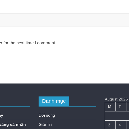
r for the next time I comment.
August 2026
Danh mục
M
T
áy
Đời sống
vàng cá nhân
Giải Trí
3
4