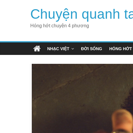
Skip
Chuyện quanh t
to
content
Hóng hớt chuyện 4 phương
NHẠC VIỆT
ĐỜI SỐNG
HÓNG HỚT