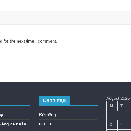
r for the next time I comment.
August 2026
Danh mục
M
T
áy
Đời sống
vàng cá nhân
Giải Trí
3
4