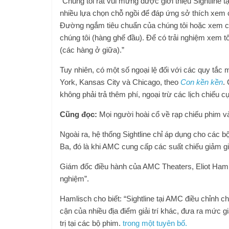
“Chúng tôi rất vui mừng được giới thiệu Sightline 
nhiều lựa chọn chỗ ngồi để đáp ứng sở thích xem c
Đường ngắm tiêu chuẩn của chúng tôi hoặc xem cù
chúng tôi (hàng ghế đầu). Để có trải nghiệm xem 
(các hàng ở giữa).”
Tuy nhiên, có một số ngoại lệ đối với các quy tắc 
York, Kansas City và Chicago, theo
Con kền kền
.
không phải trả thêm phí, ngoại trừ các lịch chiếu c
Cũng đọc:
Mọi người hoài cổ về rạp chiếu phim 
Ngoài ra, hệ thống Sightline chỉ áp dụng cho các 
Ba, đó là khi AMC cung cấp các suất chiếu giảm giá
Giám đốc điều hành của AMC Theaters, Eliot Hamlisc
nghiệm”.
Hamlisch cho biết: “Sightline tại AMC điều chỉnh 
cận của nhiều địa điểm giải trí khác, đưa ra mức g
trị tại các bộ phim.
trong một tuyên bố.