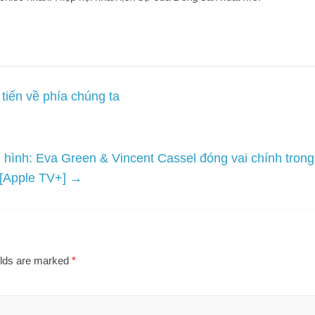
tiến về phía chúng ta
n hình: Eva Green & Vincent Cassel đóng vai chính trong
ị [Apple TV+]
→
elds are marked
*