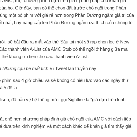
tại AMC, một chương trình dựa trên giá trị cung cấp cho khán giả
ủa họ. Giờ đây, bạn có thể chọn đặt trước chỗ ngồi trong Phần
ng một bộ phim với giá rẻ hơn trong Phần Đường ngắm giá trị của
tốt nhất, hãy nâng cấp lên Phần Đường ngắm ưa thích của chúng tôi
mới, sẽ bắt đầu ra mắt vào thứ Sáu tại một số rạp chọn lọc ở New
 Các thành viên A-List của AMC Stub có thể ngồi ở hàng giữa mà
ụ thể không ưu tiên cho các thành viên A-List.
và
Những cậu bé mất tích
Vì Tweet lan truyền này
bộ phim sau 4 giờ chiều và sẽ không có hiệu lực vào các ngày thứ
 5 đô la.
h, đã bảo vệ hệ thống mới, gọi Sightline là “giá dựa trên kinh
chặt chẽ hơn phương pháp định giá chỗ ngồi của AMC với cách tiếp
iá dựa trên kinh nghiệm và một cách khác để khán giả tìm thấy giá