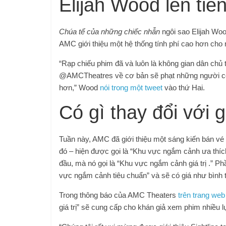
Elijah Wood lên tiế
Chúa tể của những chiếc nhẫn
ngôi sao Elijah Woo
AMC giới thiệu một hệ thống tính phí cao hơn cho 
“Rạp chiếu phim đã và luôn là không gian dân chủ t
@AMCTheatres về cơ bản sẽ phạt những người có
hơn,” Wood
nói trong một tweet
vào thứ Hai.
Có gì thay đổi với
Tuần này, AMC đã giới thiệu một sáng kiến ​​bán vé
đó – hiện được gọi là “Khu vực ngắm cảnh ưa thí
đầu, mà nó gọi là “Khu vực ngắm cảnh giá trị .” Ph
vực ngắm cảnh tiêu chuẩn” và sẽ có giá như bình
Trong thông báo của AMC Theaters
trên trang web
giá trị” sẽ cung cấp cho khán giả xem phim nhiều l