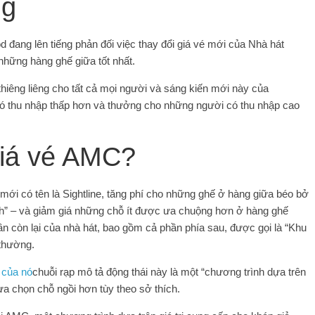
ng
d đang lên tiếng phản đối việc thay đổi giá vé mới của Nhà hát
những hàng ghế giữa tốt nhất.
hiêng liêng cho tất cả mọi người và sáng kiến ​​mới này của
 thu nhập thấp hơn và thưởng cho những người có thu nhập cao
 giá vé AMC?
 mới có tên là Sightline, tăng phí cho những ghế ở hàng giữa béo bở
ch” – và giảm giá những chỗ ít được ưa chuộng hơn ở hàng ghế
ần còn lại của nhà hát, bao gồm cả phần phía sau, được gọi là “Khu
 thường.
 của nó
chuỗi rạp mô tả động thái này là một “chương trình dựa trên
ựa chọn chỗ ngồi hơn tùy theo sở thích.