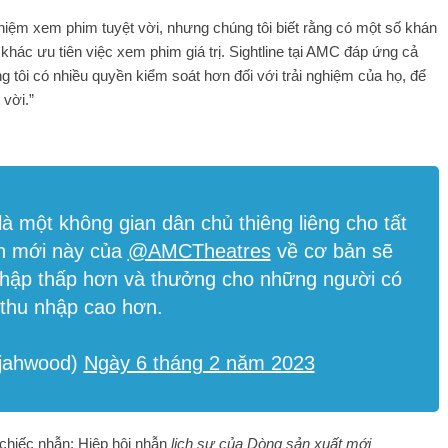
hiệm xem phim tuyệt vời, nhưng chúng tôi biết rằng có một số khán
khác ưu tiên việc xem phim giá trị. Sightline tại AMC đáp ứng cả
 tôi có nhiều quyền kiểm soát hơn đối với trải nghiệm của họ, để
 vời.”
là một không gian dân chủ thiêng liêng cho tất
 ​​mới này của
@AMCTheatres
về cơ bản sẽ
nhập thấp hơn và thưởng cho những người có
thu nhập cao hơn.
ijahwood)
Ngày 6 tháng 2 năm 2023
chiếc nhẫn: Hiệp hội nhẫn
lịch sự của Dòng sản xuất mới