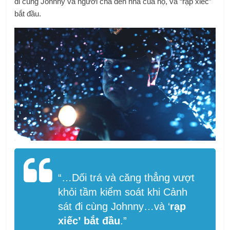
đi cùng Johnny và người cha đến nhà của họ, và “rạp xiếc”
bắt đầu.
“…Dối trá và căng thẳng vượt
khỏi tầm kiểm soát khi Cảnh
sát đi cùng Johnny…và ‘
rạp
xiếc’ bắt đầu
.”