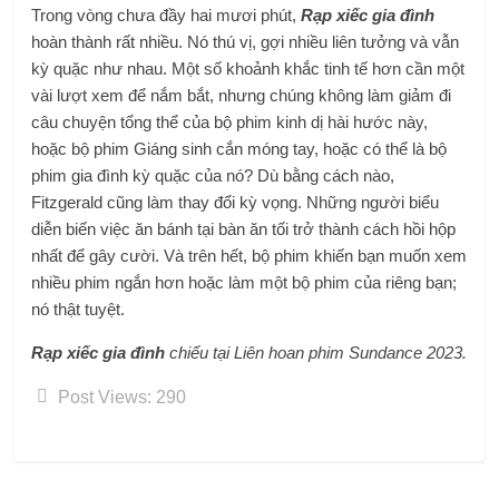
Trong vòng chưa đầy hai mươi phút,
Rạp xiếc gia đình
hoàn thành rất nhiều. Nó thú vị, gợi nhiều liên tưởng và vẫn
kỳ quặc như nhau. Một số khoảnh khắc tinh tế hơn cần một
vài lượt xem để nắm bắt, nhưng chúng không làm giảm đi
câu chuyện tổng thể của bộ phim kinh dị hài hước này,
hoặc bộ phim Giáng sinh cắn móng tay, hoặc có thể là bộ
phim gia đình kỳ quặc của nó? Dù bằng cách nào,
Fitzgerald cũng làm thay đổi kỳ vọng. Những người biểu
diễn biến việc ăn bánh tại bàn ăn tối trở thành cách hồi hộp
nhất để gây cười. Và trên hết, bộ phim khiến bạn muốn xem
nhiều phim ngắn hơn hoặc làm một bộ phim của riêng bạn;
nó thật tuyệt.
Rạp xiếc gia đình
chiếu tại Liên hoan phim Sundance 2023.
Post Views:
290