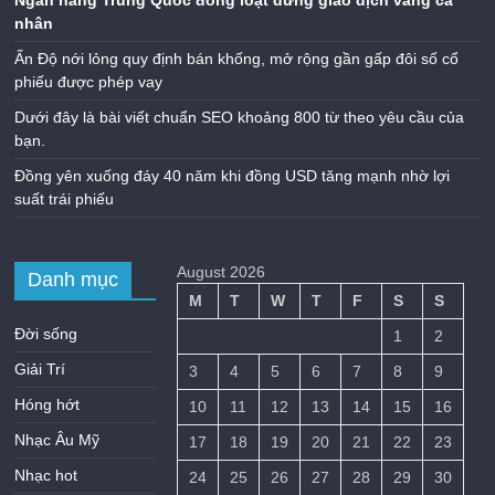
Ngân hàng Trung Quốc đồng loạt dừng giao dịch vàng cá
nhân
Ấn Độ nới lỏng quy định bán khống, mở rộng gần gấp đôi số cổ
phiếu được phép vay
Dưới đây là bài viết chuẩn SEO khoảng 800 từ theo yêu cầu của
bạn.
Đồng yên xuống đáy 40 năm khi đồng USD tăng mạnh nhờ lợi
suất trái phiếu
August 2026
Danh mục
M
T
W
T
F
S
S
Đời sống
1
2
Giải Trí
3
4
5
6
7
8
9
Hóng hớt
10
11
12
13
14
15
16
Nhạc Âu Mỹ
17
18
19
20
21
22
23
Nhạc hot
24
25
26
27
28
29
30