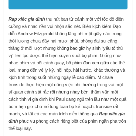
Rạp xiếc gia đình
thu hút bạn từ cảnh một với tốc độ điên
cuồng và nhạc nền vui nhộn sắc nét. Biên kịch kiêm Đạo
diễn Andrew Fitzgerald không lãng phí một giây nào trong
thời lượng chưa đầy hai mươi phút, phóng đại sự căng
thẳng ở mỗi lượt nhưng không bao giờ hy sinh “yếu tố thú
vị” liên tục được thể hiện xuyên suốt bộ phim. Giống như
nhạc phim và bối cảnh quay, bộ phim đan xen giữa các thể
loại, mang đến vẻ ly kỳ, hồi hộp, hài hước, khác thường và
kịch tính trong suốt những ngày lễ cao điểm. Michale
Ironside thực hiện một công việc phi thường trong vai một
sĩ quan cảnh sát rắc rối nhưng nhạy bén, thẩm vấn một
cách tinh vi gia đình khi Paul đang ngủ trên lầu như một quả
bom hẹn giờ chờ nổ tung toàn bộ kế hoạch. Ironside rất
mạnh, và tất cả các màn trình diễn thông qua
Rạp xiếc gia
đình
phục vụ phong cách riêng biệt của phim ngắn pha trộn
thể loại này.