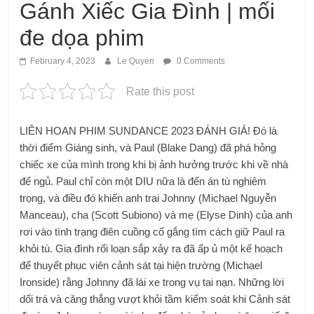
Gánh Xiếc Gia Đình | mối
đe dọa phim
February 4, 2023
Le Quyen
0 Comments
Rate this post
LIÊN HOAN PHIM SUNDANCE 2023 ĐÁNH GIÁ! Đó là
thời điểm Giáng sinh, và Paul (Blake Dang) đã phá hỏng
chiếc xe của mình trong khi bị ảnh hưởng trước khi về nhà
để ngủ. Paul chỉ còn một DIU nữa là đến án tù nghiêm
trọng, và điều đó khiến anh trai Johnny (Michael Nguyễn
Manceau), cha (Scott Subiono) và mẹ (Elyse Dinh) của anh
rơi vào tình trạng điên cuồng cố gắng tìm cách giữ Paul ra
khỏi tù. Gia đình rối loạn sắp xảy ra đã ấp ủ một kế hoạch
để thuyết phục viên cảnh sát tại hiện trường (Michael
Ironside) rằng Johnny đã lái xe trong vụ tai nạn. Những lời
dối trá và căng thẳng vượt khỏi tầm kiểm soát khi Cảnh sát