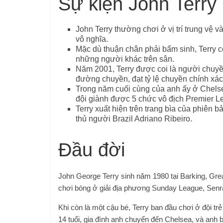
Sự kiện John Terry
John Terry thường chơi ở vị trí trung vệ
vô nghĩa.
Mặc dù thuận chân phải bẩm sinh, Terry có
những người khác trên sân.
Năm 2001, Terry được coi là người chuyền
đường chuyền, đạt tỷ lệ chuyền chính xác
Trong năm cuối cùng của anh ấy ở Chelsea
đội giành được 5 chức vô địch Premier L
Terry xuất hiện trên trang bìa của phiên
thủ người Brazil Adriano Ribeiro.
Đầu đời
John George Terry sinh năm 1980 tại Barking, Grea
chơi bóng ở giải địa phương Sunday League, Senr
Khi còn là một cậu bé, Terry ban đầu chơi ở đội t
14 tuổi, gia đình anh chuyển đến Chelsea, và anh bắ