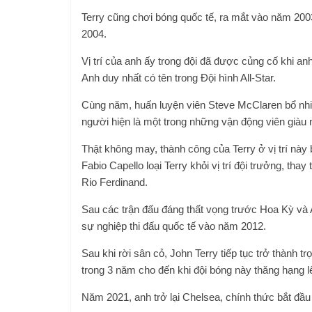
Terry cũng chơi bóng quốc tế, ra mắt vào năm 2003
2004.
Vị trí của anh ấy trong đội đã được củng cố khi a
Anh duy nhất có tên trong Đội hình All-Star.
Cùng năm, huấn luyện viên Steve McClaren bổ nhi
người hiện là một trong những vận động viên giàu n
Thật không may, thành công của Terry ở vị trí này
Fabio Capello loại Terry khỏi vị trí đội trưởng, tha
Rio Ferdinand.
Sau các trận đấu đáng thất vọng trước Hoa Kỳ và A
sự nghiệp thi đấu quốc tế vào năm 2012.
Sau khi rời sân cỏ, John Terry tiếp tục trở thành tr
trong 3 năm cho đến khi đội bóng này thăng hạng 
Năm 2021, anh trở lại Chelsea, chính thức bắt đầu