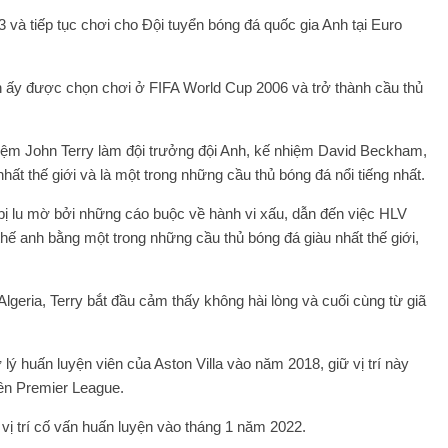
 và tiếp tục chơi cho Đội tuyển bóng đá quốc gia Anh tại Euro
nh ấy được chọn chơi ở FIFA World Cup 2006 và trở thành cầu thủ
ệm John Terry làm đội trưởng đội Anh, kế nhiệm David Beckham,
hất thế giới và là một trong những cầu thủ bóng đá nổi tiếng nhất.
 bị lu mờ bởi những cáo buộc về hành vi xấu, dẫn đến việc HLV
y thế anh bằng một trong những cầu thủ bóng đá giàu nhất thế giới,
lgeria, Terry bắt đầu cảm thấy không hài lòng và cuối cùng từ giã
ợ lý huấn luyện viên của Aston Villa vào năm 2018, giữ vị trí này
lên Premier League.
 vị trí cố vấn huấn luyện vào tháng 1 năm 2022.