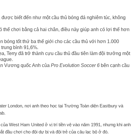
 và được biết đến như một cầu thủ bóng đá nghiêm túc, không
 thể chơi bằng cả hai chân, điều này giúp anh có lợi thế hơn
 bóng tốt thứ ba thế giới cho các cầu thủ với hơn 1.000
 trung bình 91,6%.
, Terry đã trở thành cựu cầu thủ đầu tiên làm đội trưởng một
eague.
 bản Vương quốc Anh của
Pro Evolution Soccer 6
bên cạnh cầu
ter London, nơi anh theo học tại Trường Toàn diện Eastbury và
ab.
rẻ của West Ham United ở vị trí tiền vệ vào năm 1991, nhưng khi anh
t đầu chơi cho đội dự bị và đội trẻ của câu lạc bộ ở đó.