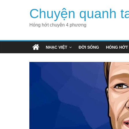
Skip
Chuyện quanh t
to
content
Hóng hớt chuyện 4 phương
NHẠC VIỆT
ĐỜI SỐNG
HÓNG HỚT