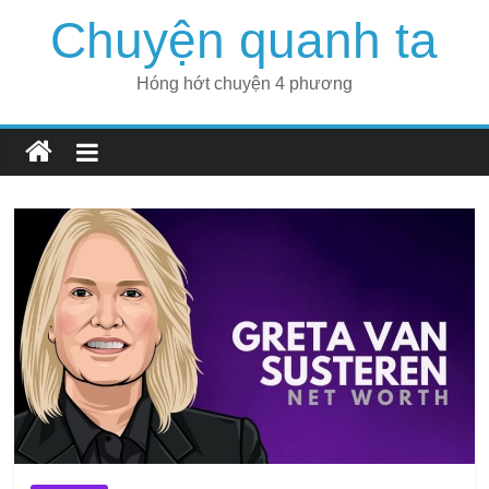
Skip
Chuyện quanh ta
to
content
Hóng hớt chuyện 4 phương