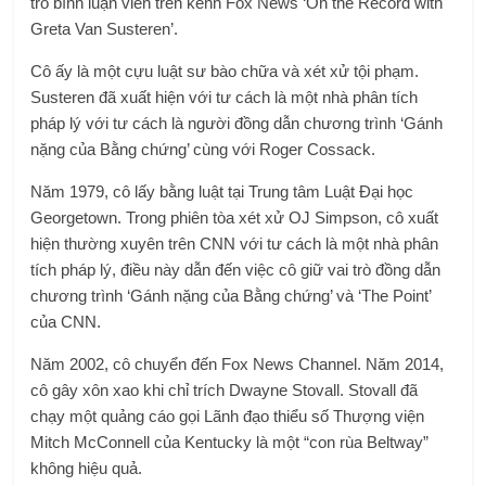
trò bình luận viên trên kênh Fox News ‘On the Record with
Greta Van Susteren’.
Cô ấy là một cựu luật sư bào chữa và xét xử tội phạm.
Susteren đã xuất hiện với tư cách là một nhà phân tích
pháp lý với tư cách là người đồng dẫn chương trình ‘Gánh
nặng của Bằng chứng’ cùng với Roger Cossack.
Năm 1979, cô lấy bằng luật tại Trung tâm Luật Đại học
Georgetown. Trong phiên tòa xét xử OJ Simpson, cô xuất
hiện thường xuyên trên CNN với tư cách là một nhà phân
tích pháp lý, điều này dẫn đến việc cô giữ vai trò đồng dẫn
chương trình ‘Gánh nặng của Bằng chứng’ và ‘The Point’
của CNN.
Năm 2002, cô chuyển đến Fox News Channel. Năm 2014,
cô gây xôn xao khi chỉ trích Dwayne Stovall. Stovall đã
chạy một quảng cáo gọi Lãnh đạo thiểu số Thượng viện
Mitch McConnell của Kentucky là một “con rùa Beltway”
không hiệu quả.