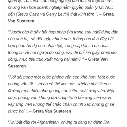
quản lý. Tôi thích các đồng nghiệp của tôi thu thập tin tức
nhưng văn hóa doanh nghiệp nắm quyền quản lý khi AOL
đến (Steve Case và Gerry Levin) thật kinh tởm ”.
– Greta
Van Susteren
“Người nào ở đây bất hợp pháp (và trong suy nghĩ đúng đắn
của anh ta), sẽ đến gặp chính phủ, thông báo là ở đây bất
hợp pháp (ví dụ như nhận tội), cung cấp tất cả các loại
thông tin về nơi người đó sống, v.v. để chỉ xin giấy phép lao
động. mục tiêu trục xuất trong hai năm? ”
– Greta Van
Susteren
“Nói dối trong một cuộc phỏng vấn còn khó hơn. Một cuộc
phỏng vấn tốt – và nó có thể lịch sự – không phải là con
đường một chiều như quảng cáo kiểm soát ứng viên. Một
cuộc phỏng vấn không được lập trình bởi ứng viên và vì
vậy ứng viên không thể chắc chắn chính xác những gì sẽ
được hỏi ”.
– Greta Van Susteren
“Khi bắt đầu rời Afghanistan, chúng ta đang tự đánh lừa