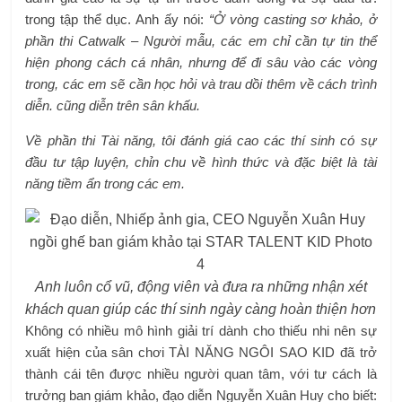
trong tập thể dục. Anh ấy nói:
“Ở vòng casting sơ khảo, ở
phần thi Catwalk – Người mẫu, các em chỉ cần tự tin thể
hiện phong cách cá nhân, nhưng để đi sâu vào các vòng
trong, các em sẽ cần học hỏi và trau dồi thêm về cách trình
diễn. cũng diễn trên sân khấu.
Về phần thi Tài năng, tôi đánh giá cao các thí sinh có sự
đầu tư tập luyện, chỉn chu về hình thức và đặc biệt là tài
năng tiềm ẩn trong các em.
Anh luôn cổ vũ, động viên và đưa ra những nhận xét
khách quan giúp các thí sinh ngày càng hoàn thiện hơn
Không có nhiều mô hình giải trí dành cho thiếu nhi nên sự
xuất hiện của sân chơi TÀI NĂNG NGÔI SAO KID đã trở
thành cái tên được nhiều người quan tâm, với tư cách là
trưởng ban giám khảo, đạo diễn Nguyễn Xuân Huy cho biết: