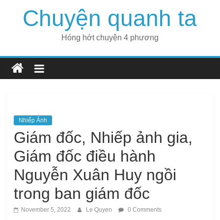
Skip
Chuyện quanh ta
to
content
Hóng hớt chuyện 4 phương
Nhiếp Ảnh
Giám đốc, Nhiếp ảnh gia,
Giám đốc điều hành
Nguyễn Xuân Huy ngồi
trong ban giám đốc
November 5, 2022
Le Quyen
0 Comments