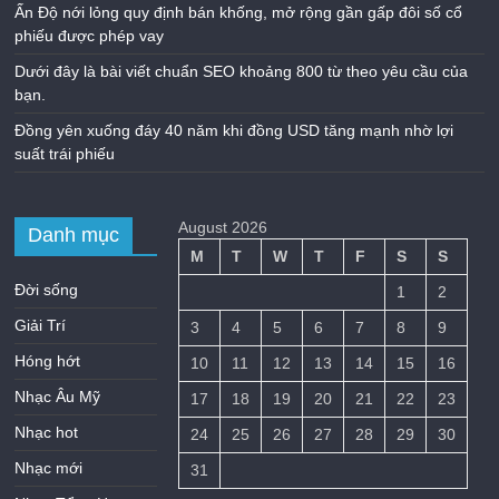
Ấn Độ nới lỏng quy định bán khống, mở rộng gần gấp đôi số cổ
phiếu được phép vay
Dưới đây là bài viết chuẩn SEO khoảng 800 từ theo yêu cầu của
bạn.
Đồng yên xuống đáy 40 năm khi đồng USD tăng mạnh nhờ lợi
suất trái phiếu
August 2026
Danh mục
M
T
W
T
F
S
S
Đời sống
1
2
Giải Trí
3
4
5
6
7
8
9
Hóng hớt
10
11
12
13
14
15
16
Nhạc Âu Mỹ
17
18
19
20
21
22
23
Nhạc hot
24
25
26
27
28
29
30
Nhạc mới
31