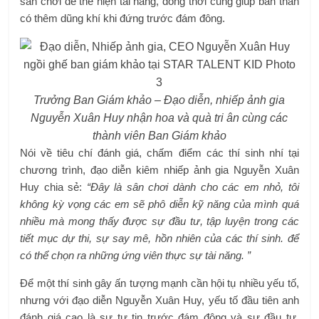
sân chơi để thể hiện tài năng, đồng thời cũng giúp bản thân
có thêm dũng khí khi đứng trước đám đông.
Trưởng Ban Giám khảo – Đạo diễn, nhiếp ảnh gia
Nguyễn Xuân Huy nhận hoa và quà tri ân cùng các
thành viên Ban Giám khảo
Nói về tiêu chí đánh giá, chấm điểm các thí sinh nhí tại
chương trình, đạo diễn kiêm nhiếp ảnh gia Nguyễn Xuân
Huy chia sẻ:
“Đây là sân chơi dành cho các em nhỏ, tôi
không kỳ vọng các em sẽ phô diễn kỹ năng của mình quá
nhiều mà mong thấy được sự đầu tư, tập luyện trong các
tiết mục dự thi, sự say mê, hồn nhiên của các thí sinh. để
có thể chọn ra những ứng viên thực sự tài năng. ”
Để một thí sinh gây ấn tượng mạnh cần hội tụ nhiều yếu tố,
nhưng với đạo diễn Nguyễn Xuân Huy, yếu tố đầu tiên anh
đánh giá cao là sự tự tin trước đám đông và sự đầu tư.