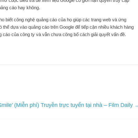
 mở cuộc điều tra để xem liệu Google có giới hạn quyền truy cập
quảng cáo hay không.
ho biết công nghệ quảng cáo của họ giúp các trang web và ứng
 thể dựa vào quảng cáo trên Google để tiếp cận nhiều khách hàng
 cáo của công ty và vẫn chưa công bố cách giải quyết vấn đề.
mile’ (Miễn phí) Truyền trực tuyến tại nhà – Film Daily