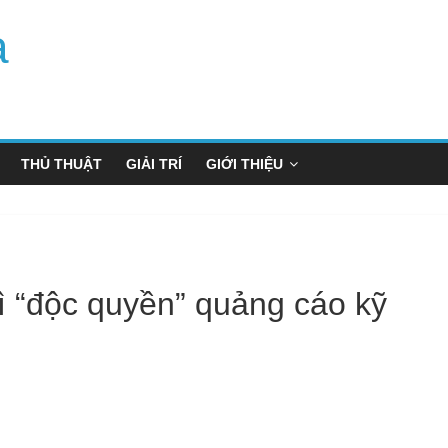
a
THỦ THUẬT
GIẢI TRÍ
GIỚI THIỆU
vì “độc quyền” quảng cáo kỹ