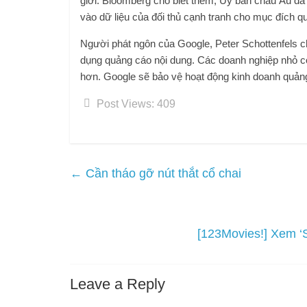
giới. Bloomberg cho biết thêm, Ủy ban châu Âu đã
vào dữ liệu của đối thủ cạnh tranh cho mục đích 
Người phát ngôn của Google, Peter Schottenfels c
dụng quảng cáo nội dung. Các doanh nghiệp nhỏ có
hơn. Google sẽ bảo vệ hoạt động kinh doanh quảng
Post Views:
409
←
Cần tháo gỡ nút thắt cổ chai
[123Movies!] Xem ‘S
Leave a Reply