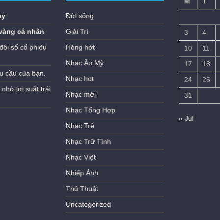
M
T
áy
Đời sống
vàng cá nhân
Giải Trí
3
4
đôi số cổ phiếu
Hóng hớt
10
11
Nhạc Âu Mỹ
17
18
u cầu của bạn.
Nhạc hot
24
25
hờ lợi suất trái
Nhạc mới
31
Nhạc Tổng Hợp
« Jul
Nhạc Trẻ
Nhạc Trữ Tình
Nhạc Việt
Nhiếp Ảnh
Thủ Thuật
Uncategorized