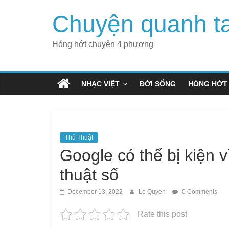
Skip
Chuyện quanh t
to
content
Hóng hớt chuyện 4 phương
NHẠC VIỆT
ĐỜI SỐNG
HÓNG HỚT
Thủ Thuật
Google có thể bị kiện 
thuật số
December 13, 2022
Le Quyen
0 Comments
Rate this post