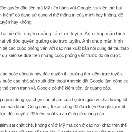
độc quyền đầu tiên mà Mỹ tiến hành với Google, vụ kiện thứ hai
ìm kiếm” có đang sử dụng vị thế thống trị của mình hay không. để
 tuyến hay không.
 hai về độc quyền quảng cáo trực tuyến. Ảnh chụp màn hình
 tất các cuộc phỏng vấn với các nhà xuất bản nội dung để thu thập
dự kiến ​​sẽ dựa trên những cuộc phỏng vấn trước đó đã được
áo buộc công ty này độc quyền thị trường tìm kiếm trực tuyến.
ty buộc các nhà sản xuất điện thoại Android đặt Google làm công cụ
 thể cạnh tranh và Google có thể kiếm tiền. từ quảng cáo.
g người dùng lựa chọn sản phẩm của họ đơn giản vì chất lượng tốt
 chọn nào khác. Cùng năm, Texas cũng đệ đơn kiện Google tại một
lực độc quyền” để kiểm soát và ấn định giá quảng cáo.
ám sát chặt chẽ, không chỉ ở Mỹ mà còn ở các nơi khác trên thế