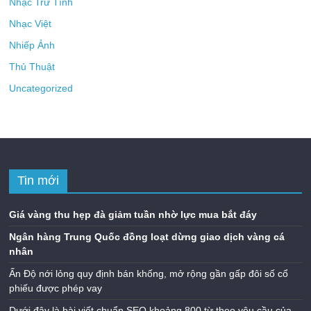
Nhạc Trữ Tình
Nhạc Việt
Nhiếp Ảnh
Thủ Thuật
Uncategorized
Tin mới
Giá vàng thu hẹp đà giảm tuần nhờ lực mua bắt đáy
Ngân hàng Trung Quốc đồng loạt dừng giao dịch vàng cá
nhân
Ấn Độ nới lỏng quy định bán khống, mở rộng gần gấp đôi số cổ
phiếu được phép vay
Dưới đây là bài viết chuẩn SEO khoảng 800 từ theo yêu cầu của