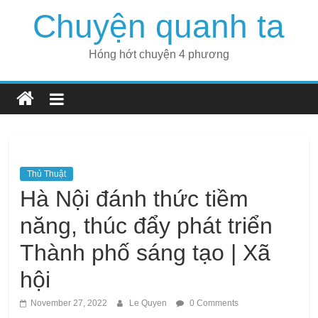
Skip
Chuyện quanh ta
to
content
Hóng hớt chuyện 4 phương
Thủ Thuật
Hà Nội đánh thức tiềm
năng, thúc đẩy phát triển
Thành phố sáng tạo | Xã
hội
November 27, 2022
Le Quyen
0 Comments