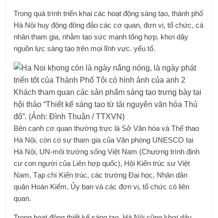
Trong quá trình triển khai các hoạt động sáng tạo, thành phố
Hà Nội huy động đông đảo các cơ quan, đơn vị, tổ chức, cá
nhân tham gia, nhằm tạo sức mạnh tổng hợp, khơi dậy
nguồn lực sáng tạo trên mọi lĩnh vực. yếu tố.
Khách tham quan các sản phẩm sáng tạo trưng bày tại
hội thảo “Thiết kế sáng tạo từ tài nguyên văn hóa Thủ
đô”. (Ảnh: Đình Thuận / TTXVN)
Bên cạnh cơ quan thường trực là Sở Văn hóa và Thể thao
Hà Nội, còn có sự tham gia của Văn phòng UNESCO tại
Hà Nội, UN-môi trường sống Việt Nam (Chương trình định
cư con người của Liên hợp quốc), Hội Kiến trúc sư Việt
Nam, Tạp chí Kiến trúc, các trường Đại học, Nhân dân
quận Hoàn Kiếm. Ủy ban và các đơn vị, tổ chức có liên
quan.
Trong hoạt động thiết kế sáng tạo, Hà Nội cũng khơi dậy