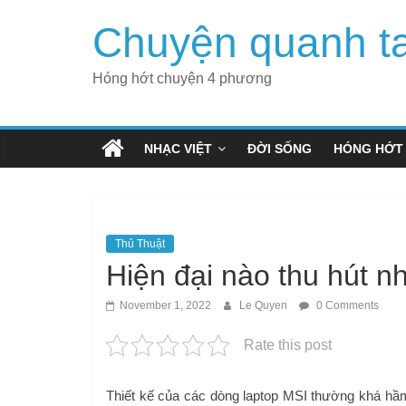
Skip
Chuyện quanh t
to
content
Hóng hớt chuyện 4 phương
NHẠC VIỆT
ĐỜI SỐNG
HÓNG HỚT
Thủ Thuật
Hiện đại nào thu hút n
November 1, 2022
Le Quyen
0 Comments
Rate this post
Thiết kế của các dòng laptop MSI thường khá hầ