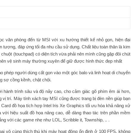
c văn phòng đến từ MSI với xu hướng thiết kế nhỏ gọn, hiện đại
ấn tượng, đáp ứng tối đa nhu cầu sử dụng. Chất liệu toàn thân là kim
 chuột (touchpad) có diện tích vừa phải nên mình cũng gặp đôi chút
n nên vệ sinh máy thường xuyên để giữ được hình thức đẹp nhất
o phép người dùng cất gọn vào một góc balo và linh hoạt di chuyển
g sợ cồng kềnh, chật chội.
i hành trình sâu và độ nảy cao, cho cảm giác gõ phím êm ái hơn,
 vị trí. Máy tính xách tay MSI cũng được trang bị đèn nền giúp bạn
 Card đồ họa tích hợp Intel Iris Xe Graphics tối ưu hóa khả năng xử
 với hiệu suất đồ họa nâng cao, dễ dàng thao tác trên phần mềm
ẳng với các game nhẹ như LOL, Scribble it, Township, .. .
ại vô cùng thích thú khi máy hoạt động ổn định ở 100 FPS, không