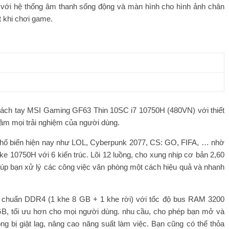
p với hệ thống âm thanh sống động và màn hình cho hình ảnh chân
t khi chơi game.
h xách tay MSI Gaming GF63 Thin 10SC i7 10750H (480VN) với thiết
tầm mọi trải nghiệm của người dùng.
 phổ biến hiện nay như LOL, Cyberpunk 2077, CS: GO, FIFA, … nhờ
e 10750H với 6 kiến ​​trúc. Lõi 12 luồng, cho xung nhịp cơ bản 2,60
iúp bạn xử lý các công việc văn phòng một cách hiệu quả và nhanh
chuẩn DDR4 (1 khe 8 GB + 1 khe rời) với tốc độ bus RAM 3200
, tối ưu hơn cho mọi người dùng. nhu cầu, cho phép bạn mở và
g bị giật lag, nâng cao năng suất làm việc. Bạn cũng có thể thỏa