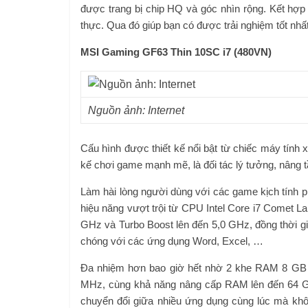
được trang bị chip HQ và góc nhìn rộng. Kết hợ
thực. Qua đó giúp bạn có được trải nghiệm tốt nhấ
MSI Gaming GF63 Thin 10SC i7 (480VN)
Nguồn ảnh: Internet
Cấu hình được thiết kế nổi bật từ chiếc máy tín
kế chơi game mạnh mẽ, là đối tác lý tưởng, nâng 
Làm hài lòng người dùng với các game kịch tính
hiệu năng vượt trội từ CPU Intel Core i7 Comet Lak
GHz và Turbo Boost lên đến 5,0 GHz, đồng thời g
chóng với các ứng dụng Word, Excel, …
Đa nhiệm hơn bao giờ hết nhờ 2 khe RAM 8 GB 
MHz, cùng khả năng nâng cấp RAM lên đến 64 GB
chuyển đổi giữa nhiều ứng dụng cùng lúc mà khôn