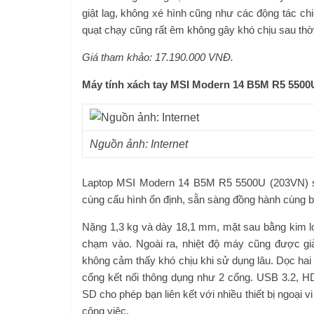
giật lag, không xé hình cũng như các động tác 
quạt chạy cũng rất êm không gây khó chịu sau thời
Giá tham khảo: 17.190.000 VNĐ.
Máy tính xách tay MSI Modern 14 B5M R5 5500
Nguồn ảnh: Internet
Laptop MSI Modern 14 B5M R5 5500U (203VN) sở 
cùng cấu hình ổn định, sẵn sàng đồng hành cùng bạn
Nặng 1,3 kg và dày 18,1 mm, mặt sau bằng kim loạ
chạm vào. Ngoài ra, nhiệt độ máy cũng được giả
không cảm thấy khó chịu khi sử dụng lâu. Dọc hai
cổng kết nối thông dụng như 2 cổng. USB 3.2, 
SD cho phép bạn liên kết với nhiều thiết bị ngoại vi
công việc.