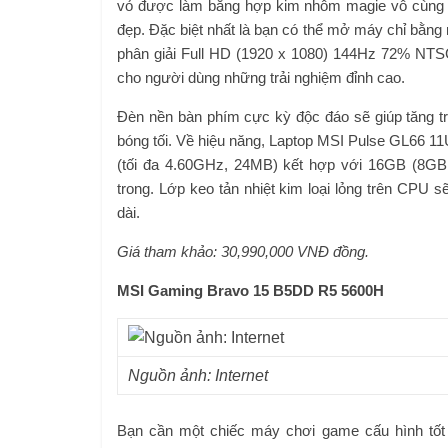
vỏ được làm bằng hợp kim nhôm magie vô cùng 
đẹp. Đặc biệt nhất là bạn có thể mở máy chỉ bằng 
phân giải Full HD (1920 x 1080) 144Hz 72% NT
cho người dùng những trải nghiệm đỉnh cao.
Đèn nền bàn phím cực kỳ độc đáo sẽ giúp tăng tr
bóng tối. Về hiệu năng, Laptop MSI Pulse GL66
(tối đa 4.60GHz, 24MB) kết hợp với 16GB (8G
trong. Lớp keo tản nhiệt kim loại lỏng trên CPU 
dài.
Giá tham khảo: 30,990,000 VNĐ
đồng.
MSI Gaming Bravo 15 B5DD R5 5600H
Nguồn ảnh: Internet
Bạn cần một chiếc máy chơi game cấu hình tốt