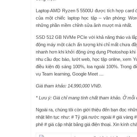
Laptop AMD Ryzen 5 5500U được tích hợp card đ
của một chiếc laptop học tập – văn phòng: Wor
những phần mềm chỉnh sửa ảnh mượt mà nhất.
SSD 512 GB NVMe PCIe với khả năng tháo và lắp 
động máy một cách ấn tượng khi chỉ mất chưa đầy 
nhanh hơn khi khởi động ứng dụng Photoshop khi 
nhu cầu đọc báo, lướt web, học tập online, xem Y
điều kiện độ sáng 100%, loa ngoài 100%. Trong đi
vụ Team learning, Google Meet …
Giá tham khảo: 14,990,000 VNĐ.
* Lưu ý: Giá chỉ mang tính chất tham khảo. Ở mỗi 
Ngoài ra, chúng tôi còn giới thiệu đến bạn đọc nh
nhật liên tục như: # Tỷ giá nước ngoài # giá vàng
phê # giá cập nhật bảng giá điện thoại. Xin kính ch