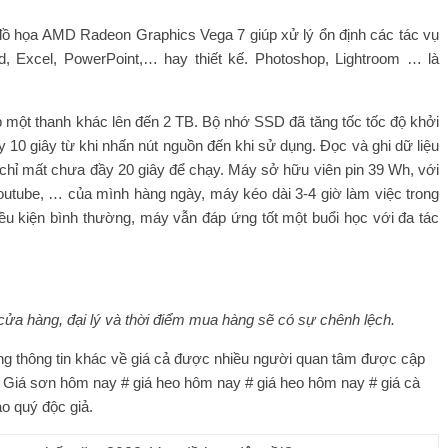
ồ họa AMD Radeon Graphics Vega 7 giúp xử lý ổn định các tác vụ
d, Excel, PowerPoint,… hay thiết kế. Photoshop, Lightroom … là
một thanh khác lên đến 2 TB. Bộ nhớ SSD đã tăng tốc tốc độ khởi
10 giây từ khi nhấn nút nguồn đến khi sử dụng. Đọc và ghi dữ liệu
chỉ mất chưa đầy 20 giây để chạy. Máy sở hữu viên pin 39 Wh, với
outube, … của mình hàng ngày, máy kéo dài 3-4 giờ làm việc trong
ều kiện bình thường, máy vẫn đáp ứng tốt một buổi học với đa tác
cửa hàng, đại lý và thời điểm mua hàng sẽ có sự chênh lệch.
ững thông tin khác về giá cả được nhiều người quan tâm được cập
 # Giá sơn hôm nay # giá heo hôm nay # giá heo hôm nay # giá cà
ào quý độc giả.