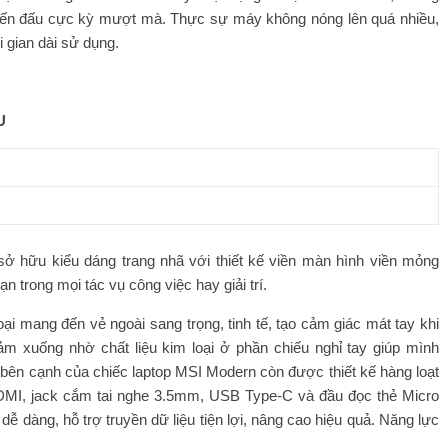
chiến đấu cực kỳ mượt mà. Thực sự máy không nóng lên quá nhiều,
 gian dài sử dụng.
U
hữu kiểu dáng trang nhã với thiết kế viền màn hình viền mỏng
 trong mọi tác vụ công việc hay giải trí.
i mang đến vẻ ngoài sang trọng, tinh tế, tạo cảm giác mát tay khi
m xuống nhờ chất liệu kim loại ở phần chiếu nghỉ tay giúp mình
 bên cạnh của chiếc laptop MSI Modern còn được thiết kế hàng loạt
HDMI, jack cắm tai nghe 3.5mm, USB Type-C và đầu đọc thẻ Micro
 dễ dàng, hỗ trợ truyền dữ liệu tiện lợi, nâng cao hiệu quả. Năng lực