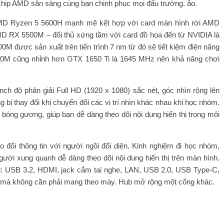
chip AMD sẵn sàng cùng bạn chinh phục mọi đấu trường. ảo.
MD Ryzen 5 5600H mạnh mẽ kết hợp với card màn hình rời AMD
 RX 5500M – đối thủ xứng tầm với card đồ họa đến từ NVIDIA là
0M được sản xuất trên tiến trình 7 nm từ đó sẽ tiết kiệm điện năng
00M cũng nhỉnh hơn GTX 1650 Ti là 1645 MHz nên khả năng chơi
ch độ phân giải Full HD (1920 x 1080) sắc nét, góc nhìn rộng lên
ị thay đổi khi chuyển đổi các vị trí nhìn khác nhau khi học nhóm.
 bóng gương, giúp bạn dễ dàng theo dõi nội dung hiển thị trong môi
o đổi thông tin với người ngồi đối diện. Kinh nghiệm đi học nhóm,
ười xung quanh dễ dàng theo dõi nội dung hiển thị trên màn hình.
i: USB 3.2, HDMI, jack cắm tai nghe, LAN, USB 2.0, USB Type-C,
làm mà không cần phải mang theo máy. Hub mở rộng một cổng khác.