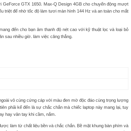
a rời GeForce GTX 1650. Max-Q Design 4GB cho chuyển động mượt
 triệt để nhờ tốc độ làm tươi màn hình 144 Hz và an toàn cho mắt
ang đến cho bạn âm thanh độ nét cao với kỹ thuật lọc và loại bỏ
iãn sau nhiều giờ. làm việc căng thẳng.
 ngoài vô cùng cứng cáp với màu đen mờ độc đáo cùng trọng lượng
iên phải kể đến là sự chắc chắn mà chiếc laptop này mang lại, tuy
tay hay vân tay khi cầm, nắm.
được làm từ chất liệu bền và chắc chắn. Bề mặt khung bàn phím và