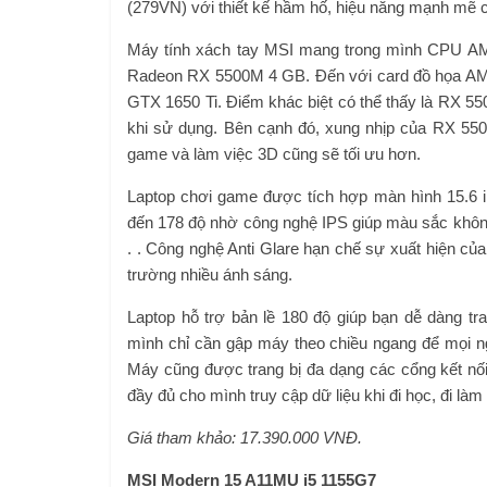
(279VN) với thiết kế hầm hố, hiệu năng mạnh mẽ 
Máy tính xách tay MSI mang trong mình CPU A
Radeon RX 5500M 4 GB. Đến với card đồ họa AMD
GTX 1650 Ti. Điểm khác biệt có thể thấy là RX 550
khi sử dụng. Bên cạnh đó, xung nhịp của RX 55
game và làm việc 3D cũng sẽ tối ưu hơn.
Laptop chơi game được tích hợp màn hình 15.6 in
đến 178 độ nhờ công nghệ IPS giúp màu sắc không b
. . Công nghệ Anti Glare hạn chế sự xuất hiện của
trường nhiều ánh sáng.
Laptop hỗ trợ bản lề 180 độ giúp bạn dễ dàng tra
mình chỉ cần gập máy theo chiều ngang để mọi ng
Máy cũng được trang bị đa dạng các cổng kết nố
đầy đủ cho mình truy cập dữ liệu khi đi học, đi 
Giá tham khảo: 17.390.000 VNĐ.
MSI Modern 15 A11MU i5 1155G7