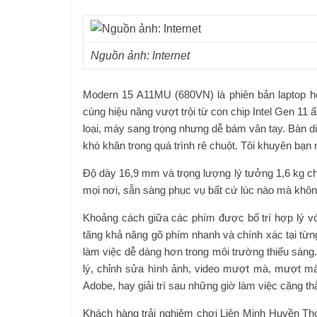
Nguồn ảnh: Internet
Modern 15 A11MU (680VN) là phiên bản laptop họ
cùng hiệu năng vượt trội từ con chip Intel Gen 11 
loại, máy sang trọng nhưng dễ bám vân tay. Bàn di
khó khăn trong quá trình rê chuột. Tôi khuyên bạ
Độ dày 16,9 mm và trọng lượng lý tưởng 1,6 kg ch
mọi nơi, sẵn sàng phục vụ bất cứ lúc nào mà khôn
Khoảng cách giữa các phím được bố trí hợp lý vớ
tăng khả năng gõ phím nhanh và chính xác tại từng
làm việc dễ dàng hơn trong môi trường thiếu sáng.
lý, chỉnh sửa hình ảnh, video mượt mà, mượt mà
Adobe, hay giải trí sau những giờ làm việc căng th
Khách hàng trải nghiệm chơi Liên Minh Huyền Tho