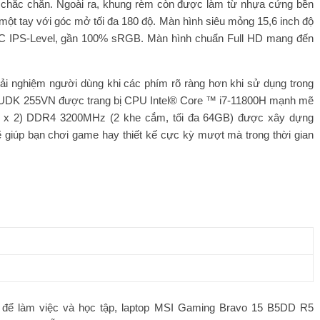
chắc chắn. Ngoài ra, khung rèm còn được làm từ nhựa cứng bền
một tay với góc mở tối đa 180 độ. Màn hình siêu mỏng 15,6 inch độ
SC IPS-Level, gần 100% sRGB. Màn hình chuẩn Full HD mang đến
ải nghiệm người dùng khi các phím rõ ràng hơn khi sử dụng trong
 11UDK 255VN được trang bị CPU Intel® Core ™ i7-11800H mạnh mẽ
B x 2) DDR4 3200MHz (2 khe cắm, tối đa 64GB) được xây dựng
sẽ giúp bạn chơi game hay thiết kế cực kỳ mượt mà trong thời gian
 để làm việc và học tập, laptop MSI Gaming Bravo 15 B5DD R5