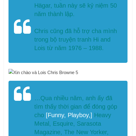
Hägar, tuần này sẽ kỷ niệm 50
năm thành lập.
Chris cũng đã hỗ trợ cha mình
trong bộ truyện tranh Hi and
Lois từ năm 1976 – 1988.
…Qua nhiều năm, anh ấy đã
tìm thấy thời gian để đóng góp
cho
[Funny, Playboy,]
Heavy
Metal, Esquire, Sarasota
Magazine, The New Yorker,