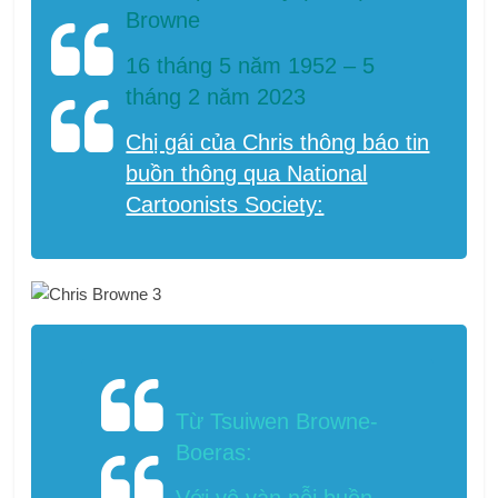
Browne
16 tháng 5 năm 1952 – 5
tháng 2 năm 2023
Chị gái của Chris thông báo tin
buồn thông qua National
Cartoonists Society:
Từ Tsuiwen Browne-
Boeras:
Với vô vàn nỗi buồn,