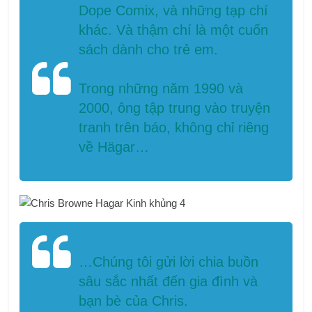
Dope Comix, và những tạp chí
khác. Và thậm chí là một cuốn
sách dành cho trẻ em.
Trong những năm 1990 và
2000, ông tập trung vào truyện
tranh trên báo, không chỉ riêng
về Hägar…
…Chúng tôi gửi lời chia buồn
sâu sắc nhất đến gia đình và
bạn bè của Chris.