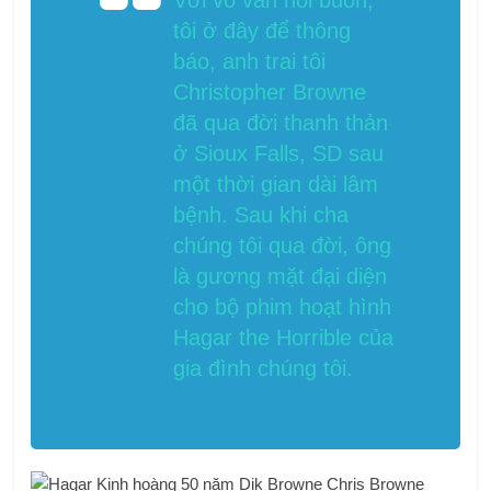
tôi ở đây để thông
báo, anh trai tôi
Christopher Browne
đã qua đời thanh thản
ở Sioux Falls, SD sau
một thời gian dài lâm
bệnh. Sau khi cha
chúng tôi qua đời, ông
là gương mặt đại diện
cho bộ phim hoạt hình
Hagar the Horrible của
gia đình chúng tôi.