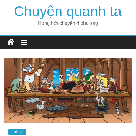
Skip
Chuyện quanh ta
to
content
Hóng hớt chuyện 4 phương
Giải Trí