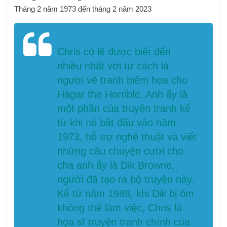
Chris có lẽ được biết đến
nhiều nhất với tư cách là
người vẽ tranh biếm họa cho
Hägar the Horrible. Anh ấy là
một phần của truyện tranh kể
từ khi nó bắt đầu vào năm
1973, hỗ trợ nghệ thuật và viết
những câu chuyện cười cho
cha anh ấy là Dik Browne,
người đã tạo ra bộ truyện này.
Kể từ năm 1988, khi Dik bị ốm
không thể làm việc, Chris là
họa sĩ truyện tranh chính của