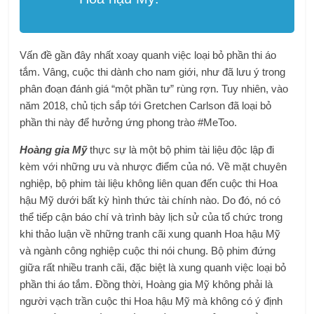
Vấn đề gần đây nhất xoay quanh việc loại bỏ phần thi áo
tắm. Vâng, cuộc thi dành cho nam giới, như đã lưu ý trong
phân đoạn đánh giá “một phần tư” rùng rợn. Tuy nhiên, vào
năm 2018, chủ tịch sắp tới Gretchen Carlson đã loại bỏ
phần thi này để hưởng ứng phong trào #MeToo.
Hoàng gia Mỹ
thực sự là một bộ phim tài liệu độc lập đi
kèm với những ưu và nhược điểm của nó. Về mặt chuyên
nghiệp, bộ phim tài liệu không liên quan đến cuộc thi Hoa
hậu Mỹ dưới bất kỳ hình thức tài chính nào. Do đó, nó có
thể tiếp cận báo chí và trình bày lịch sử của tổ chức trong
khi thảo luận về những tranh cãi xung quanh Hoa hậu Mỹ
và ngành công nghiệp cuộc thi nói chung. Bộ phim đứng
giữa rất nhiều tranh cãi, đặc biệt là xung quanh việc loại bỏ
phần thi áo tắm. Đồng thời, Hoàng gia Mỹ không phải là
người vạch trần cuộc thi Hoa hậu Mỹ mà không có ý định