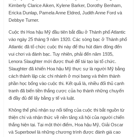
Kimberly Clarice Aiken, Kylene Barker, Dorothy Benham,
Ericka Dunlap, Pamela Anne Eldred, Judith Anne Ford và
Debbye Turner.
Cuộc thi Hoa hậu Mỹ đầu tiên bắt đầu ở Thành phố Atlantic
vào ngày 25 tháng 9 năm 1920. Các sòng bạc ở Thành phố
Atlantic đã tổ chức cuộc thi này để thu hút đám đông đến
vui chơi và đánh bạc. Tuy nhiên, phải đến năm 1935,
Lenora Slaughter mới được thuê để tái tạo lại tổ chức.
Slaughter đã khiến Hoa hậu Mỹ thực sự là người Mỹ bằng
cách thành lập các chi nhánh ở mọi bang và thêm thành
phần học bổng vào cuộc thi. Kết quả là, nhiều đối thủ cạnh
tranh đã biến tiền thắng cược của họ thành những chuyến
đi đầy đủ để lấy bằng y tế và luật.
Không thể phủ nhận sự nổi tiếng của cuộc thi bắt nguồn từ
thiện chí và nhận thức về nền tảng xã hội của người chiến
thắng hiện tại. Tại một thời điểm, Hoa hậu Mỹ, Giải Oscar
và Superbowl là những chương trình được đánh giá cao