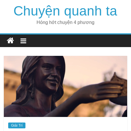
Skip
Chuyện quanh ta
to
content
Hóng hớt chuyện 4 phương
Giải Trí