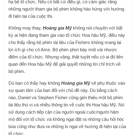
hạ bệ tổ chức. Nếu có bất cứ điều gì, có cảm giác rằng
những người tham gia bộ phim không hào hứng với hướng
đi hiện tại của cuộc thi.
Không may thay,
Hoàng gia Mỹ
không nói chuyện với bất
kỳ ai hiện đang tham gia vào tổ chức Hoa hậu Mỹ, điều này
cho thấy rằng bộ phim tài liệu của Fishers không mang lại
lợi ích gì cho cô Ame. Bộ phim phơi bày một vài nhược
điểm của tổ chức. Nhưng vâng, thật tuyệt nếu có ai đó liên
quan đến Hoa hậu Mỹ để giải quyết những lời chỉ trích về
bộ phim.
Dù bạn có thấy hay không
Hoàng gia Mỹ
sẽ phụ thuộc vào
sự quan tâm của bạn đối với chủ đề này. Dù bằng cách
nào, Daniel và Stephen Fisher cũng giới thiệu một bộ phim
tài liệu thú vị và nhiều thông tin về cuộc thi Hoa hậu Mỹ. Nó
sử dụng cách tiếp cận của người ngoài cuộc/người hâm
mộ đối với tổ chức và không ngại đặt ra những câu hỏi hóc
búa cũng như đưa ra những lo ngại về hướng đi hiện tại của
tổ chức.