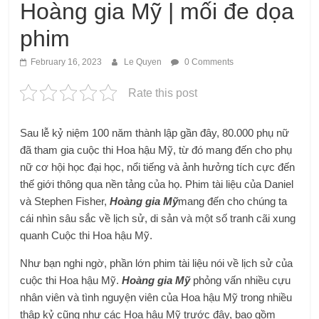
Hoàng gia Mỹ | mối đe dọa
phim
February 16, 2023
Le Quyen
0 Comments
Rate this post
Sau lễ kỷ niệm 100 năm thành lập gần đây, 80.000 phụ nữ
đã tham gia cuộc thi Hoa hậu Mỹ, từ đó mang đến cho phụ
nữ cơ hội học đại học, nổi tiếng và ảnh hưởng tích cực đến
thế giới thông qua nền tảng của họ. Phim tài liệu của Daniel
và Stephen Fisher,
Hoàng gia Mỹ
mang đến cho chúng ta
cái nhìn sâu sắc về lịch sử, di sản và một số tranh cãi xung
quanh Cuộc thi Hoa hậu Mỹ.
Như bạn nghi ngờ, phần lớn phim tài liệu nói về lịch sử của
cuộc thi Hoa hậu Mỹ.
Hoàng gia Mỹ
phỏng vấn nhiều cựu
nhân viên và tình nguyện viên của Hoa hậu Mỹ trong nhiều
thập kỷ cũng như các Hoa hậu Mỹ trước đây, bao gồm