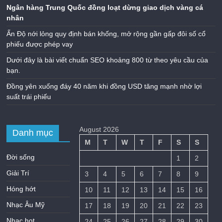
Ngân hàng Trung Quốc đồng loạt dừng giao dịch vàng cá
nhân
Ấn Độ nới lỏng quy định bán khống, mở rộng gần gấp đôi số cổ
phiếu được phép vay
Dưới đây là bài viết chuẩn SEO khoảng 800 từ theo yêu cầu của
bạn.
Đồng yên xuống đáy 40 năm khi đồng USD tăng mạnh nhờ lợi
suất trái phiếu
August 2026
Danh mục
M
T
W
T
F
S
S
Đời sống
1
2
Giải Trí
3
4
5
6
7
8
9
Hóng hớt
10
11
12
13
14
15
16
Nhạc Âu Mỹ
17
18
19
20
21
22
23
Nhạc hot
24
25
26
27
28
29
30