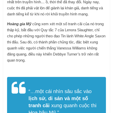
nhất trên truyền hình… ồ, thời thế đã thay đổi. Ngày nay,
cuộc thi đã phải vật lộn để giành lại khán giả, danh tiếng và
danh tiếng kể từ khi nó rời khỏi truyền hình mạng.
Hoàng gia Mỹ
cũng xem xét một số tranh cãi của nó trong
thập kỷ, bắt đầu với Quy tắc 7 của Lenora Slaughter, chỉ
cho phép những người theo đạo Tin lành White Angle Saxon
thi đấu. Sau đó, có thành phần chủng tộc, đặc biệt xung
quanh việc người chiến thắng Vanessa Williams không
đăng quang, điều này khiến Debbye Turner’s trở nên rất
quan trọng.
“…một cái nhìn sâu sắc vào
lịch sử, di sản và một số
tranh cãi
xung quanh cuộc thi
Hoa hậu Mỹ.”